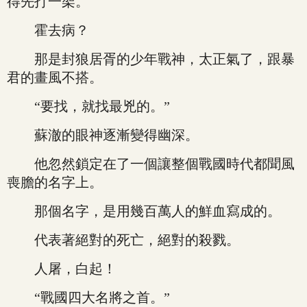
得先打一架。
霍去病？
那是封狼居胥的少年戰神，太正氣了，跟暴
君的畫風不搭。
“要找，就找最兇的。”
蘇澈的眼神逐漸變得幽深。
他忽然鎖定在了一個讓整個戰國時代都聞風
喪膽的名字上。
那個名字，是用幾百萬人的鮮血寫成的。
代表著絕對的死亡，絕對的殺戮。
人屠，白起！
“戰國四大名將之首。”