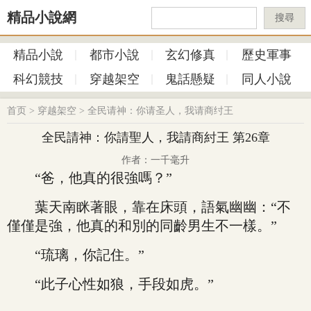
精品小說網
搜尋
精品小說
都市小說
玄幻修真
歷史軍事
科幻競技
穿越架空
鬼話懸疑
同人小說
首页
>
穿越架空
>
全民请神：你请圣人，我请商纣王
全民請神：你請聖人，我請商紂王 第26章
作者：一千毫升
“爸，他真的很強嗎？”
葉天南眯著眼，靠在床頭，語氣幽幽：“不
僅僅是強，他真的和別的同齡男生不一樣。”
“琉璃，你記住。”
“此子心性如狼，手段如虎。”