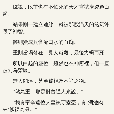
據說，以前也有不怕死的天才嘗試溝透過白
起。
結果剛一建立連線，就被那股滔天的煞氣沖
毀了神智。
輕則變成只會流口水的白痴。
重則當場發狂，見人就殺，最後力竭而死。
所以白起的靈位，雖然也在神廟裡，但一直
被列為禁區。
無人問津，甚至被視為不祥之物。
“煞氣重，那是對普通人來說。”
“我有帝辛這位人皇鎮守靈臺，有‘酒池肉
林’修復肉身。”