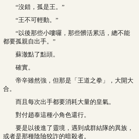
“沒錯，孤是王。”
“王不可輕動。”
“以後那些小嘍囉，那些髒活累活，總不能
都要孤親自出手。”
蘇澈點了點頭。
確實。
帝辛雖然強，但那是「王道之拳」，大開大
合。
而且每次出手都要消耗大量的皇氣。
對付趙泰這種小角色還行。
要是以後進了靈境，遇到成群結隊的異族，
或者是那種陰險狡詐的暗殺者。