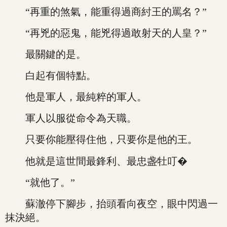
“再重的煞氣，能重得過商紂王的罵名？”
“再兇的惡鬼，能兇得過敢射天的人皇？”
最關鍵的是。
白起有個特點。
他是軍人，最純粹的軍人。
軍人以服從命令為天職。
只要你能壓得住他，只要你是他的王。
他就是這世間最鋒利、最忠盏牡叮�
“就他了。”
蘇澈停下腳步，抬頭看向夜空，眼中閃過一
抹決絕。