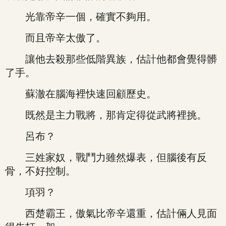
光靠帝辛一個，確實不夠用。
而且帝辛太傲了。
讓他去殺那些低階異族，估計他都會覺得髒
了手。
蘇澈在腦海裡快速回顧歷史。
既然是主力戰將，那肯定得從武將裡挑。
呂布？
三姓家奴，戰鬥力雖然爆表，但腦後有反
骨，不好控制。
項羽？
西楚霸王，傲氣比帝辛還重，估計倆人見面