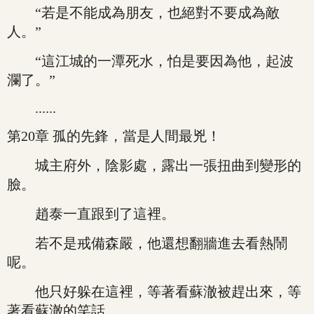
“若是不能成為朋友，也絕對不要成為敵
人。”
“這江城的一潭死水，怕是要因為他，起波
瀾了。”
......
第20章 孤的先鋒，當是人間最兇！
城主府外，陰影處，露出一張扭曲到變形的
臉。
趙泰一直跟到了這裡。
若不是戒備森嚴，他還想翻牆進去看熱鬧
呢。
他只好躲在這裡，等著看蘇澈被趕出來，等
著看蘇澈的笑話。