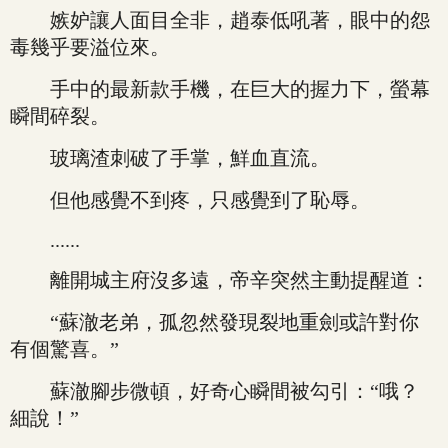
嫉妒讓人面目全非，趙泰低吼著，眼中的怨
毒幾乎要溢位來。
手中的最新款手機，在巨大的握力下，螢幕
瞬間碎裂。
玻璃渣刺破了手掌，鮮血直流。
但他感覺不到疼，只感覺到了恥辱。
......
離開城主府沒多遠，帝辛突然主動提醒道：
“蘇澈老弟，孤忽然發現裂地重劍或許對你
有個驚喜。”
蘇澈腳步微頓，好奇心瞬間被勾引：“哦？
細說！”