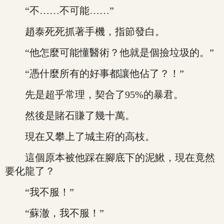
“不……不可能……”
趙泰死死抓著手機，指節發白。
“他怎麼可能懂醫術？他就是個撿垃圾的。”
“憑什麼所有的好事都讓他佔了？！”
先是超乎常理，契合了95%的暴君。
然後是賭石賺了幾十萬。
現在又攀上了城主府的高枝。
這個原本被他踩在腳底下的泥鰍，現在竟然
要化龍了？
“我不服！”
“蘇澈，我不服！”