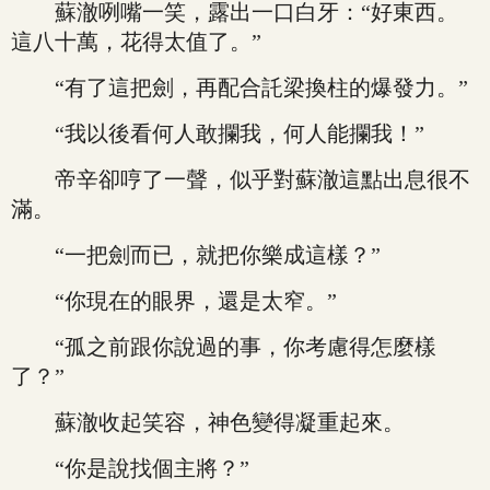
蘇澈咧嘴一笑，露出一口白牙：“好東西。
這八十萬，花得太值了。”
“有了這把劍，再配合託梁換柱的爆發力。”
“我以後看何人敢攔我，何人能攔我！”
帝辛卻哼了一聲，似乎對蘇澈這點出息很不
滿。
“一把劍而已，就把你樂成這樣？”
“你現在的眼界，還是太窄。”
“孤之前跟你說過的事，你考慮得怎麼樣
了？”
蘇澈收起笑容，神色變得凝重起來。
“你是說找個主將？”