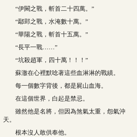
“伊闕之戰，斬首二十四萬。”
“鄢郢之戰，水淹數十萬。”
“華陽之戰，斬首十五萬。”
“長平一戰……”
“坑殺趙軍，四十萬！！！”
蘇澈在心裡默唸著這些血淋淋的戰績。
每一個數字背後，都是屍山血海。
在這個世界，白起是禁忌。
雖然他是名將，但因為煞氣太重，怨氣沖
天。
根本沒人敢供奉他。