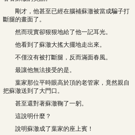
剛才，他甚至已經在腦補蘇澈被當成騙子打
斷腿的畫面了。
然而現實卻狠狠地給了他一記耳光。
他看到了蘇澈大搖大擺地走出來。
不僅沒有被打斷腿，反而滿面春風。
最讓他無法接受的是。
葉家那位平時眼高於頂的老管家，竟然親自
把蘇澈送到了大門口。
甚至還對著蘇澈鞠了一躬。
這說明什麼？
說明蘇澈成了葉家的座上賓！