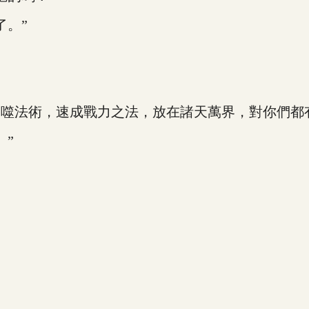
。”
噬法術，速成戰力之法，放在諸天萬界，對你們都
”