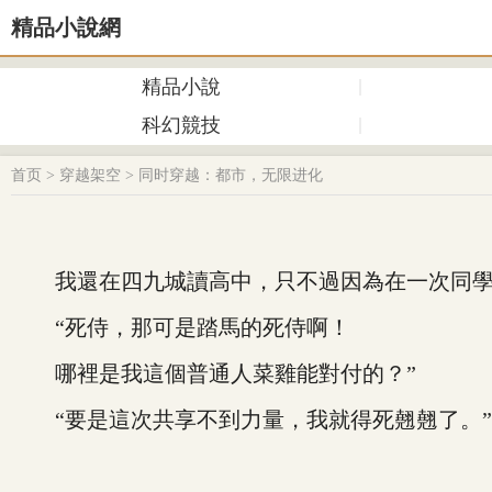
精品小說網
精品小說
科幻競技
首页
>
穿越架空
>
同时穿越：都市，无限进化
我還在四九城讀高中，只不過因為在一次同學聚
“死侍，那可是踏馬的死侍啊！
哪裡是我這個普通人菜雞能對付的？”
“要是這次共享不到力量，我就得死翹翹了。”