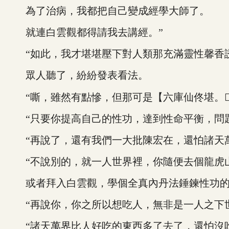
為了治病，我都把自己變成經學大師了。
就連白雲觀都得請我去講經。”
“如此，我才堪堪壓下對人類那充滿靈性馨香誘
眾人聽了，紛紛發表看法。
“嘶，雖然有點慘，但那可是【六庫仙佟堪。
“只要你提高自己的性功，達到性命平衡，問題
“再說了，還有我們一大批陳宏在，還怕諸天萬
“不說別的，就一人世界裡，你隨便去個龍虎
或者拜入白雲觀，學個全真內丹法錘鍊性功的法
“再說你，你之所以想吃人，無非是一人之下世
“諸天萬界比人好吃的東西多了去了，還怕沒吃