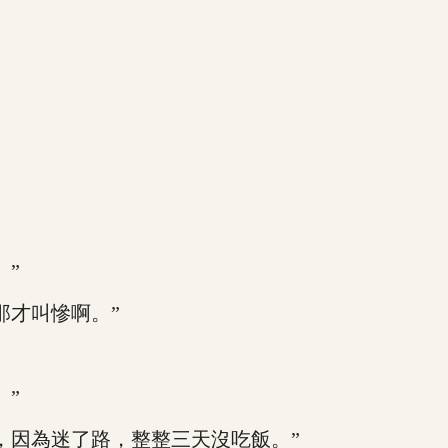
”
才叫慘啊。”
”
，因為迷了路，整整三天沒吃飯。”