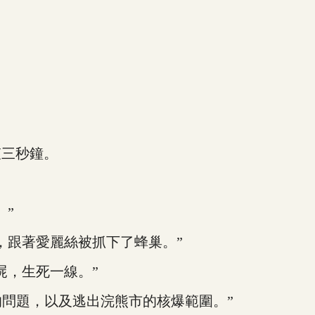
三秒鐘。
”
跟著愛麗絲被抓下了蜂巢。”
，生死一線。”
問題，以及逃出浣熊市的核爆範圍。”