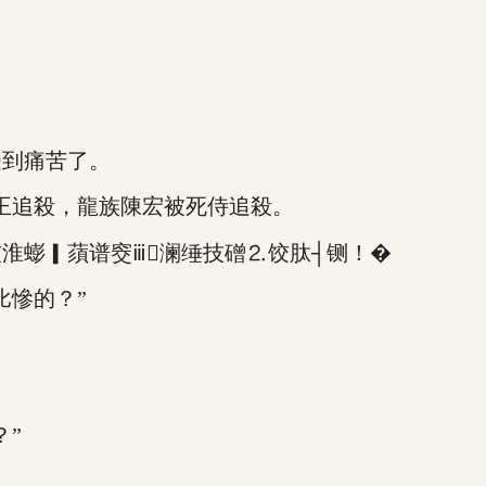
到痛苦了。
追殺，龍族陳宏被死侍追殺。
淮蟛▎蕦谱窔ⅲ澜缍技磳⒉饺肽┤铡！�
慘的？”
”