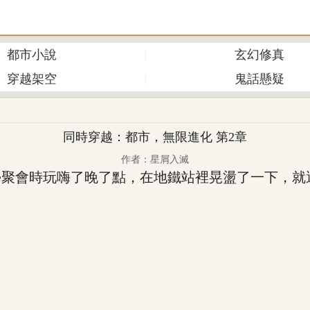
都市小說
玄幻修真
穿越架空
鬼話懸疑
同時穿越：都市，無限進化 第2章
作者：星屑入滅
會時玩嗨了晚了點，在地鐵站裡晃盪了一下，就遇