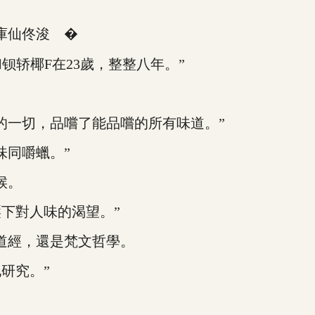
庫仙佟浚 �
轿椰F在23歲，整整八年。”
一切，品嚐了能品嚐的所有味道。”
同嚼蠟。”
候。
下對人味的渴望。”
道經，還是梵文哲學。
研究。”