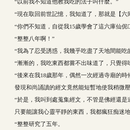
“以前我不知道他教我吃的法子叫什麼。”
“現在取回前世記憶，我知道了，那就是【六
“你們不知道，自從我15歲學會了這六庫仙伲钡
“整整八年啊！”
“我為了忍受誘惑，我幾乎吃盡了天地間能吃的
“漸漸的，我吃東西都嘗不出味道了，只覺得味
“後來在我18歲那年，偶然一次經過寺廟的時
發現和尚誦讀的經文竟然能短暫地使我稍微壓
“於是，我叫到處蒐集經文，不管是佛經還是
只要能讓我心靈平靜的東西，我都瘋狂痴迷地
“整整研究了五年。