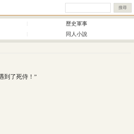
搜尋
歷史軍事
同人小說
到了死侍！”