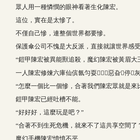
眾人用一種憐憫的眼神看著生化陳宏。
這位，實在是太慘了。
不僅自己慘，連整個世界都要慘。
保護傘公司不愧是大反派，直接就讓世界感受
“鎧甲陳宏被異能獸追殺，魔幻陳宏被黃眉大王
一人陳宏修煉六庫仙傧氤匀耍惡旮停灰
“怎麼一個比一個慘，合著我們陳宏眾就是來比
鎧甲陳宏已經吐槽不能。
“好好好，這麼玩是吧？”
“合著不到生死危機，就來不了這共享空間了？
魔幻手機陳宏憤憤不平。