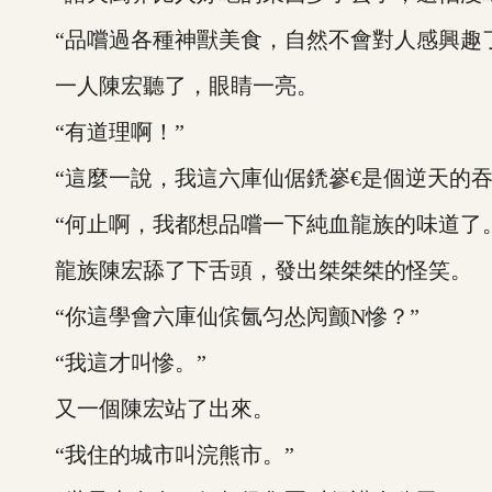
“品嚐過各種神獸美食，自然不會對人感興趣了
一人陳宏聽了，眼睛一亮。
“有道理啊！”
“這麼一說，我這六庫仙倨鋵嵾€是個逆天的吞
“何止啊，我都想品嚐一下純血龍族的味道了。
龍族陳宏舔了下舌頭，發出桀桀桀的怪笑。
“你這學會六庫仙傧氤匀怂闶颤N慘？”
“我這才叫慘。”
又一個陳宏站了出來。
“我住的城市叫浣熊市。”