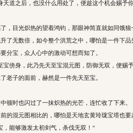
身天道之后，也没什么用处了，便趁这个机会赐予你
亮了，目光炽热的望着鸿钧，那眼神简直就如同饿狼
飙升了无数倍，如今整个洪荒之中，哪怕是一件下品
钧要分宝，众人心中的激动可想而知了。
至宝傍身，此乃先天至宝混元图，防御无双，便赐予
在了老子的面前，赫然是一件先天至宝。
之中顿时也闪过了一抹炽热的光芒，连忙收了下来。
眼前的混元图相比的，哪怕是天地玄黄玲珑宝塔也要
宝，能够激发太初剑气，杀伐无双！”