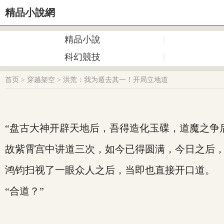
精品小說網
精品小說
科幻競技
首页
>
穿越架空
>
洪荒：我为遁去其一！开局立地道
“盘古大神开辟天地后，吾得造化玉碟，道魔之争
故紫霄宫中讲道三次，如今已得圆满，今日之后，
鸿钧扫视了一眼众人之后，当即也直接开口道。
“合道？”