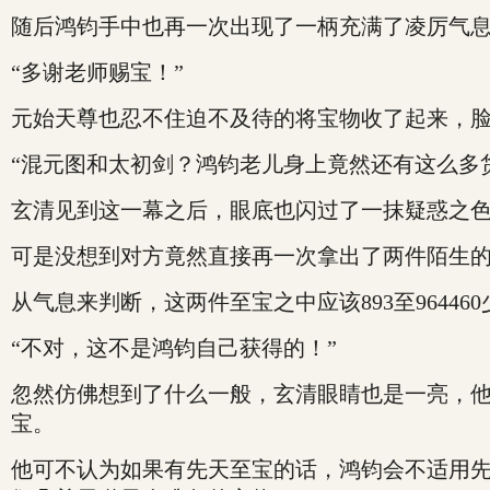
随后鸿钧手中也再一次出现了一柄充满了凌厉气
“多谢老师赐宝！”
元始天尊也忍不住迫不及待的将宝物收了起来，
“混元图和太初剑？鸿钧老儿身上竟然还有这么多
玄清见到这一幕之后，眼底也闪过了一抹疑惑之
可是没想到对方竟然直接再一次拿出了两件陌生
从气息来判断，这两件至宝之中应该893至9644
“不对，这不是鸿钧自己获得的！”
忽然仿佛想到了什么一般，玄清眼睛也是一亮，
宝。
他可不认为如果有先天至宝的话，鸿钧会不适用