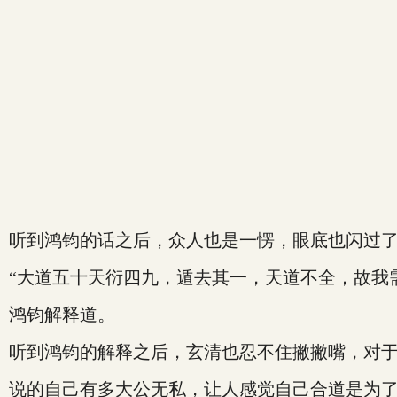
听到鸿钧的话之后，众人也是一愣，眼底也闪过
“大道五十天衍四九，遁去其一，天道不全，故我
鸿钧解释道。
听到鸿钧的解释之后，玄清也忍不住撇撇嘴，对
说的自己有多大公无私，让人感觉自己合道是为