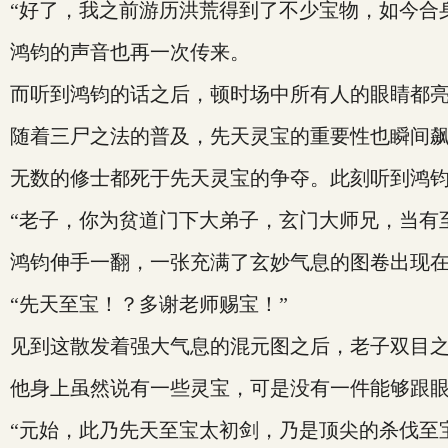
“好了，我之前游历洪荒得到了不少宝物，如今合
鸿钧的声音也再一次传来。
而听到鸿钧的话之后，顿时场中所有人的眼睛都
随着三尸之法的普及，先天灵宝的重要性也瞬间
无数的修士都死于先天灵宝的争夺。此刻听到鸿
“老子，你为贫道门下大弟子，玄门大师兄，当有
鸿钧伸手一翻，一张充满了玄妙气息的图卷出现
“先天至宝！？多谢老师赐宝！”
见到这散发着强大气息的混元图之后，老子双目
他身上虽然说有一些灵宝，可是没有一件能够跟
“元始，此乃先天至宝太初剑，乃是顶尖的杀伐至