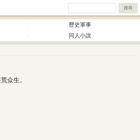
搜尋
歷史軍事
同人小說
洪荒众生。