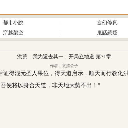
都市小說
玄幻修真
穿越架空
鬼話懸疑
洪荒：我为遁去其一！开局立地道 第71章
作者：玄清公子
后证得混元圣人果位，得天道启示，顺天而行教化
吾便将以身合天道，非天地大势不出！”