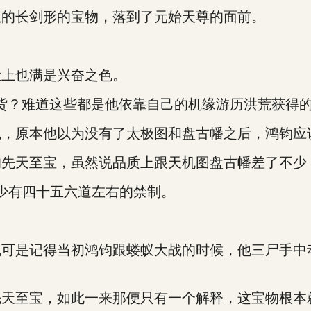
息的长剑形的宝物，落到了元始天尊的面前。
脸上也满是兴奋之色。
货？难道这些都是他依靠自己的机缘游历洪荒获得的
色，原本他以为没有了太极图和盘古幡之后，鸿钧应
的先天至宝，虽然说品质上跟天机图盘古幡差了不少
60少有四十五六道左右的禁制。
他可是记得当初鸿钧跟蝼蚁大战的时候，他三尸手中
先天至宝，如此一来那便只有一个解释，这宝物根本