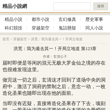
精品小說網
搜尋
精品小說
都市小說
玄幻修真
歷史軍事
科幻競技
穿越架空
鬼話懸疑
同人小說
首页
>
穿越架空
>
洪荒：我为遁去其一！开局立地道
洪荒：我为遁去其一！开局立地道 第123章
作者：玄清公子
届时即便是等闲的混元无极大罗金仙之境的存在
也很难发现这里。
做完这一切之后，玄清这才回到了道场中央的洞
府中，激活了洞府的禁制之后，意念一动，一枚
造化圣果也随即出现在他的面前。
当即没有迟疑，直接将造化圣果吞了下去，顷刻