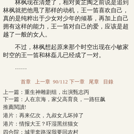
林枫现在清楚了，相对黄芷陶之前说是追到
林枫就把他甩了那样的动机，王一笛喜欢自己，
真的是纯粹出于少女对少年的倾慕，再加上自己
拥有这样的能力，王一笛对自己的爱，应该是超
越了一般的女人。
不过，林枫想起原来那个时空出现在小敏家
时空的王一笛和林磊儿已经成了一对。
……
首章
上一章
90/112
下一章
尾章
目錄
上一篇：
重生神雕剧组，出演甄志丙
下一篇：
人在京海，家父高育良，一路狂飙
推薦閱讀!
港片：再来亿次，九叔女儿坏掉了
港片：情报大王？吓湿黑丝猫女
四合院：城里套路深我要回农村