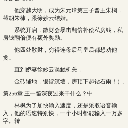
他穿越大明，成为朱元璋第三子晋王朱棡，
截胡朱棣，跟徐妙云结婚。
系统开启，散财会暴击翻倍补偿私房钱，私
房钱翻倍便有额外奖励。
他四处散财，穷得连母后马皇后都想劝他
贪。
直到娇妻徐妙云误触机关，
金砖铺地，银锭筑墙，房顶下起钻石雨！）.
第256章 王一笛深夜过来干什么？中
林枫为了加快输入速度，还是采取语音输
入，他的语速特别快，一个小时都能输入一万多
字。转