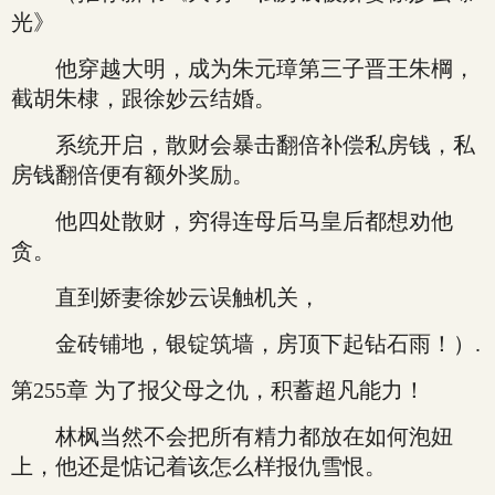
光》
他穿越大明，成为朱元璋第三子晋王朱棡，
截胡朱棣，跟徐妙云结婚。
系统开启，散财会暴击翻倍补偿私房钱，私
房钱翻倍便有额外奖励。
他四处散财，穷得连母后马皇后都想劝他
贪。
直到娇妻徐妙云误触机关，
金砖铺地，银锭筑墙，房顶下起钻石雨！）.
第255章 为了报父母之仇，积蓄超凡能力！
林枫当然不会把所有精力都放在如何泡妞
上，他还是惦记着该怎么样报仇雪恨。