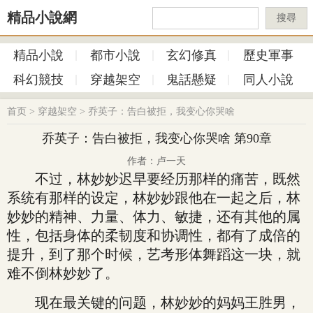
精品小說網
搜尋
精品小說
都市小說
玄幻修真
歷史軍事
科幻競技
穿越架空
鬼話懸疑
同人小說
首页
>
穿越架空
>
乔英子：告白被拒，我变心你哭啥
乔英子：告白被拒，我变心你哭啥 第90章
作者：卢一天
不过，林妙妙迟早要经历那样的痛苦，既然
系统有那样的设定，林妙妙跟他在一起之后，林
妙妙的精神、力量、体力、敏捷，还有其他的属
性，包括身体的柔韧度和协调性，都有了成倍的
提升，到了那个时候，艺考形体舞蹈这一块，就
难不倒林妙妙了。
现在最关键的问题，林妙妙的妈妈王胜男，