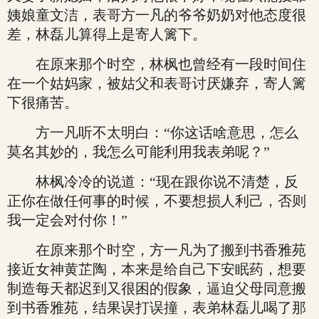
姨娘童文洁，表哥方一凡的爷爷奶奶对他态度很
差，林磊儿算得上是寄人篱下。
在原来那个时空，林枫也曾经有一段时间住
在一个姑妈家，被姑父和表哥讨厌嫌弃，寄人篱
下很痛苦。
方一凡听不太明白：“你这话啥意思，怎么
莫名其妙的，我怎么可能利用我表弟呢？”
林枫冷冷的说道：“现在跟你说不清楚，反
正你在做任何事的时候，不要想损人利己，否则
我一定会对付你！”
在原来那个时空，方一凡为了搬到书香雅苑
接近女神黄芷陶，本来是给自己下安眠药，想要
制造每天都迟到又很困的假象，逼迫父母同意搬
到书香雅苑，结果误打误撞，表弟林磊儿喝了那