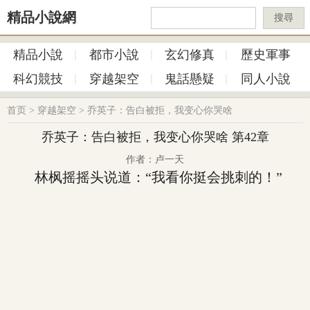
精品小說網
搜尋
精品小說
都市小說
玄幻修真
歷史軍事
科幻競技
穿越架空
鬼話懸疑
同人小說
首页
>
穿越架空
>
乔英子：告白被拒，我变心你哭啥
乔英子：告白被拒，我变心你哭啥 第42章
作者：卢一天
林枫摇摇头说道：“我看你挺会挑刺的！”