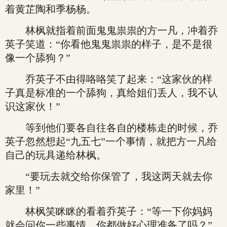
着黄芷陶和季杨杨。
林枫就指着前面鬼鬼祟祟的方一凡，冲着乔
英子笑道：“你看他鬼鬼祟祟的样子，是不是很
像一个舔狗？”
乔英子不由得咯咯笑了起来：“这家伙的样
子真是标准的一个舔狗，真给姐们丢人，我不认
识这家伙！”
等到他们要各自往各自的楼栋走的时候，乔
英子忽然想起“九五七”一个事情，就把方一凡给
自己的玩具递给林枫。
“要玩去就交给你保管了，我这两天就去你
家里！”
林枫笑眯眯的看着乔英子：“等一下你妈妈
就会问你一些事情，你都做好心理准备了吗？”