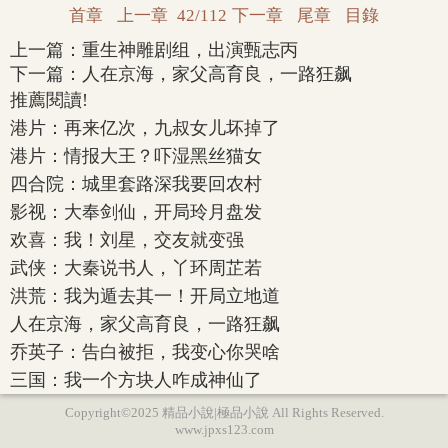
首章
上一章
42/112
下一章
尾章
目錄
上一篇：
重生神雕剧组，出演甄志丙
下一篇：
人在京海，家父高育良，一路狂飙
推薦閱讀!
港片：再来亿次，九叔女儿坏掉了
港片：情报大王？吓湿黑丝猫女
四合院：城里套路深我要回农村
影视：大奉剑仙，开局玲月盘发
欢喜：我！刘星，交友就变强
武侠：大秦说书人，丫环周芷若
洪荒：我为遁去其一！开局立地道
人在京海，家父高育良，一路狂飙
乔英子：告白被拒，我变心你哭啥
三国：我一个方块人咋成神仙了
Copyright©2025 精品小說|極品小說 All Rights Reserved.
www.jpxs123.com