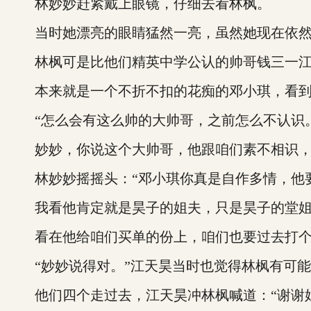
林妙妙赶紧戴上眼镜，仔细去看林枫。
当时她漂亮的眼睛猛然一亮，虽然她现在依然
林枫可是比他们精英中学公认的帅哥钱三一江
本来就是一个不折不扣的花痴的邓小琪，看到
“怎么会有这么帅的大帅哥，之前怎么不认识
妙妙，你说这个大帅哥，他跟咱们素不相识，肯
林妙妙摇摇头：“邓小琪你真是自作多情，他要
我看他肯定就是昊子的姐夫，只是昊子的堂姐
看在他给咱们买单的份上，咱们也要过去打个
“妙妙说得对。”江天昊当时也觉得林枫有可能
他们四个走过去，江天昊冲林枫喊道：“谢谢姐