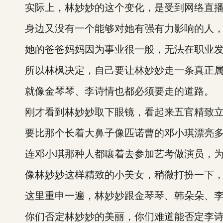
实际上，林妙妙的这个变化，是受到网络直播
身边又没有一个能够对她有强有力影响的人，
她的爸爸妈妈因为事业很一般，无法在职业发
所以林枫决定，自己要让林妙妙走一条真正属
就像金琴琴、李诗情也都必须要走的道路。
刚才看到林妙妙取下眼镜，看起来五官精致立
要比那个长着大鼻子像匹诺曹的邓小琪漂亮多
连邓小琪那种人都嚷着去参加艺考做演员，为
像林妙妙这样精致的小美女，稍微打扮一下，
这里重申一遍，林妙妙跟金琴琴、韩朵朵、李
你们否定林妙妙的美丽，你们难道能否定李诗