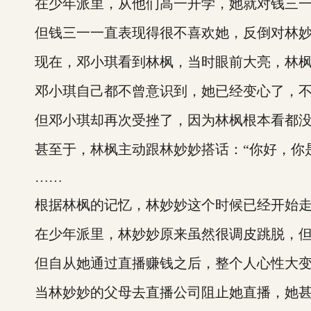
在少年派里，从他们高一开学，她就对钱三一一
但钱三一一直表现得很不喜欢她，反倒对林妙
现在，邓小琪看到林枫，当时眼前大亮，林枫可
邓小琪自己都不曾意识到，她已经变心了，不
但邓小琪却再次受挫了，因为林枫根本看都没
甚至于，林枫主动跟林妙妙搭话：“你好，你是
……
根据林枫的记忆，林妙妙这个时候已经开始走
在少年派里，林妙妙原来虽然很调皮跳脱，但
但自从她通过直播赚钱之后，整个人心性大变，
当林妙妙的父母去直播公司阻止她直播，她甚