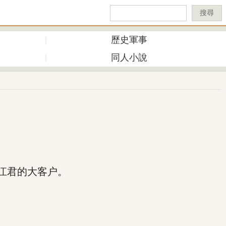
搜尋
歷史軍事
同人小說
江君的大客户。