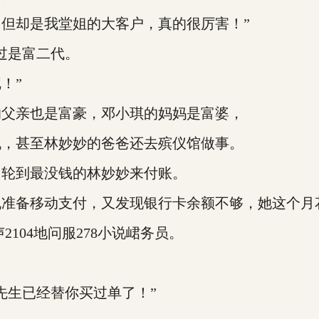
却是我堂姐的大客户，真的很厉害！”
过是富二代。
！”
父亲也是富豪，邓小琪的妈妈是富婆，
，甚至林妙妙的爸爸还去殡仪馆做事。
轮到最没钱的林妙妙来付账。
准备移动支付，又发现银行卡余额不够，她这个月
104地问服278小说峮务员。
生已经替你买过单了！”