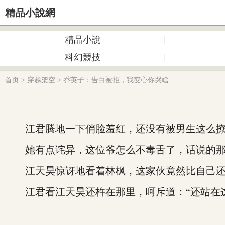
精品小說網
精品小說
科幻競技
首页
>
穿越架空
>
乔英子：告白被拒，我变心你哭啥
江君腾地一下俏脸羞红，还没有被男生这么撩
她有点诧异，这位爷怎么不毒舌了，话说的那
江天昊惊讶地看着林枫，这家伙竟然比自己还帅
江君看江天昊还杵在那里，呵斥道：“还站在这