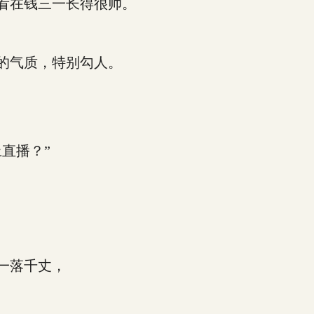
看在钱三一长得很帅。
的气质，特别勾人。
直播？”
一落千丈，