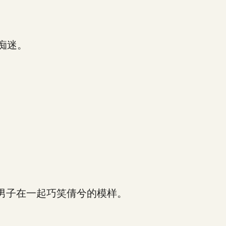
痴迷。
男子在一起巧笑倩兮的模样。