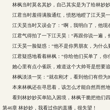
林枫当时莫名其妙，自己其实是为了给林妙妙解
江君当时羞得满脸通红，愤怒地瞪了江天昊一眼
江天昊当时又误会了：“啊，我明白了，他现在
江君气得拍了一下江天昊：“再跟你说一遍，他
江天昊一脸疑惑：“他不是你男朋友，为什么要
江君疑惑地看着林枫：“你给他们买单了，你什
她心里有点小雀跃，难道这个大帅哥是想要追
林枫淡淡一笑：“就在刚才，看到他们有些为难
本来林枫还在寻思着，该怎么才能自然而然地
看到林妙妙买单陷入困境，林枫干脆把他们四个
第46章 林妙妙，我看过你的直播，很失望！