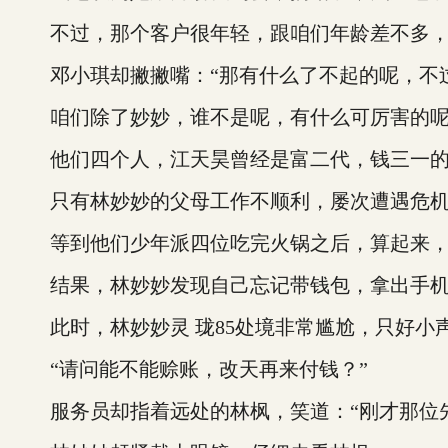
不过，那个客户很年轻，跟咱们年龄差不多，但
邓小琪却撇撇嘴：“那有什么了不起的呢，不
咱们除了妙妙，谁不是呢，有什么可厉害的呢
他们四个人，江天昊曾经是富二代，钱三一的
只有林妙妙的父母工作不顺利，屡次遭遇危机
等到他们少年派四位吃完火锅之后，算起来，
结果，林妙妙发现自己忘记带钱包，拿出手机
此时，林妙妙灵 珑85处境非常尴尬，只好小声2
“请问能不能赊账，改天再来付钱？”
服务员却指着远处的林枫，笑道：“刚才那位先