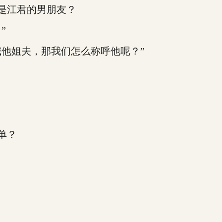
是江君的男朋友？
”
他姐夫，那我们怎么称呼他呢？”
单？