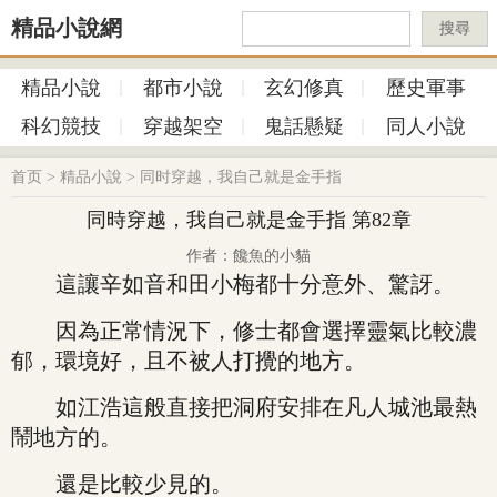
精品小說網
搜尋
精品小說
都市小說
玄幻修真
歷史軍事
科幻競技
穿越架空
鬼話懸疑
同人小說
首页
>
精品小說
>
同时穿越，我自己就是金手指
同時穿越，我自己就是金手指 第82章
作者：饞魚的小貓
這讓辛如音和田小梅都十分意外、驚訝。
因為正常情況下，修士都會選擇靈氣比較濃
郁，環境好，且不被人打攪的地方。
如江浩這般直接把洞府安排在凡人城池最熱
鬧地方的。
還是比較少見的。