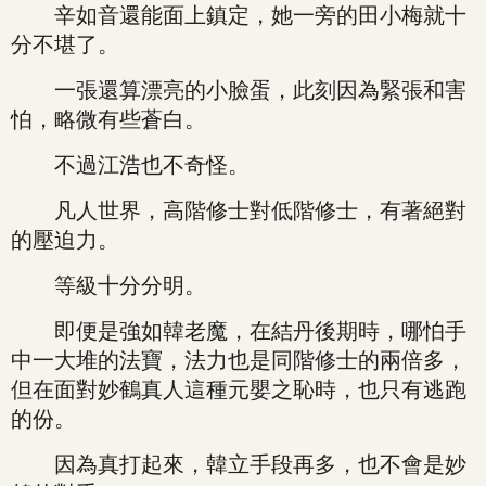
辛如音還能面上鎮定，她一旁的田小梅就十
分不堪了。
一張還算漂亮的小臉蛋，此刻因為緊張和害
怕，略微有些蒼白。
不過江浩也不奇怪。
凡人世界，高階修士對低階修士，有著絕對
的壓迫力。
等級十分分明。
即便是強如韓老魔，在結丹後期時，哪怕手
中一大堆的法寶，法力也是同階修士的兩倍多，
但在面對妙鶴真人這種元嬰之恥時，也只有逃跑
的份。
因為真打起來，韓立手段再多，也不會是妙