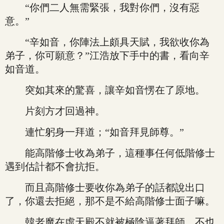
“你們二人無需緊張，我對你們，沒有惡
意。”
“辛如音，你陣法上頗具天賦，我欲收你為
弟子，你可願意？”江浩放下手中的書，看向辛
如音道。
突如其來的驚喜，讓辛如音愣在了原地。
片刻方才回過神。
連忙躬身一拜道；“如音拜見師尊。”
能高階修士收為弟子，這種事任何低階修士
遇到估計都不會抗拒。
而且高階修士要收你為弟子的話都說出口
了，你還去拒絕，那不是不給高階修士面子嘛。
韓老魔在虛天殿不就被極陰逼著拜師，不也