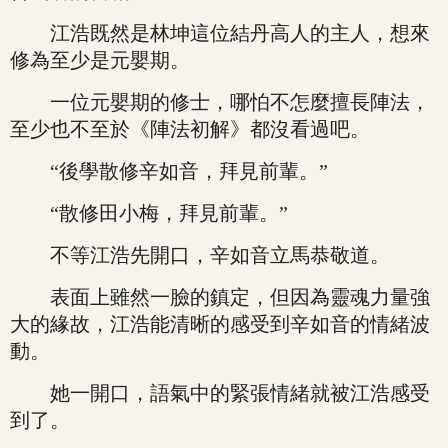
江浩既然是林坤這位結丹高人的主人，想來
修為至少是元嬰期。
一位元嬰期的修士，哪怕不怎麼擅長陣法，
至少也不至於《陣法初解》都沒看過吧。
“後學散修辛如音，拜見前輩。”
“散修田小梅，拜見前輩。”
不等江浩先開口，辛如音立馬恭敬道。
表面上雖然一臉的鎮定，但因為靈魂力量強
大的緣故，江浩能清晰的感受到辛如音的情緒波
動。
她一開口，語氣中的緊張情緒就被江浩感受
到了。