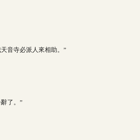
天音寺必派人來相助。”
辭了。”