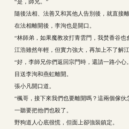
“是，師兄。”
隨後法相、法善又和其他人告別後，就直接離
在法相離開後，李洵也是開口。
“林師弟，如果魔教攻打青雲門，我焚香谷也會
江浩雖然年輕，但實力強大，再加上不了解江浩
“好，李師兄你們返回宗門時，還請一路小心。
目送李洵和燕虹離開。
張小凡開口道。
“楓哥，接下來我們也要離開嗎？這兩個傢伙怎
一聽要把他們也殺了。
野狗道人心底很慌，但面上卻強裝鎮定。