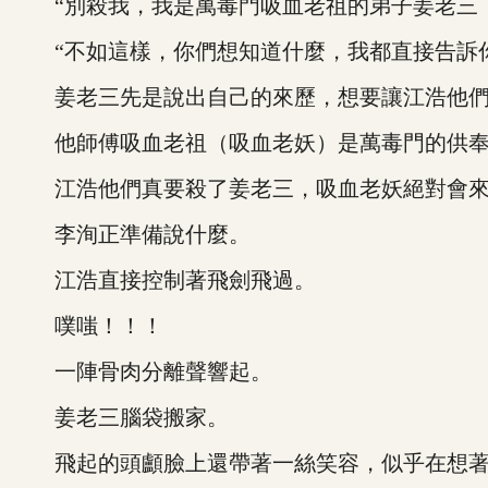
“別殺我，我是萬毒門吸血老祖的弟子姜老三，
“不如這樣，你們想知道什麼，我都直接告訴你
姜老三先是說出自己的來歷，想要讓江浩他們
他師傅吸血老祖（吸血老妖）是萬毒門的供奉，
江浩他們真要殺了姜老三，吸血老妖絕對會來
李洵正準備說什麼。
江浩直接控制著飛劍飛過。
噗嗤！！！
一陣骨肉分離聲響起。
姜老三腦袋搬家。
飛起的頭顱臉上還帶著一絲笑容，似乎在想著