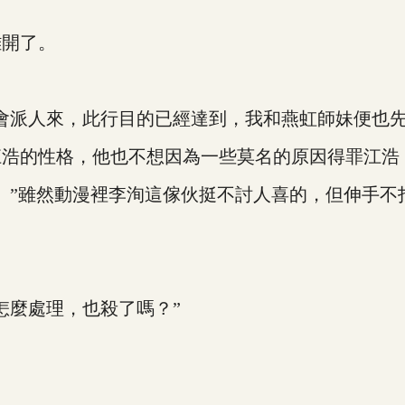
開了。
派人來，此行目的已經達到，我和燕虹師妹便也先
的性格，他也不想因為一些莫名的原因得罪江浩
”雖然動漫裡李洵這傢伙挺不討人喜的，但伸手不
麼處理，也殺了嗎？”