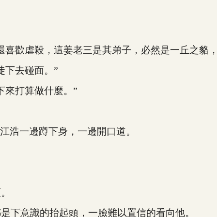
喜歡虐殺，這姜老三是其弟子，必然是一丘之貉，
下去碰面。”
來打算做什麼。”
江浩一邊蹲下身，一邊開口道。
頭。
是下意識的抬起頭，一臉難以置信的看向他。