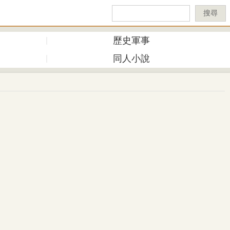
搜尋
歷史軍事
同人小說