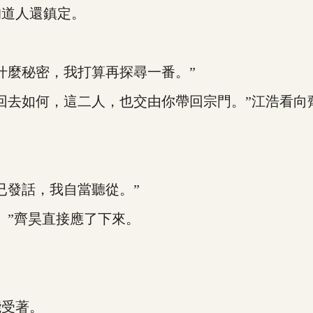
道人還鎮定。
麼秘密，我打算再探尋一番。”
去如何，這二人，也交由你帶回宗門。”江浩看向
發話，我自當聽從。”
”齊昊直接應了下來。
受著。