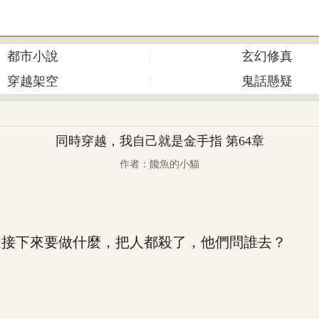
都市小說
玄幻修真
穿越架空
鬼話懸疑
同時穿越，我自己就是金手指 第64章
作者：饞魚的小貓
接下來要做什麼，把人都殺了，他們問誰去？