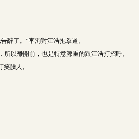
告辭了。”李洵對江浩抱拳道。
，所以離開前，也是特意鄭重的跟江浩打招呼。
打笑臉人。