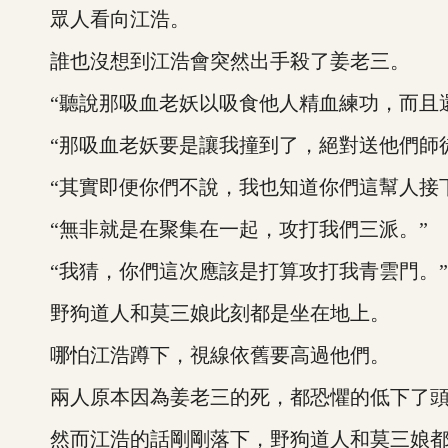
眾人看向江浩。
誰也沒想到江浩會突然出手殺了姜老三。
“聽說那吸血老妖以吸食他人精血練功，而且還
“那吸血老妖要是讓我撞到了，絕對送他們師徒
“其實即便你們不說，我也知道你們這幫人接下
“無非就是在聚集在一起，攻打我們三派。”
“我猜，你們這次應該是打算攻打我青雲門。”
野狗道人和莫三娘此刻都是坐在地上。
哪怕江浩蹲下，視線依舊要高過他們。
兩人原本因為姜老三的死，都恐懼的低下了
然而江浩的話剛剛落下，野狗道人和莫三娘都