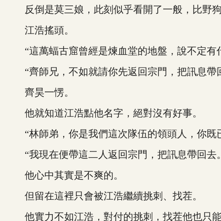
反倒是莫三娘，此刻似乎看開了一般，比野狗
江浩搖頭。
“這萬蝠古窟曾經是煉血堂的地盤，說不定有什
“齊師兄，不如就請你先返回宗門，把訊息帶回
齊昊一愣。
他就知道江浩點他名字，絕對沒有好事。
“林師弟，你是我們這次隊伍的領頭人，你既已
“我現在便帶這二人返回宗門，把訊息帶回去。
他心中其實是不爽的。
但留在這裡只會被江浩繼續挑刺、找茬。
他實力不如江浩，對付的挑刺，找茬他也只能