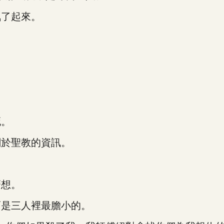
了起來。
死。
於聖教的資訊。
想。
是三人裡最膽小的。