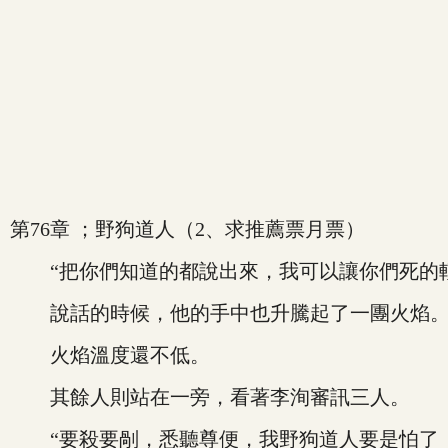
第76章 ；野狗道人（2、求推薦票月票）
“把你們知道的都說出來，我可以讓你們死的輕
說話的時候，他的手中也升騰起了一團火焰
火焰溫度還不低。
其餘人則站在一旁，看著李洵審訊三人。
“要殺要剮，悉聽尊便，我野狗道人要是怕了，