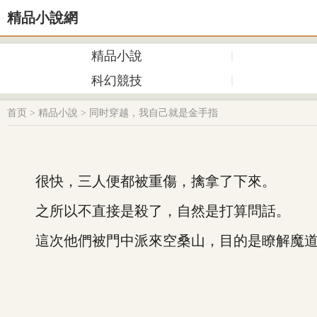
精品小說網
精品小說
科幻競技
首页
>
精品小說
>
同时穿越，我自己就是金手指
很快，三人便都被重傷，擒拿了下來。
之所以不直接是殺了，自然是打算問話。
這次他們被門中派來空桑山，目的是瞭解魔道