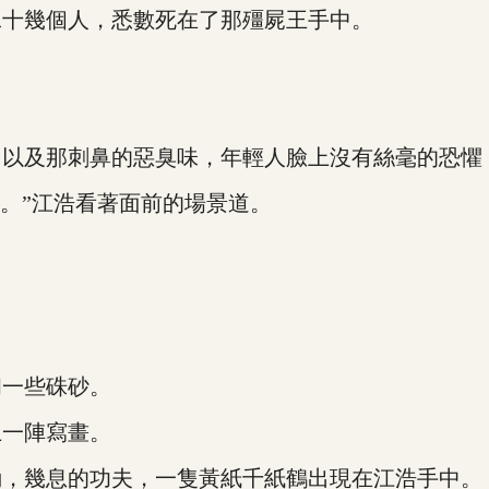
十幾個人，悉數死在了那殭屍王手中。
及那刺鼻的惡臭味，年輕人臉上沒有絲毫的恐懼
。”江浩看著面前的場景道。
一些硃砂。
一陣寫畫。
，幾息的功夫，一隻黃紙千紙鶴出現在江浩手中。