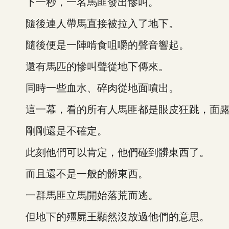
下一秒，一名馬匪發出慘叫。
隨後連人帶馬直接被拉入了地下。
隨後便是一陣啃食咀嚼的聲音響起。
還有馬匹的慘叫聲從地下傳來。
同時一些血水、碎肉從地面噴出。
這一幕，看的所有人馬匪都是眼皮狂跳，面露
剛剛還是不確定。
此刻他們可以肯定，他們碰到髒東西了。
而且還不是一般的髒東西。
一群馬匪立馬開始落荒而逃。
但地下的殭屍王顯然沒放過他們的意思。