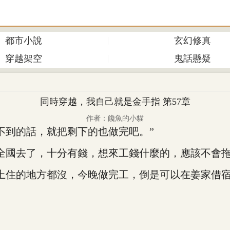
都市小說
玄幻修真
穿越架空
鬼話懸疑
同時穿越，我自己就是金手指 第57章
作者：饞魚的小貓
到的話，就把剩下的也做完吧。”
國去了，十分有錢，想來工錢什麼的，應該不會拖
住的地方都沒，今晚做完工，倒是可以在姜家借宿