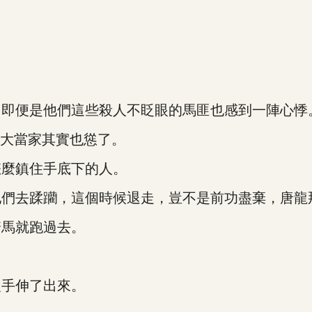
即便是他們這些殺人不眨眼的馬匪也感到一陣心悸
大當家其實也慫了。
麼鎮住手底下的人。
去蹂躪，這個時候退走，豈不是前功盡棄，唐龍
馬就跑過去。
手伸了出來。