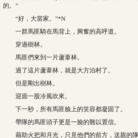
的。”
“好，大當家。”*N
一群馬匪騎在馬背上，興奮的高呼道。
穿過樹林。
馬匪們來到一片蘆葦林。
過了這片蘆葦林，就是大方泊村了。
但是剛出樹林。
迎面一股冷風吹來。
下一秒，所有馬匪臉上的笑容都凝固了。
帶隊的馬匪頭子更是一臉的難以置信。
藉助火把和月光，只見他們的前方，送親的隊