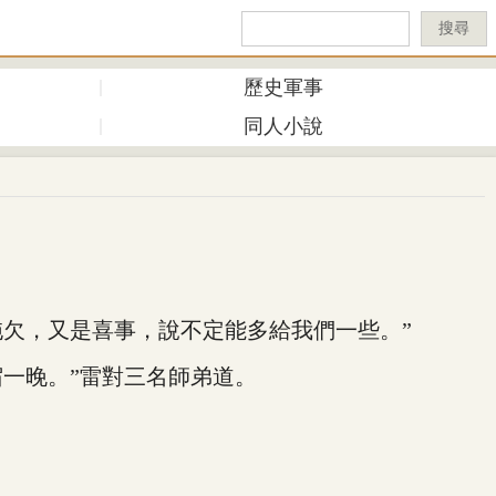
搜尋
歷史軍事
同人小說
欠，又是喜事，說不定能多給我們一些。”
一晚。”雷對三名師弟道。