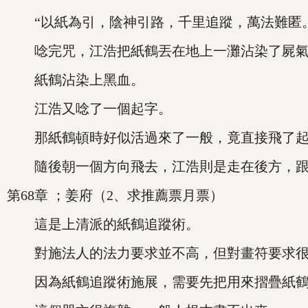
“以紙為引，陰神引路，千里追蹤，萬法難匿。
唸完咒，江浩把紙鶴丟在地上一灘沾染了屍氣
紙鶴沾染上黑血。
江浩又唸了一個起字。
那紙鶴頓時好似活過來了一般，竟直接飛了起
隨後朝一個方向飛去，江浩則是走在後方，跟
第68章 ；姜府（2、求推薦票月票）
這是上清派的紙鶴追蹤術。
對施法人的法力要求並不高，但對畫符要求很
因為紙鶴追蹤術施展，需要先把用來摺疊紙鶴