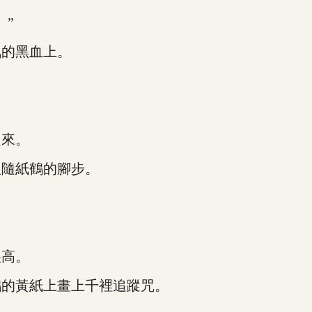
”
的黑血上。
來。
隨紙鶴的腳步。
高。
的黃紙上畫上千裡追蹤咒。