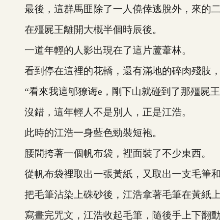
最後，這群馬匪除了一人僥倖逃脫外，來的二
在殭屍王離開大概半個時辰後。
一道年輕的人影出現在了這片蘆葦林。
看到停在這裡的花轎，還有滿地的碎肉殘肢，以
“看來我這邭獠诲e，剛下山就碰到了那殭屍王
沒錯，這年輕人不是別人，正是江浩。
此時的江浩一身藍色勁裝短袍。
腰間挎著一個帆布袋，裡面裝了不少東西。
從帆布袋裡取出一張黃紙，又取出一支毛筆和
把毛筆沾染上硃砂後，江浩拿著毛筆在黃紙上
寫畫完咒文，江浩收起毛筆，隨後手上下翻動