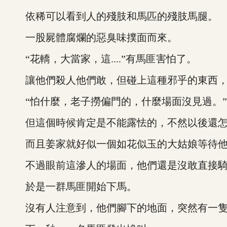
依稀可以看到人的殘肢和馬匹的殘肢馬腿。
一股屍體腐爛的惡臭味撲面而來。
“花轎，大當家，這....”有馬匪害怕了。
讓他們殺人他們敢，但碰上這種邪乎的東西，
“怕什麼，老子撈偏門的，什麼場面沒見過。”
但這個時候肯定是不能露怯的，不然以後還怎
而且姜家就好似一個如花似玉的大姑娘等待他們
不過眼前這滲人的場面，他們還是沒敢直接騎
於是一群馬匪開始下馬。
沒有人注意到，他們腳下的地面，突然有一隻