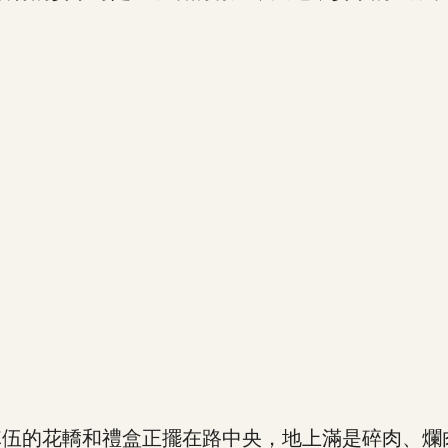
伍的花轎和禮盒正擺在路中央，地上滿是碎肉、爛