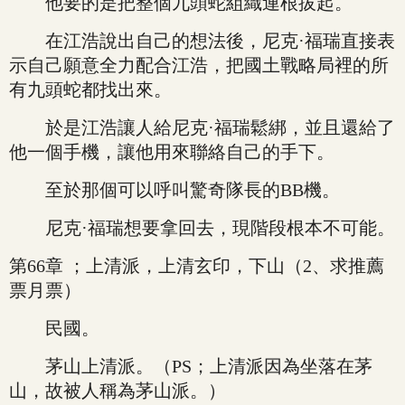
他要的是把整個九頭蛇組織連根拔起。
在江浩說出自己的想法後，尼克·福瑞直接表
示自己願意全力配合江浩，把國土戰略局裡的所
有九頭蛇都找出來。
於是江浩讓人給尼克·福瑞鬆綁，並且還給了
他一個手機，讓他用來聯絡自己的手下。
至於那個可以呼叫驚奇隊長的BB機。
尼克·福瑞想要拿回去，現階段根本不可能。
第66章 ；上清派，上清玄印，下山（2、求推薦
票月票）
民國。
茅山上清派。（PS；上清派因為坐落在茅
山，故被人稱為茅山派。）