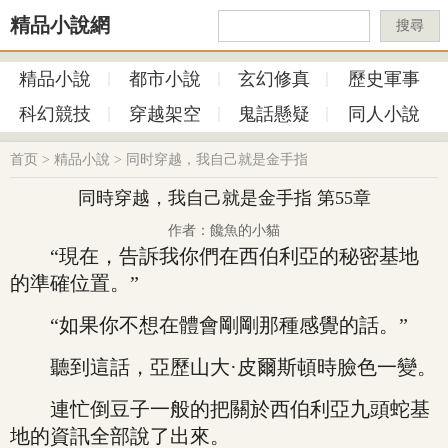
精品小說網
搜尋
精品小說
都市小說
玄幻修真
歷史軍事
科幻競技
穿越架空
鬼話懸疑
同人小說
首页
>
精品小說
>
同时穿越，我自己就是金手指
同時穿越，我自己就是金手指 第55章
作者：饞魚的小貓
“現在，告訴我你們在西伯利亞的秘密基地
的準確位置。”
“如果你不想在體會剛剛那種感覺的話。”
聽到這話，亞歷山大·皮爾斯頓時臉色一變。
連忙倒豆子一般的把關於西伯利亞九頭蛇基
地的資訊全部說了出來。