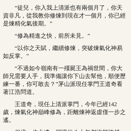
“徒兒，你入我上清派也有兩個月了，你天
資非凡，從我教你修煉到現在才一個月，你已經
是煉精化氣後期。”
“修為精進之快，前所未見。”
“以你之天賦，繼續修煉，突破煉氣化神易
如反掌。”
“不過如今嶺南有一殭屍王為禍世間，你大
師兄需要人手，我準備讓你下山去幫他，順便歷
練一番，你可敢去？”茅山派現任掌門王道奇看
著江浩問道。
王道奇，現任上清派掌門，今年已經142
歲，煉氣化神巔峰修為，距離煉神返虛僅一步之
遙。