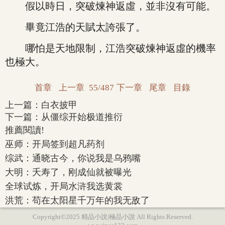
假以時日，突破煉神返虛，並非沒有可能。
畢竟江浩的天賦太誇張了。
哪怕是天地限制，江浩突破煉神返虛的機率
也極大。
首章
上一章
55/487
下一章
尾章
目錄
上一篇：
白衣披甲
下一篇：
从僵综开始极道推衍
推薦閱讀!
巫师：开局签到超凡药剂
综武：通晓古今，你说我是乌鸦嘴
大明：夭寿了，刚成仙就被曝光
全球试炼，开局水浒我选黄裳
洪荒：苟在太阳星千万年的我无敌了
Copyright©2025 精品小說|極品小說 All Rights Reserved.