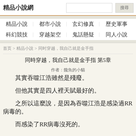
精品小說網
搜尋
精品小說
都市小說
玄幻修真
歷史軍事
科幻競技
穿越架空
鬼話懸疑
同人小說
首页
>
精品小說
>
同时穿越，我自己就是金手指
同時穿越，我自己就是金手指 第5章
作者：饞魚的小貓
其實吞噬江浩雖然是殘廢。
但他其實是四人裡天賦最好的。
之所以這麼說，是因為吞噬江浩是感染過RR
病毒的。
而感染了RR病毒沒死的。