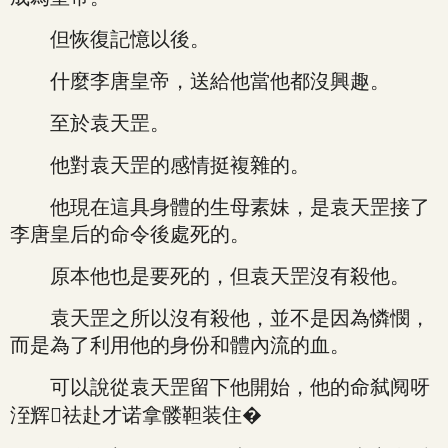
但恢復記憶以後。
什麼李唐皇帝，送給他當他都沒興趣。
至於袁天罡。
他對袁天罡的感情挺複雜的。
他現在這具身體的生母素妹，是袁天罡接了
李唐皇后的命令後處死的。
原本他也是要死的，但袁天罡沒有殺他。
袁天罡之所以沒有殺他，並不是因為憐憫，
而是為了利用他的身份和體內流的血。
可以說從袁天罡留下他開始，他的命弑阋呀
洷辉祛赴才诺拿髅靼装住�