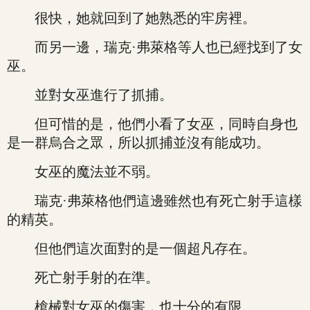
很快，她就回到了她熟悉的牢房裡。
而另一邊，瑞克·弗萊格等人也已經找到了女
巫。
並對女巫進行了抓捕。
但可惜的是，他們小看了女巫，同時自身也
是一群烏合之眾，所以抓捕並沒有能成功。
女巫的魔法並不弱。
瑞克·弗萊格他們這邊雖然也有死亡射手這樣
的精英。
但他們這次面對的是一個超凡存在。
死亡射手射的在準。
槍械對女巫的傷害，也十分的有限。