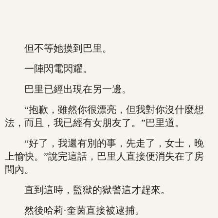
但不等她摸到巴里。
一陣閃電閃耀。
巴里已經出現在另一邊。
“抱歉，雖然你很漂亮，但我對你沒什麼想
法，而且，我已經有女朋友了。”巴里道。
“好了，我還有別的事，先走了，女士，晚
上愉快。”說完這話，巴里人直接便消失在了房
間內。
直到這時，監獄的獄警這才趕來。
然後哈莉·奎茵直接被逮捕。