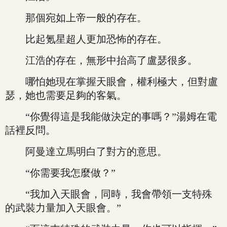
那個宛如上帝一般的存在。
比起氪星超人更加恐怖的存在。
江浩的存在，無形中抬高了盧瑟很多。
哪怕她現在掌握天眼會，權利極大，但對盧
瑟，她也需要足夠的客氣。
“你覺得這是我能做決定的事嗎？”湯姆在電
話裡反問。
阿曼達立馬明白了對方的意思。
“你需要我怎麼做？”
“我加入天眼會，同時，我會帶領一支特殊
的武裝力量加入天眼會。”