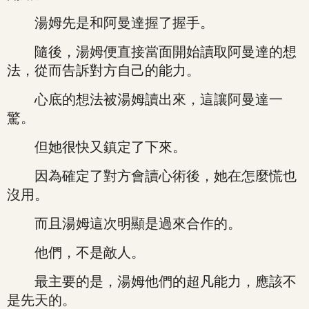
湯姆先是和阿曼達握了握手。
隨後，湯姆便直接當面開始讀取阿曼達的想
法，從而告訴對方自己的能力。
心底的想法被湯姆讀出來，這讓阿曼達一
驚。
但她很快又鎮定了下來。
因為確定了對方會讀心術後，她在怎麼慌也
沒用。
而且湯姆這次明顯是過來合作的。
他們，不是敵人。
最主要的是，湯姆他們的超凡能力，應該不
是先天的。