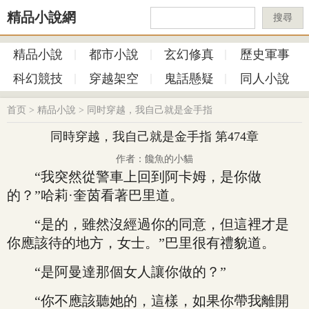
精品小說網
搜尋
精品小說
都市小說
玄幻修真
歷史軍事
科幻競技
穿越架空
鬼話懸疑
同人小說
首页
>
精品小說
>
同时穿越，我自己就是金手指
同時穿越，我自己就是金手指 第474章
作者：饞魚的小貓
“我突然從警車上回到阿卡姆，是你做
的？”哈莉·奎茵看著巴里道。
“是的，雖然沒經過你的同意，但這裡才是
你應該待的地方，女士。”巴里很有禮貌道。
“是阿曼達那個女人讓你做的？”
“你不應該聽她的，這樣，如果你帶我離開