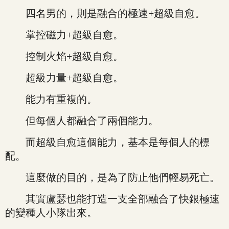
四名男的，則是融合的極速+超級自愈。
掌控磁力+超級自愈。
控制火焰+超級自愈。
超級力量+超級自愈。
能力有重複的。
但每個人都融合了兩個能力。
而超級自愈這個能力，基本是每個人的標
配。
這麼做的目的，是為了防止他們輕易死亡。
其實盧瑟也能打造一支全部融合了快銀極速
的變種人小隊出來。