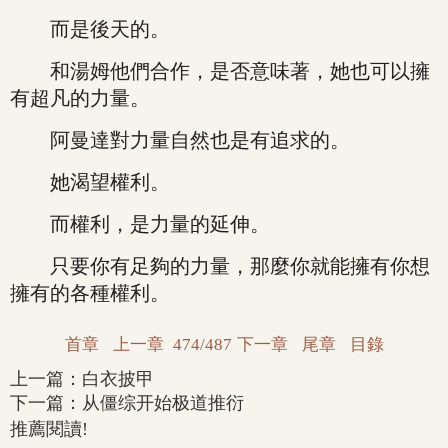
而是後天的。
和湯姆他們合作，是否意味著，她也可以擁
有超凡的力量。
阿曼達對力量自然也是有追求的。
她渴望權利。
而權利，是力量的延伸。
只要你有足夠的力量，那麼你就能擁有你想
擁有的各種權利。
首章
上一章
474/487
下一章
尾章
目錄
上一篇：
白衣披甲
下一篇：
从僵综开始极道推衍
推薦閱讀!