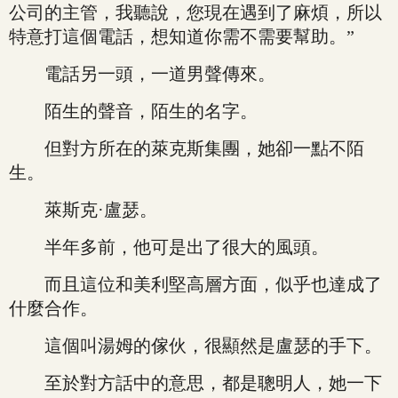
公司的主管，我聽說，您現在遇到了麻煩，所以
特意打這個電話，想知道你需不需要幫助。”
電話另一頭，一道男聲傳來。
陌生的聲音，陌生的名字。
但對方所在的萊克斯集團，她卻一點不陌
生。
萊斯克·盧瑟。
半年多前，他可是出了很大的風頭。
而且這位和美利堅高層方面，似乎也達成了
什麼合作。
這個叫湯姆的傢伙，很顯然是盧瑟的手下。
至於對方話中的意思，都是聰明人，她一下