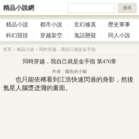
精品小說網
搜尋
精品小說
都市小說
玄幻修真
歷史軍事
科幻競技
穿越架空
鬼話懸疑
同人小說
首页
>
精品小說
>
同时穿越，我自己就是金手指
同時穿越，我自己就是金手指 第470章
作者：饞魚的小貓
也只能依稀看到江浩快速閃過的身影，然後
氪星人腦漿迸濺的畫面。