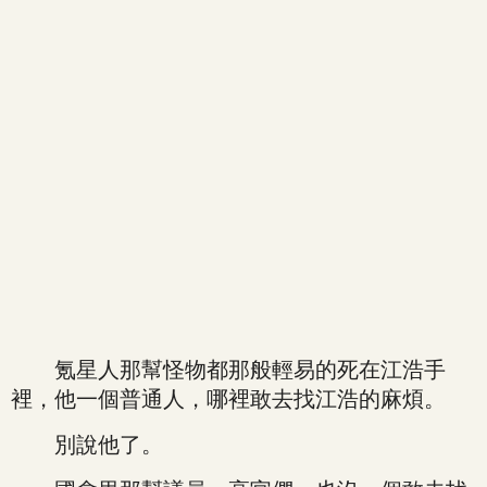
氪星人那幫怪物都那般輕易的死在江浩手
裡，他一個普通人，哪裡敢去找江浩的麻煩。
別說他了。