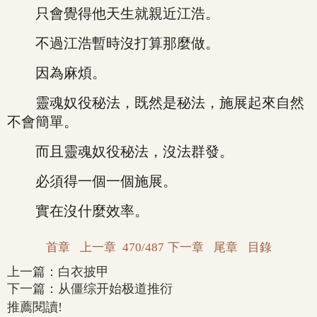
只會覺得他天生就親近江浩。
不過江浩暫時沒打算那麼做。
因為麻煩。
靈魂奴役秘法，既然是秘法，施展起來自然
不會簡單。
而且靈魂奴役秘法，沒法群發。
必須得一個一個施展。
實在沒什麼效率。
首章
上一章
470/487
下一章
尾章
目錄
上一篇：
白衣披甲
下一篇：
从僵综开始极道推衍
推薦閱讀!