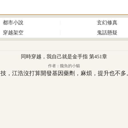
都市小說
玄幻修真
穿越架空
鬼話懸疑
同時穿越，我自己就是金手指 第451章
作者：饞魚的小貓
技，江浩沒打算開發基因藥劑，麻煩，提升也不多