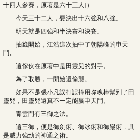
十四人參賽，原著是六十三人]）
今天三十二人，要決出十六強和八強。
明天就是四強和半決賽和決賽。
抽籤開始，江浩這次抽中了朝陽峰的申天
鬥。
這傢伙在原著中是田靈兒的對手。
為了取勝，一開始還偷襲。
如果不是張小凡誤打誤撞用噬魂棒幫到了田
靈兒，田靈兒還真不一定能贏申天鬥。
青雲門有三御之法。
這三御，便是御劍術、御冰術和御巖術，具
是威力強勁的神通之術。