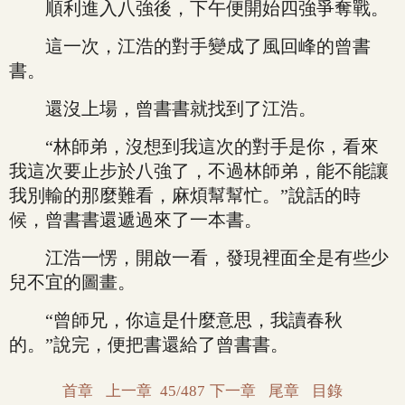
順利進入八強後，下午便開始四強爭奪戰。
這一次，江浩的對手變成了風回峰的曾書
書。
還沒上場，曾書書就找到了江浩。
“林師弟，沒想到我這次的對手是你，看來
我這次要止步於八強了，不過林師弟，能不能讓
我別輸的那麼難看，麻煩幫幫忙。”說話的時
候，曾書書還遞過來了一本書。
江浩一愣，開啟一看，發現裡面全是有些少
兒不宜的圖畫。
“曾師兄，你這是什麼意思，我讀春秋
的。”說完，便把書還給了曾書書。
首章
上一章
45/487
下一章
尾章
目錄