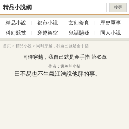
精品小說網
搜尋
精品小說
都市小說
玄幻修真
歷史軍事
科幻競技
穿越架空
鬼話懸疑
同人小說
首页
>
精品小說
>
同时穿越，我自己就是金手指
同時穿越，我自己就是金手指 第45章
作者：饞魚的小貓
田不易也不生氣江浩說他胖的事。