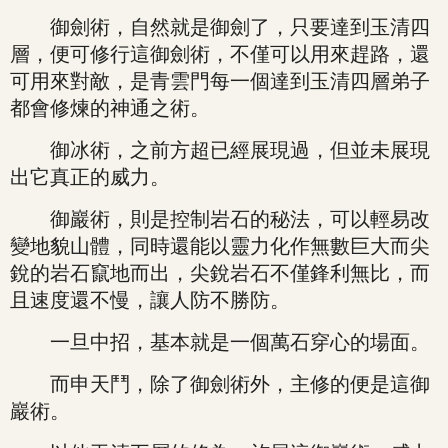
御劍術，自然就是御劍了，只要達到玉清四
層，便可修行這御劍術，不僅可以用來趕路，還
可用來對敵，是青雲門每一個達到玉清四層弟子
都會修煉的神通之術。
御冰術，之前方超已經展現過，但並未展現
出它真正的威力。
御巖術，則是控制岩石的秘法，可以輕易改
變地貌山體，同時還能以靈力化作無數巨大而尖
銳的岩石竄地而出，尖銳岩石不僅鋒利無比，而
且速度還不慢，讓人防不勝防。
一旦中招，基本就是一個萬石穿心的場面。
而申天鬥，除了御劍術外，主修的便是這御
巖術。