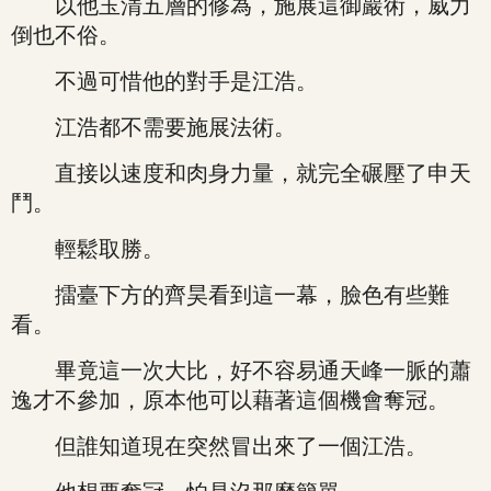
以他玉清五層的修為，施展這御巖術，威力
倒也不俗。
不過可惜他的對手是江浩。
江浩都不需要施展法術。
直接以速度和肉身力量，就完全碾壓了申天
鬥。
輕鬆取勝。
擂臺下方的齊昊看到這一幕，臉色有些難
看。
畢竟這一次大比，好不容易通天峰一脈的蕭
逸才不參加，原本他可以藉著這個機會奪冠。
但誰知道現在突然冒出來了一個江浩。