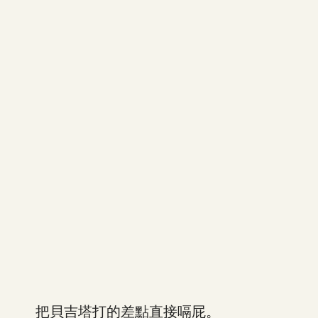
把貝吉塔打的差點直接嗝屁。