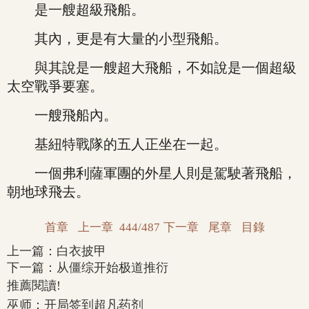
是一艘超級飛船。
其內，更是有大量的小型飛船。
與其說是一艘超大飛船，不如說是一個超級
太空戰爭要塞。
一艘飛船內。
基紐特戰隊的五人正坐在一起。
一個弗利薩軍團的外星人則是駕駛著飛船，
朝地球飛去。
首章
上一章
444/487
下一章
尾章
目錄
上一篇：
白衣披甲
下一篇：
从僵综开始极道推衍
推薦閱讀!
巫师：开局签到超凡药剂