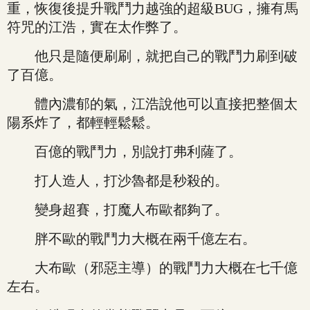
重，恢復後提升戰鬥力越強的超級BUG，擁有馬
符咒的江浩，實在太作弊了。
他只是隨便刷刷，就把自己的戰鬥力刷到破
了百億。
體內濃郁的氣，江浩說他可以直接把整個太
陽系炸了，都輕輕鬆鬆。
百億的戰鬥力，別說打弗利薩了。
打人造人，打沙魯都是秒殺的。
變身超賽，打魔人布歐都夠了。
胖不歐的戰鬥力大概在兩千億左右。
大布歐（邪惡主導）的戰鬥力大概在七千億
左右。