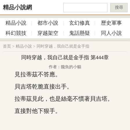
精品小說網
搜尋
精品小說
都市小說
玄幻修真
歷史軍事
科幻競技
穿越架空
鬼話懸疑
同人小說
首页
>
精品小說
>
同时穿越，我自己就是金手指
同時穿越，我自己就是金手指 第444章
作者：饞魚的小貓
見拉蒂茲不答應。
貝吉塔乾脆直接出手。
拉蒂茲見此，也是絲毫不慣著貝吉塔。
直接對他下狠手。