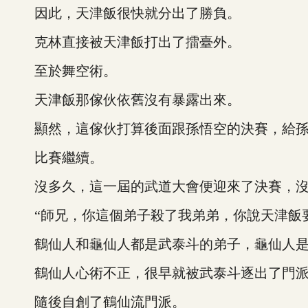
因此，天津飯很快就分出了勝負。
克林直接被天津飯打出了擂臺外。
至於舞空術。
天津飯那傢伙依舊沒有暴露出來。
顯然，這傢伙打算後面跟孫悟空的決賽，給孫
比賽繼續。
沒多久，這一屆的武道大會便迎來了決賽，沒
“師兄，你這個弟子殺了我弟弟，你說天津飯要
鶴仙人和龜仙人都是武泰斗的弟子，龜仙人是
鶴仙人心術不正，很早就被武泰斗逐出了門
隨後自創了鶴仙流門派。