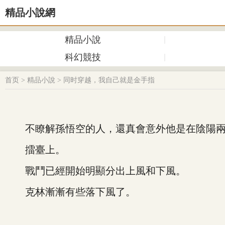
精品小說網
精品小說
科幻競技
首页
>
精品小說
>
同时穿越，我自己就是金手指
不瞭解孫悟空的人，還真會意外他是在陰陽兩
擂臺上。
戰鬥已經開始明顯分出上風和下風。
克林漸漸有些落下風了。