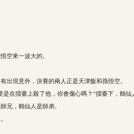
悟空來一波大的。
有出現意外，決賽的兩人正是天津飯和孫悟空。
是在擂臺上殺了他，你會傷心嗎？”擂臺下，鶴仙
師兄，鶴仙人是師弟。
派。