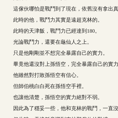
這傢伙哪怕是戰鬥到了現在，依舊沒有拿出真
此時的他，戰鬥力其實是遠超克林的。
此時的天津飯，戰鬥力已經達到180。
光論戰鬥力，還要在龜仙人之上。
只是他剛剛並不想完全暴露自己的實力。
畢竟他還沒對上孫悟空，完全暴露自己的實力
他雖然對打敗孫悟空有信心。
但師伯桃白白死在孫悟空手裡。
也讓他清楚，孫悟空的實力絕對不弱。
因此為了穩妥一些，他和克林的戰鬥，一直沒