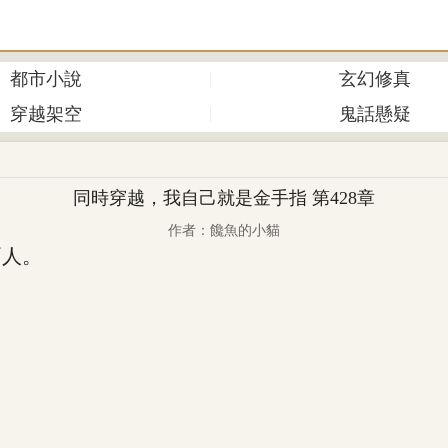
都市小說
玄幻修真
穿越架空
鬼話懸疑
同時穿越，我自己就是金手指 第428章
作者：饞魚的小貓
人。