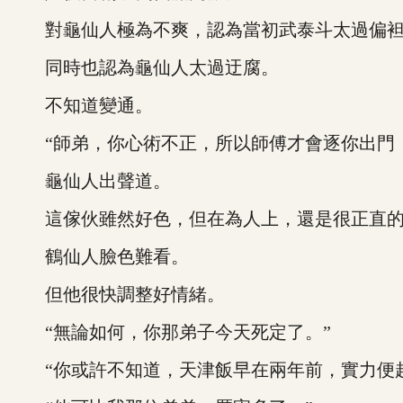
對龜仙人極為不爽，認為當初武泰斗太過偏袒
同時也認為龜仙人太過迂腐。
不知道變通。
“師弟，你心術不正，所以師傅才會逐你出門，
龜仙人出聲道。
這傢伙雖然好色，但在為人上，還是很正直的
鶴仙人臉色難看。
但他很快調整好情緒。
“無論如何，你那弟子今天死定了。”
“你或許不知道，天津飯早在兩年前，實力便超