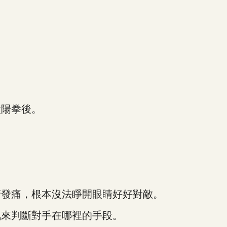
陽拳後。
發痛，根本沒法睜開眼睛好好對敵。
來判斷對手在哪裡的手段。