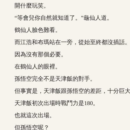
開什麼玩笑。
“等會兒你自然就知道了。”龜仙人道。
鶴仙人臉色難看。
而江浩和布瑪站在一旁，從始至終都沒插話
因為沒有那個必要。
在鶴仙人的眼裡。
孫悟空完全不是天津飯的對手。
但事實是，天津飯跟孫悟空的差距，十分巨
天津飯初次出場時戰鬥力是180。
也就這次出場。
但孫悟空呢？