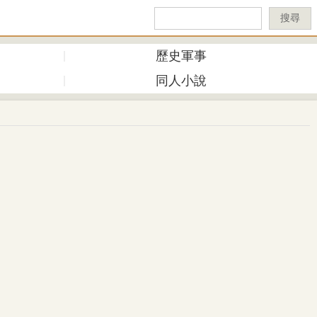
搜尋
歷史軍事
同人小說