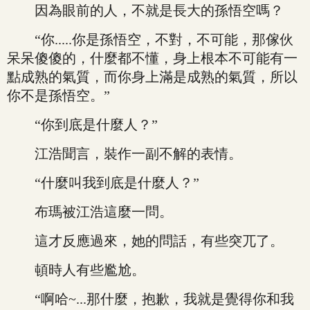
因為眼前的人，不就是長大的孫悟空嗎？
“你.....你是孫悟空，不對，不可能，那傢伙
呆呆傻傻的，什麼都不懂，身上根本不可能有一
點成熟的氣質，而你身上滿是成熟的氣質，所以
你不是孫悟空。”
“你到底是什麼人？”
江浩聞言，裝作一副不解的表情。
“什麼叫我到底是什麼人？”
布瑪被江浩這麼一問。
這才反應過來，她的問話，有些突兀了。
頓時人有些尷尬。
“啊哈~...那什麼，抱歉，我就是覺得你和我