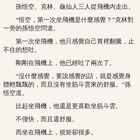
孫悟空、克林、龜仙人三人從飛機內走出。
“悟空，第一次坐飛機是什麼感覺？”克林對
一旁的孫悟空問道。
第一次坐飛機，他只感覺自己胃裡翻騰，止
不住的想吐。
剛剛在飛機上，他已經吐了兩次了。
“沒什麼感覺，要說感覺的話，就是感覺身
體輕飄飄的，而且沒有坐筋斗雲來的舒服。”孫
悟空道。
比起坐飛機，他還是更喜歡坐筋斗雲。
不僅快，而且還舒服。
而坐在飛機上，規矩卻很多。