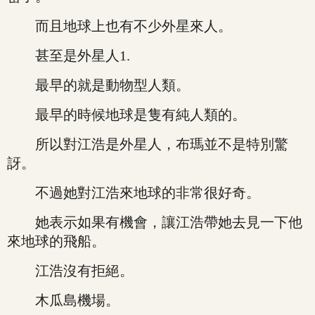
而且地球上也有不少外星來人。
甚至是外星人1.
最早的就是動物型人類。
最早的時候地球是隻有純人類的。
所以對江浩是外星人，布瑪並不是特別驚
訝。
不過她對江浩來地球的非常很好奇。
她表示如果有機會，讓江浩帶她去見一下他
來地球的飛船。
江浩沒有拒絕。
木瓜島機場。