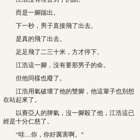
而是一腳踹出。
下一秒，男子直接飛了出去。
是真的飛了出去。
足足飛了二三十米，方才停下。
江浩這一腳，沒有要那男子的命。
但他同樣也廢了。
江浩用氣破壞了他的雙腳，他這輩子也別想
在站起來了。
以賽亞人的脾氣，沒一腳殺了他，江浩這已
經是十分仁慈了。
“哇....你，你好厲害啊。”