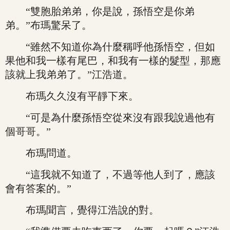
“雙胞胎弟弟，你是說，孫悟空是你弟
弟。”布瑪驚呆了。
“雖然不知道你為什麼稱呼他孫悟空，但如
果他和我一樣有尾巴，和我有一樣的髮型，那應
該就上我弟弟了。”江浩道。
布瑪久久沒有平靜下來。
“可是為什麼孫悟空從來沒有跟我說過他有
個哥哥。”
布瑪問道。
“這我就不知道了，不過等他人到了，應該
會有答案的。”
布瑪聞言，覺得江浩說的對。