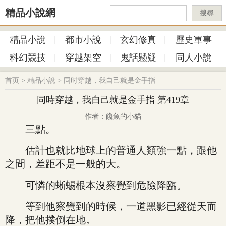
精品小說網
搜尋
精品小說
都市小說
玄幻修真
歷史軍事
科幻競技
穿越架空
鬼話懸疑
同人小說
首页
>
精品小說
>
同时穿越，我自己就是金手指
同時穿越，我自己就是金手指 第419章
作者：饞魚的小貓
三點。
估計也就比地球上的普通人類強一點，跟他
之間，差距不是一般的大。
可憐的蜥蜴根本沒察覺到危險降臨。
等到他察覺到的時候，一道黑影已經從天而
降，把他撲倒在地。