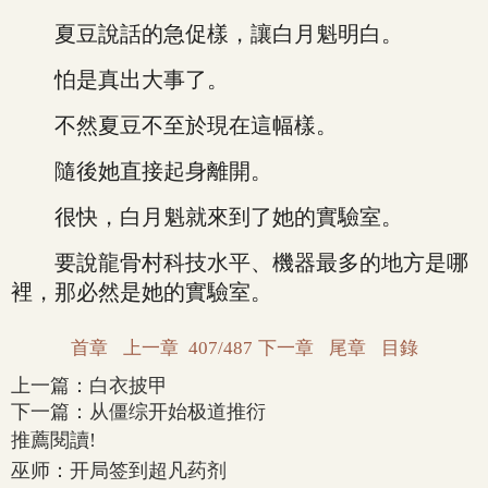
夏豆說話的急促樣，讓白月魁明白。
怕是真出大事了。
不然夏豆不至於現在這幅樣。
隨後她直接起身離開。
很快，白月魁就來到了她的實驗室。
要說龍骨村科技水平、機器最多的地方是哪
裡，那必然是她的實驗室。
首章
上一章
407/487
下一章
尾章
目錄
上一篇：
白衣披甲
下一篇：
从僵综开始极道推衍
推薦閱讀!
巫师：开局签到超凡药剂