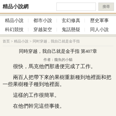
精品小說網
搜尋
精品小說
都市小說
玄幻修真
歷史軍事
科幻競技
穿越架空
鬼話懸疑
同人小說
首页
>
精品小說
>
同时穿越，我自己就是金手指
同時穿越，我自己就是金手指 第407章
作者：饞魚的小貓
很快，馬克他們那邊便完成了工作。
兩百人把帶下來的果樹重新種到地裡面和把
一些果樹種子種到地裡面。
這樣的工作很簡單。
在他們幹完這些事後。