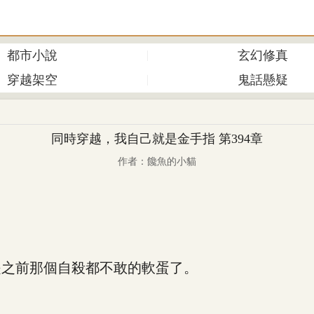
都市小說
玄幻修真
穿越架空
鬼話懸疑
同時穿越，我自己就是金手指 第394章
作者：饞魚的小貓
之前那個自殺都不敢的軟蛋了。