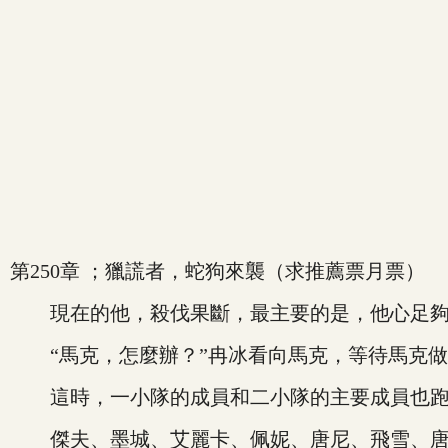
第250章 ；獵謊者，蛇狗來襲（求推薦票月票）
現在的他，殺伐果斷，最主要的是，他心足夠
“馬克，怎麼辦？”冉冰看向馬克，等待馬克做
這時，一小隊的成員和二小隊的主要成員也跑
傑夫、墨城、艾麗卡、佩妮、唐尼、飛雪、唐寧.