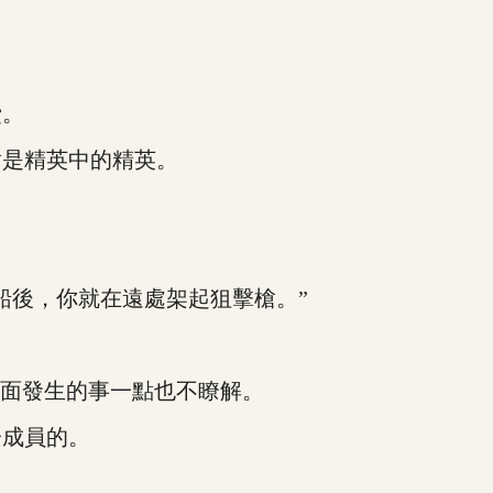
費。
是精英中的精英。
後，你就在遠處架起狙擊槍。”
面發生的事一點也不瞭解。
成員的。