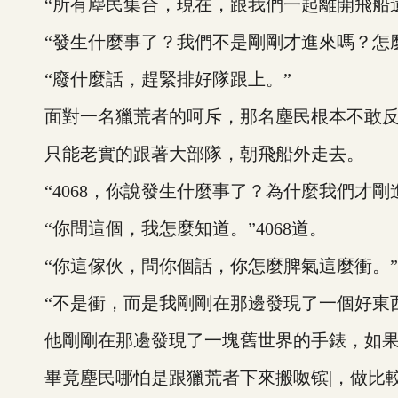
“所有塵民集合，現在，跟我們一起離開飛船遺
“發生什麼事了？我們不是剛剛才進來嗎？怎麼
“廢什麼話，趕緊排好隊跟上。”
面對一名獵荒者的呵斥，那名塵民根本不敢反
只能老實的跟著大部隊，朝飛船外走去。
“4068，你說發生什麼事了？為什麼我們才剛進來
“你問這個，我怎麼知道。”4068道。
“你這傢伙，問你個話，你怎麼脾氣這麼衝。”
“不是衝，而是我剛剛在那邊發現了一個好東西，
他剛剛在那邊發現了一塊舊世界的手錶，如果
畢竟塵民哪怕是跟獵荒者下來搬呶镔|，做比