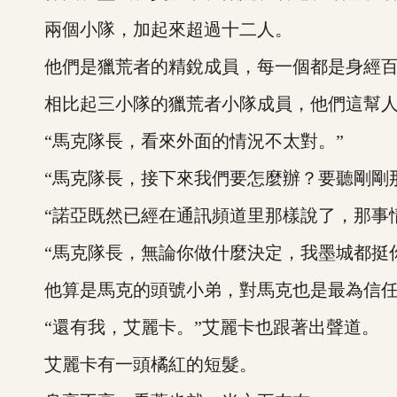
兩個小隊，加起來超過十二人。
他們是獵荒者的精銳成員，每一個都是身經百
相比起三小隊的獵荒者小隊成員，他們這幫人
“馬克隊長，看來外面的情況不太對。”
“馬克隊長，接下來我們要怎麼辦？要聽剛剛那
“諾亞既然已經在通訊頻道里那樣說了，那事情
“馬克隊長，無論你做什麼決定，我墨城都挺你
他算是馬克的頭號小弟，對馬克也是最為信
“還有我，艾麗卡。”艾麗卡也跟著出聲道。
艾麗卡有一頭橘紅的短髮。