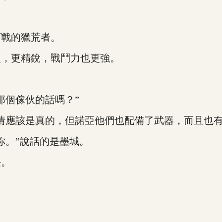
戰的獵荒者。
，更精銳，戰鬥力也更強。
個傢伙的話嗎？”
應該是真的，但諾亞他們也配備了武器，而且也有
。”說話的是墨城。
任。