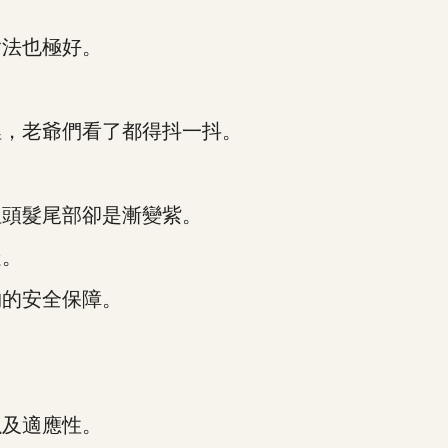
法也極好。
，老爺們看了都得抖一抖。
頭髮尾部卻是漸變紫。
疑。
的安全保障。
及適應性。