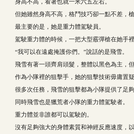
身高不高，看著也就一米六五左右。
但她雖然身高不高，格鬥技巧卻一點不差，槍
最主要的是，她是重力體駕駛員。
駕駛重力體的時候，一把大型霰彈槍在她手裡
“我可以在遠處掩護你們。”說話的是飛雪。
飛雪有著一頭齊肩頭髮，整體以黑色為主，但
作為小隊裡的狙擊手，她的狙擊技術毋庸置
很多次任務，飛雪的狙擊都為小隊提供了足夠
同時飛雪也是獵荒者小隊的重力體駕駛者。
重力體並非誰都可以駕駛的。
沒有足夠強大的身體素質和神經反應速度，以