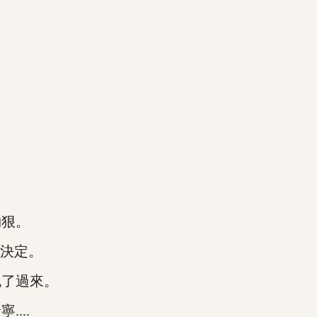
狠。
決定。
了過來。
...