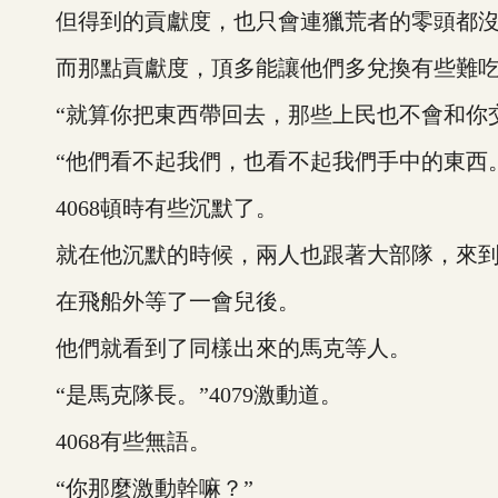
但得到的貢獻度，也只會連獵荒者的零頭都沒
而那點貢獻度，頂多能讓他們多兌換有些難吃
“就算你把東西帶回去，那些上民也不會和你交
“他們看不起我們，也看不起我們手中的東西。”
4068頓時有些沉默了。
就在他沉默的時候，兩人也跟著大部隊，來到
在飛船外等了一會兒後。
他們就看到了同樣出來的馬克等人。
“是馬克隊長。”4079激動道。
4068有些無語。
“你那麼激動幹嘛？”