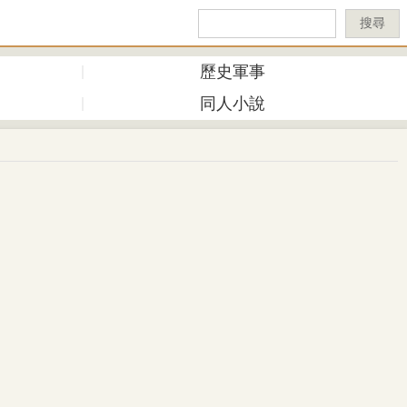
搜尋
歷史軍事
同人小說