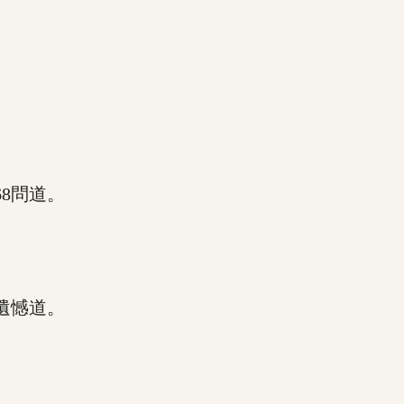
8問道。
遺憾道。