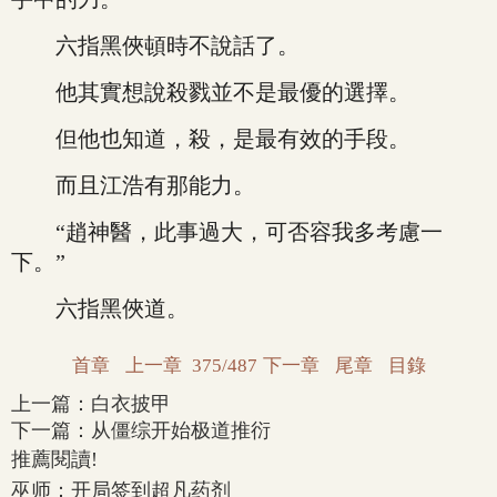
六指黑俠頓時不說話了。
他其實想說殺戮並不是最優的選擇。
但他也知道，殺，是最有效的手段。
而且江浩有那能力。
“趙神醫，此事過大，可否容我多考慮一
下。”
六指黑俠道。
首章
上一章
375/487
下一章
尾章
目錄
上一篇：
白衣披甲
下一篇：
从僵综开始极道推衍
推薦閱讀!
巫师：开局签到超凡药剂