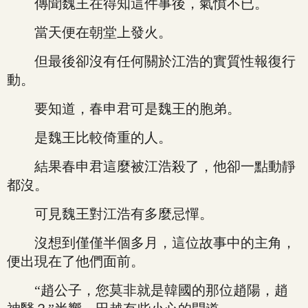
傳聞魏王在得知這件事後，氣憤不已。
當天便在朝堂上發火。
但最後卻沒有任何關於江浩的實質性報復行
動。
要知道，春申君可是魏王的胞弟。
是魏王比較倚重的人。
結果春申君這麼被江浩殺了，他卻一點動靜
都沒。
可見魏王對江浩有多麼忌憚。
沒想到僅僅半個多月，這位故事中的主角，
便出現在了他們面前。
“趙公子，您莫非就是韓國的那位趙陽，趙