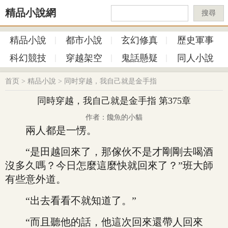
精品小說網
搜尋
精品小說
都市小說
玄幻修真
歷史軍事
科幻競技
穿越架空
鬼話懸疑
同人小說
首页
>
精品小說
>
同时穿越，我自己就是金手指
同時穿越，我自己就是金手指 第375章
作者：饞魚的小貓
兩人都是一愣。
“是田越回來了，那傢伙不是才剛剛去喝酒
沒多久嗎？今日怎麼這麼快就回來了？”班大師
有些意外道。
“出去看看不就知道了。”
“而且聽他的話，他這次回來還帶人回來