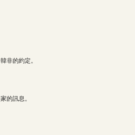
。
韓非的約定。
家的訊息。