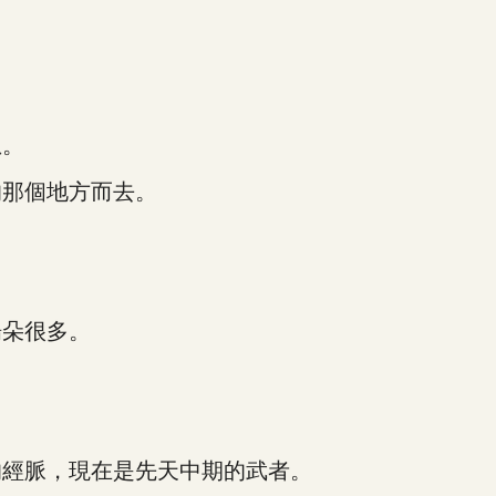
息。
那個地方而去。
朵很多。
。
經脈，現在是先天中期的武者。