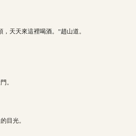
，天天來這裡喝酒。”趙山道。
門。
的目光。