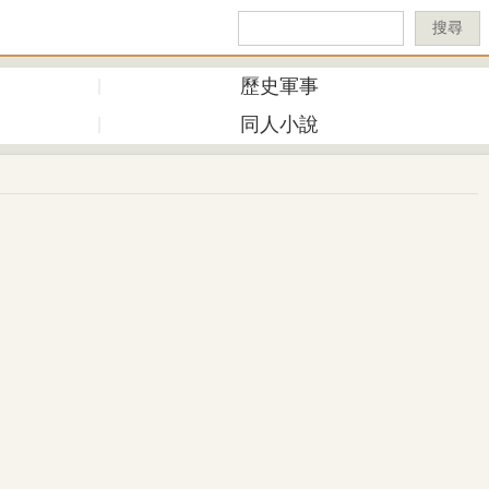
搜尋
歷史軍事
同人小說