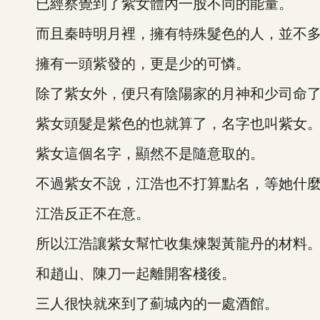
已經察覺到了紫女體內一股不同的能量。
而且秦時明月裡，擁有特殊髮色的人，並不
擁有一頭紫發的，更是少的可憐。
除了紫女外，便只有陰陽家的月神和少司命
紫女頭髮是紫色的也就算了，名字也叫紫女
紫女這個名字，顯然不是隨意取的。
不過紫女不說，江浩也不打算點名，等她什麼
江浩反正不在意。
所以江浩讓紫女幫忙收集煉製黃龍丹的材料
和趙山、陳刀一起離開客棧後。
三人很快就來到了薊城內的一處酒館。