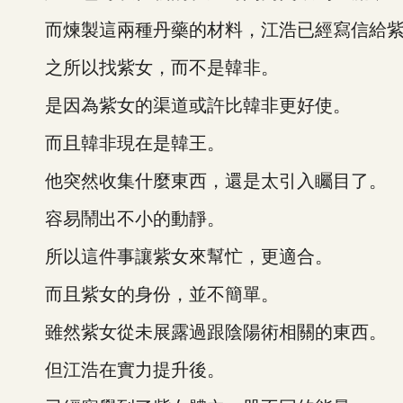
而煉製這兩種丹藥的材料，江浩已經寫信給紫
之所以找紫女，而不是韓非。
是因為紫女的渠道或許比韓非更好使。
而且韓非現在是韓王。
他突然收集什麼東西，還是太引入矚目了。
容易鬧出不小的動靜。
所以這件事讓紫女來幫忙，更適合。
而且紫女的身份，並不簡單。
雖然紫女從未展露過跟陰陽術相關的東西。
但江浩在實力提升後。