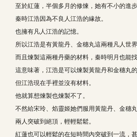
至於紅蓮，半個多月的修煉，她有不小的進步
秦時江浩因為不良人江浩的緣故。
也擁有凡人江浩的記憶。
所以江浩是有黃龍丹、金穗丸這兩種凡人世界
而且煉製這兩種丹藥的材料，秦時明月也能找
這意味著，江浩是可以煉製黃龍丹和金穗丸
但江浩現在手裡並沒有材料。
他就算想煉製也煉製不了。
不然給宋玲、焰靈姬她們服用黃龍丹、金穗丸
兩人突破到絕頂，輕輕鬆鬆。
紅蓮也可以輕鬆的在短時間內突破到一流，甚