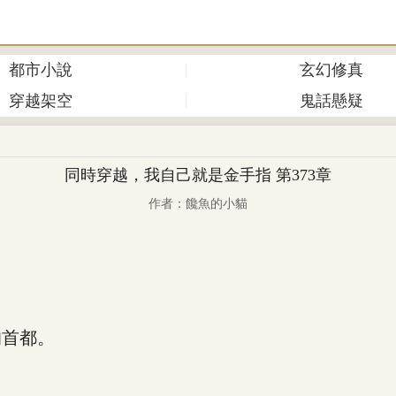
都市小說
玄幻修真
穿越架空
鬼話懸疑
同時穿越，我自己就是金手指 第373章
作者：饞魚的小貓
首都。