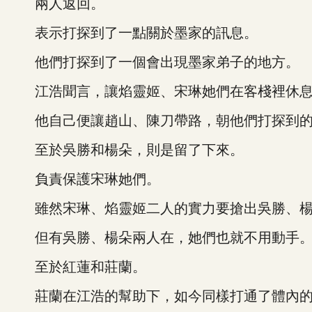
兩人返回。
表示打探到了一點關於墨家的訊息。
他們打探到了一個會出現墨家弟子的地方。
江浩聞言，讓焰靈姬、宋琳她們在客棧裡休
他自己便讓趙山、陳刀帶路，朝他們打探到的
至於吳勝和楊朵，則是留了下來。
負責保護宋琳她們。
雖然宋琳、焰靈姬二人的實力要搶出吳勝、楊
但有吳勝、楊朵兩人在，她們也就不用動手
至於紅蓮和莊蘭。
莊蘭在江浩的幫助下，如今同樣打通了體內的