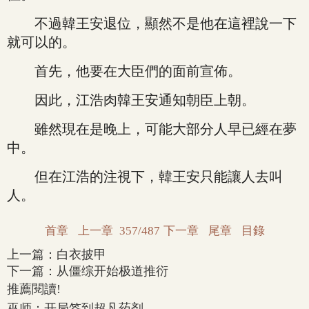
不過韓王安退位，顯然不是他在這裡說一下
就可以的。
首先，他要在大臣們的面前宣佈。
因此，江浩肉韓王安通知朝臣上朝。
雖然現在是晚上，可能大部分人早已經在夢
中。
但在江浩的注視下，韓王安只能讓人去叫
人。
首章
上一章
357/487
下一章
尾章
目錄
上一篇：
白衣披甲
下一篇：
从僵综开始极道推衍
推薦閱讀!
巫师：开局签到超凡药剂