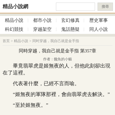
精品小說網
搜尋
精品小說
都市小說
玄幻修真
歷史軍事
科幻競技
穿越架空
鬼話懸疑
同人小說
首页
>
精品小說
>
同时穿越，我自己就是金手指
同時穿越，我自己就是金手指 第357章
作者：饞魚的小貓
畢竟翡翠虎是姬無夜的人，但他此刻卻出現
在了這裡。
代表著什麼，已經不言而喻。
“姬無夜的軍隊那裡，會由翡翠虎去解決。”
“至於姬無夜。”