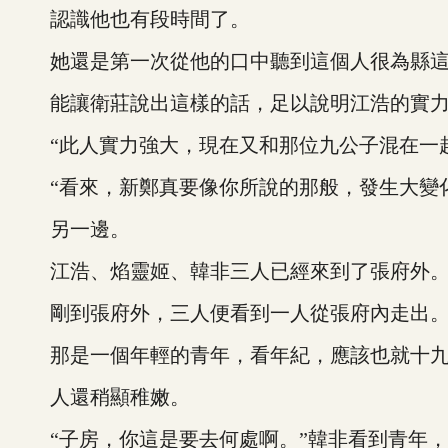
認識他也有段時間了。
她還是第一次從他的口中聽到這個人很為縣這
能讓衛莊說出這樣的話，足以說明江浩的實力
“此人實力強大，現在又和那位九公子混在一起
“看來，新鄭真要像你所說的那般，發生大變化
另一邊。
江浩、焰靈姬、韓非三人已經來到了張府外
剛到張府外，三人便看到一人從張府內走出
那是一個年輕的青年，看年紀，應該也就十九
人還稍顯稚嫩。
“子房，你這是要去何處啊。”韓非看到青年，