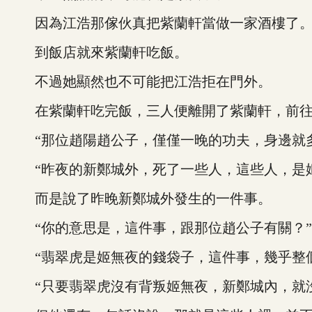
因為江浩那傢伙真把紫蘭軒當做一家酒樓了
到飯店就來紫蘭軒吃飯。
不過她顯然也不可能把江浩拒在門外。
在紫蘭軒吃完飯，三人便離開了紫蘭軒，前往
“那位趙陽趙公子，僅僅一晚的功夫，身邊就多
“昨夜的新鄭城外，死了一些人，這些人，是姬
而是說了昨晚新鄭城外發生的一件事。
“你的意思是，這件事，跟那位趙公子有關？”
“翡翠虎是姬無夜的錢袋子，這件事，幾乎整個
“只要翡翠虎沒有背叛姬無夜，新鄭城內，就沒