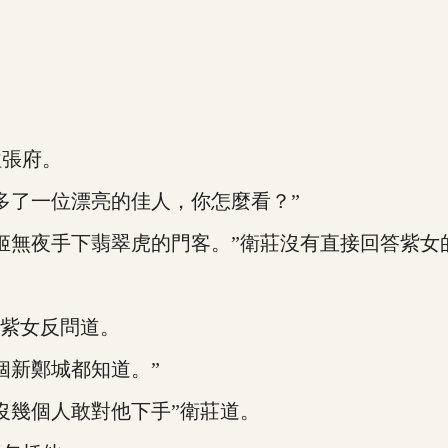
。
張府。
了一位漂亮的佳人，你怎麼看？”
無夜手下翡翠虎的門客。”衛莊沒有直接回答紫女
紫女反問道。
新鄭城都知道。”
幾個人敢對他下手”衛莊道。