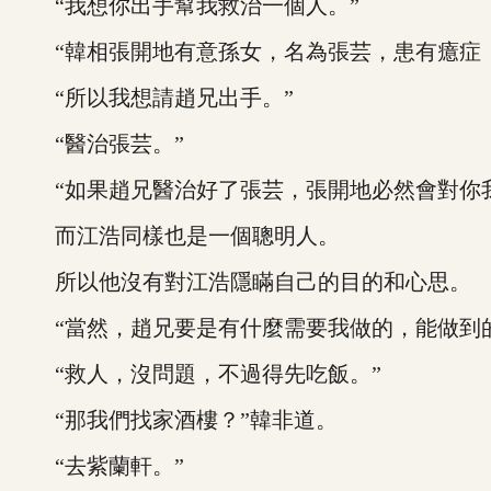
“我想你出手幫我救治一個人。”
“韓相張開地有意孫女，名為張芸，患有癔症，
“所以我想請趙兄出手。”
“醫治張芸。”
“如果趙兄醫治好了張芸，張開地必然會對你我
而江浩同樣也是一個聰明人。
所以他沒有對江浩隱瞞自己的目的和心思。
“當然，趙兄要是有什麼需要我做的，能做到的
“救人，沒問題，不過得先吃飯。”
“那我們找家酒樓？”韓非道。
“去紫蘭軒。”