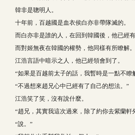
韓非是聰明人。
十年前，百越國是血衣侯白亦非帶隊滅的。
而白亦非是誰的人，在回到韓國後，他已經有
而對姬無夜在韓國的權勢，他同樣有所瞭解
江浩言語中暗示之人，他已經領會到了。
“如果是百越前太子的話，我暫時是一點不瞭解
“不過想來趙兄心中已經有了自己的想法。”
江浩笑了笑，沒有說什麼。
“趙兄，其實我這次過來，除了約你去紫蘭軒外
“說。”