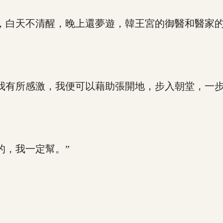
白天不清醒，晚上還夢遊，韓王宮的御醫和醫家的
有所感激，我便可以藉助張開地，步入朝堂，一步
，我一定幫。”