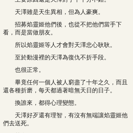
天澤雖是天生異相，但為人豪爽。
招募焰靈姬他們後，也從不把他們當手下
看，而是當做朋友。
所以焰靈姬等人才會對天澤忠心耿耿。
至於動漫裡的天澤為復仇不折手段。
也很正常。
畢竟任何一個人被人窮盡了十年之久，而且
還各種折磨，每天都過著暗無天日的日子。
換誰來，都得心理變態。
天澤好歹還有理智，有沒有無端讓焰靈姬他
們去送死。