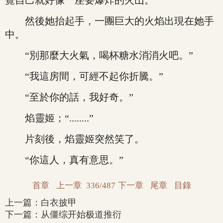
覺自己就好像一座要爆炸的火山。
然後她抬起手，一團巨大的火焰出現在她手
中。
“別那麼大火氣，喝杯糖水消消火吧。”
“我這房間，可經不起你折騰。”
“至於你的話，我好奇。”
焰靈姬；“........”
片刻後，焰靈姬突然笑了。
“你這人，真有意思。”
首章
上一章
336/487
下一章
尾章
目錄
上一篇：
白衣披甲
下一篇：
从僵综开始极道推衍