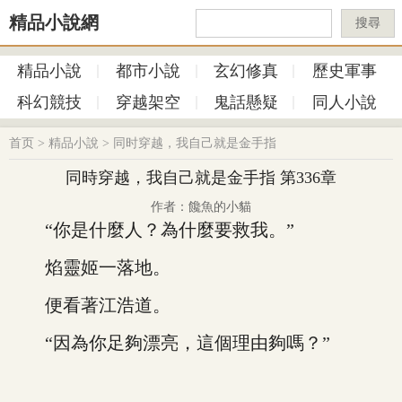
精品小說網
搜尋
精品小說
都市小說
玄幻修真
歷史軍事
科幻競技
穿越架空
鬼話懸疑
同人小說
首页
>
精品小說
>
同时穿越，我自己就是金手指
同時穿越，我自己就是金手指 第336章
作者：饞魚的小貓
“你是什麼人？為什麼要救我。”
焰靈姬一落地。
便看著江浩道。
“因為你足夠漂亮，這個理由夠嗎？”