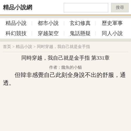
精品小說網
搜尋
精品小說
都市小說
玄幻修真
歷史軍事
科幻競技
穿越架空
鬼話懸疑
同人小說
首页
>
精品小說
>
同时穿越，我自己就是金手指
同時穿越，我自己就是金手指 第331章
作者：饞魚的小貓
但韓非感覺自己此刻全身說不出的舒服，通
透。