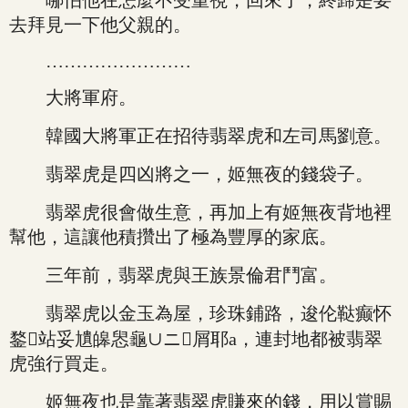
哪怕他在怎麼不受重視，回來了，終歸是要
去拜見一下他父親的。
……………………
大將軍府。
韓國大將軍正在招待翡翠虎和左司馬劉意。
翡翠虎是四凶將之一，姬無夜的錢袋子。
翡翠虎很會做生意，再加上有姬無夜背地裡
幫他，這讓他積攢出了極為豐厚的家底。
三年前，翡翠虎與王族景倫君鬥富。
翡翠虎以金玉為屋，珍珠鋪路，逡伦鞑癫怀
鍪站妥尵皞惥龜∪ニ屑耶a，連封地都被翡翠
虎強行買走。
姬無夜也是靠著翡翠虎賺來的錢，用以賞賜