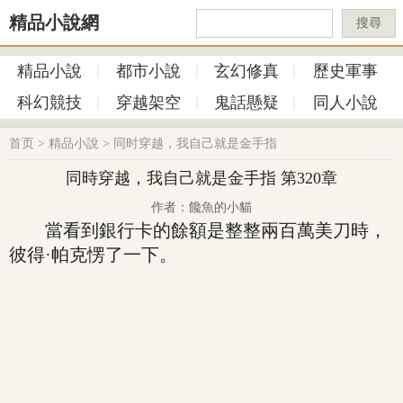
精品小說網
搜尋
精品小說
都市小說
玄幻修真
歷史軍事
科幻競技
穿越架空
鬼話懸疑
同人小說
首页
>
精品小說
>
同时穿越，我自己就是金手指
同時穿越，我自己就是金手指 第320章
作者：饞魚的小貓
當看到銀行卡的餘額是整整兩百萬美刀時，
彼得·帕克愣了一下。