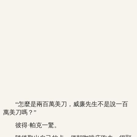
“怎麼是兩百萬美刀，威廉先生不是說一百
萬美刀嗎？”
彼得·帕克一驚。