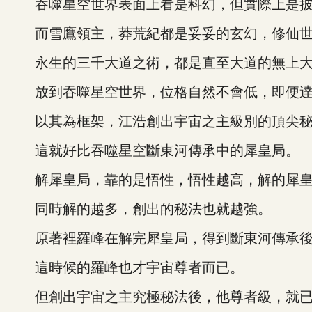
吞噬星空世界表面上看是科幻，但實際上是披著
而雪鷹領主，莽荒紀都是妥妥的玄幻，修仙世
永生的三千大道之術，都是直至大道的無上大
放到吞噬星空世界，位格自然不會低，即便達不
以其為框架，江浩創出宇宙之主級別的頂尖秘
這就好比吞噬星空斷東河傳承中的犀皇局。
解犀皇局，靠的是悟性，悟性越高，解的犀皇
同時解的越多，創出的秘法也就越強。
原著裡羅峰在解完犀皇局，得到斷東河傳承後
這時候的羅峰也才宇宙尊者而已。
但創出宇宙之主究極秘法後，他尊者級，就已