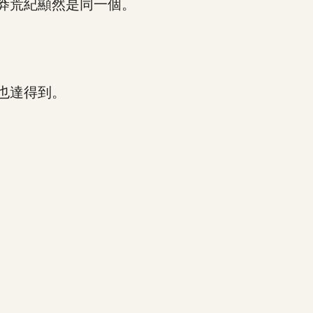
莽荒紀顯然是同一個。
也達得到。