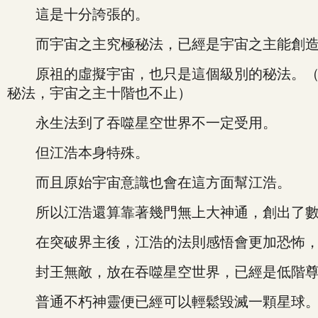
這是十分誇張的。
而宇宙之主究極秘法，已經是宇宙之主能創造
原祖的虛擬宇宙，也只是這個級別的秘法。（P
秘法，宇宙之主十階也不止）
永生法到了吞噬星空世界不一定受用。
但江浩本身特殊。
而且原始宇宙意識也會在這方面幫江浩。
所以江浩還算靠著幾門無上大神通，創出了數
在突破界主後，江浩的法則感悟會更加恐怖，
封王無敵，放在吞噬星空世界，已經是低階尊
普通不朽神靈便已經可以輕鬆毀滅一顆星球