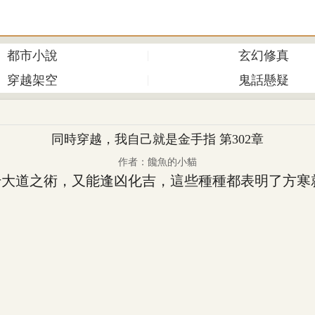
都市小說
玄幻修真
穿越架空
鬼話懸疑
同時穿越，我自己就是金手指 第302章
作者：饞魚的小貓
道之術，又能逢凶化吉，這些種種都表明了方寒