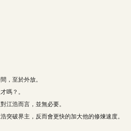
間，至於外放。
才嗎？。
對江浩而言，並無必要。
浩突破界主，反而會更快的加大他的修煉速度。
。