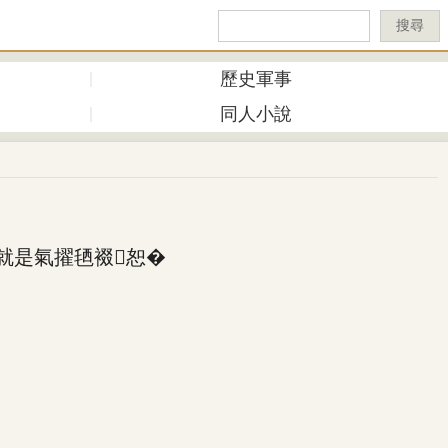
搜尋
歷史軍事
同人小說
就是氣擢毢裰恕�