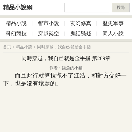
精品小說網
搜尋
精品小說
都市小說
玄幻修真
歷史軍事
科幻競技
穿越架空
鬼話懸疑
同人小說
首页
>
精品小說
>
同时穿越，我自己就是金手指
同時穿越，我自己就是金手指 第289章
作者：饞魚的小貓
而且此行就算拉攏不了江浩，和對方交好一
下，也是沒有壞處的。