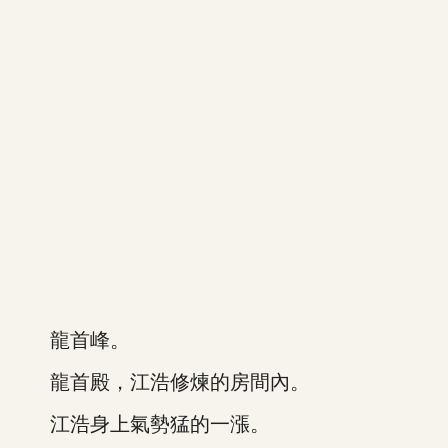
龍首峰。
龍首殿，江浩修煉的房間內。
江浩身上氣勢猛的一漲。