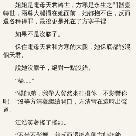
姐姐是電母天君轉世，方寒是永生之門器靈
轉世，兩尊大腿擺在她面前，她都抱不住，反而
還各種得罪，最後更是死在了方寒手裡。
如果不是沒腦子。
保住電母天君和方寒的大腿，她保底都能混
個天君。
說她沒腦子，絕對一點沒錯。
“楊.....”
“楊師弟，我帶人貿然來打擾你，不影響你
吧。”沒等方清薇繼續開口，方清雪在這時出聲
道。
江浩笑著搖了搖頭。
“不僅不影響，我反而還挺高興方師姐能