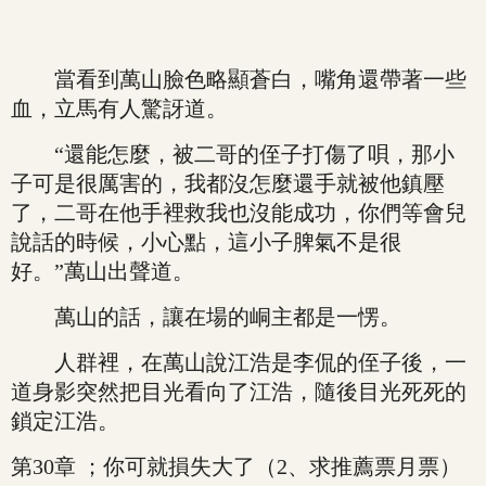
當看到萬山臉色略顯蒼白，嘴角還帶著一些
血，立馬有人驚訝道。
“還能怎麼，被二哥的侄子打傷了唄，那小
子可是很厲害的，我都沒怎麼還手就被他鎮壓
了，二哥在他手裡救我也沒能成功，你們等會兒
說話的時候，小心點，這小子脾氣不是很
好。”萬山出聲道。
萬山的話，讓在場的峒主都是一愣。
人群裡，在萬山說江浩是李侃的侄子後，一
道身影突然把目光看向了江浩，隨後目光死死的
鎖定江浩。
第30章 ；你可就損失大了（2、求推薦票月票）