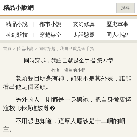
精品小說網
搜尋
精品小說
都市小說
玄幻修真
歷史軍事
科幻競技
穿越架空
鬼話懸疑
同人小說
首页
>
精品小說
>
同时穿越，我自己就是金手指
同時穿越，我自己就是金手指 第27章
作者：饞魚的小貓
老頭雙目明亮有神，如果不是其外表，誰能
看出他是個老頭。
另外的人，則都是一身黑袍，把自身徽衷谄
渲校床磺逭嫒荨�
不用想也知道，這幫人應該是十二峒的峒
主。