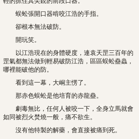
輕的抓住其尖銳的前段口器。
蜈蚣張開口器啃咬江浩的手指。
卻根本無法破防。
開玩笑。
以江浩現在的身體硬度，連袁天罡三百年的
罡氣都無法做到輕易破防江浩，區區蜈蚣蠱蟲，
哪裡能破他的防。
看到這一幕，大峒主愣了。
那赤色蜈蚣是他培育的赤龍蠱。
劇毒無比，任何人被咬一下，全身立馬就會
如同被烈火焚燒一般，痛不欲生。
沒有他特製的解藥，會直接被痛到死。