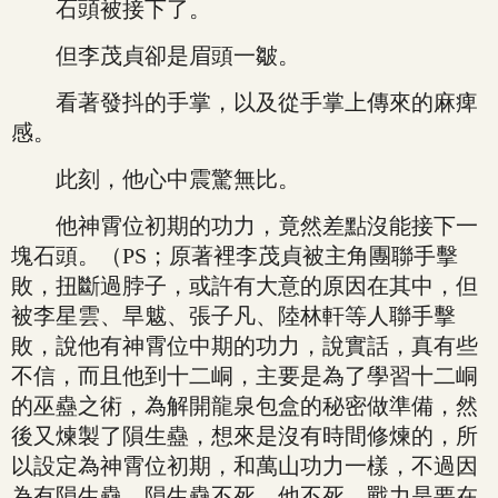
石頭被接下了。
但李茂貞卻是眉頭一皺。
看著發抖的手掌，以及從手掌上傳來的麻痺
感。
此刻，他心中震驚無比。
他神霄位初期的功力，竟然差點沒能接下一
塊石頭。（PS；原著裡李茂貞被主角團聯手擊
敗，扭斷過脖子，或許有大意的原因在其中，但
被李星雲、旱魃、張子凡、陸林軒等人聯手擊
敗，說他有神霄位中期的功力，說實話，真有些
不信，而且他到十二峒，主要是為了學習十二峒
的巫蠱之術，為解開龍泉包盒的秘密做準備，然
後又煉製了隕生蠱，想來是沒有時間修煉的，所
以設定為神霄位初期，和萬山功力一樣，不過因
為有隕生蠱，隕生蠱不死，他不死，戰力是要在