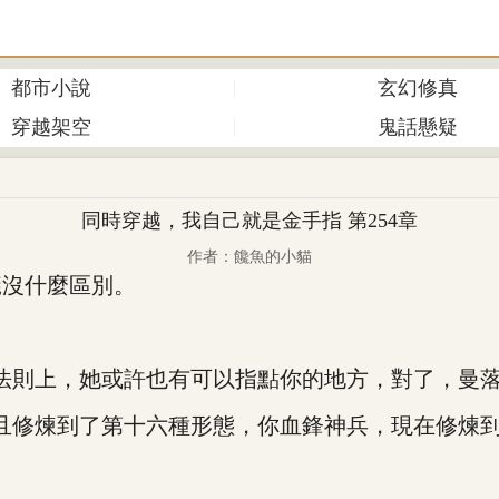
都市小說
玄幻修真
穿越架空
鬼話懸疑
同時穿越，我自己就是金手指 第254章
作者：饞魚的小貓
沒什麼區別。
。
則上，她或許也有可以指點你的地方，對了，曼落
修煉到了第十六種形態，你血鋒神兵，現在修煉到