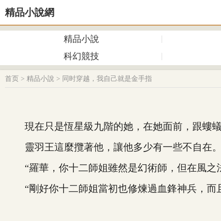
精品小說網
精品小說
科幻競技
首页
>
精品小說
>
同时穿越，我自己就是金手指
現在只是恆星級九階的她，在她面前，跟螻蟻
靈羽王這麼攬著他，讓他多少有一些不自在
“羅華，你十二師姐雖然是幻術師，但在風之法
“剛好你十二師姐當初也修煉過血鋒神兵，而且