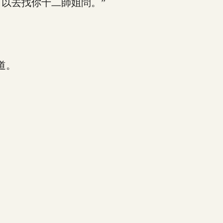
以去找你十二師姐問。”
道。