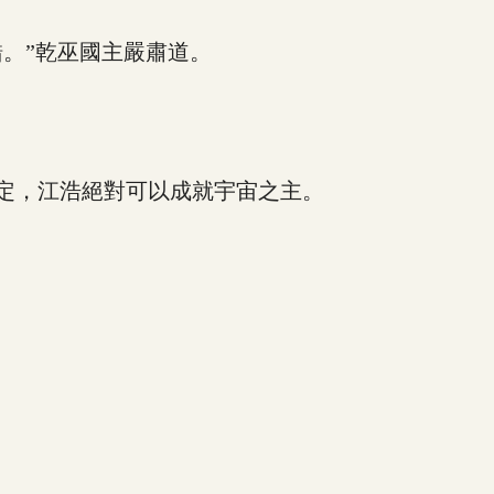
。”乾巫國主嚴肅道。
定，江浩絕對可以成就宇宙之主。