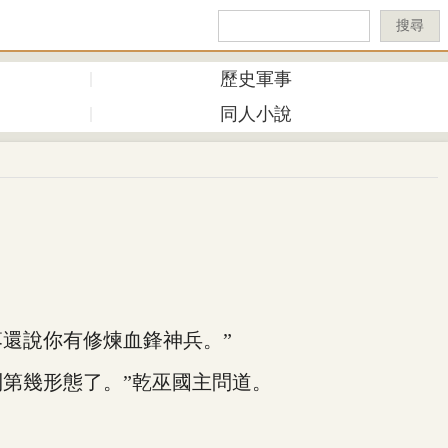
搜尋
歷史軍事
同人小說
還說你有修煉血鋒神兵。”
第幾形態了。”乾巫國主問道。