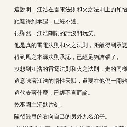
這說明，江浩在雷電法則和火之法則上的領悟
距離得到承認，已經不遠。
很顯然，江浩剛剛的話沒開玩笑。
他是真的雷電法則和火之法則，距離得到承認
得到風之本源法則承認，已經足夠誇張了。
沒想到江浩的雷電法則和火之法則，走的同樣如
這意味著江浩的悟性天賦，還要在他們一開始
這代表著什麼，已經不言而諭。
乾巫國主沉默片刻。
隨後嚴肅的看向自己的另外九名弟子。