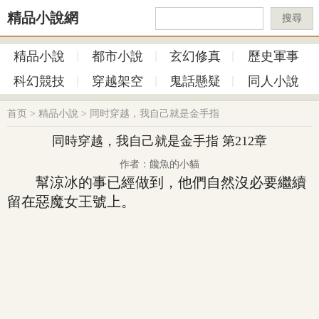
精品小說網
搜尋
精品小說
都市小說
玄幻修真
歷史軍事
科幻競技
穿越架空
鬼話懸疑
同人小說
首页
>
精品小說
>
同时穿越，我自己就是金手指
同時穿越，我自己就是金手指 第212章
作者：饞魚的小貓
幫涼冰的事已經做到，他們自然沒必要繼續
留在惡魔女王號上。