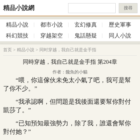
精品小說網
搜尋
精品小說
都市小說
玄幻修真
歷史軍事
科幻競技
穿越架空
鬼話懸疑
同人小說
首页
>
精品小說
>
同时穿越，我自己就是金手指
同時穿越，我自己就是金手指 第204章
作者：饞魚的小貓
“喂，你這傢伙未免太小氣了吧，我可是幫
了你不少。”
“我承認啊，但問題是我後面還要幫你對付
凱莎了。”
“已知預知最強勢力，除了我，誰還會幫你
對付她？”