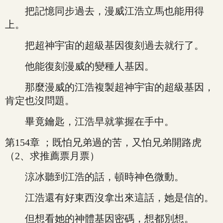
把記憶同步過去，漫威江浩立馬也能用得
上。
把超神宇宙的超級基因復刻過去就行了。
他能復刻漫威的變種人基因。
那麼漫威的江浩複製超神宇宙的超級基因，
肯定也沒問題。
畢竟鑰匙，江浩早就掌握在手中。
第154章 ；既怕兄弟過的苦，又怕兄弟開路虎
（2、求推薦票月票）
涼冰聽到江浩的話，頓時神色微動。
江浩還有好東西沒拿出來這話，她是信的。
但想看她的神體基因密碼，想都別想。