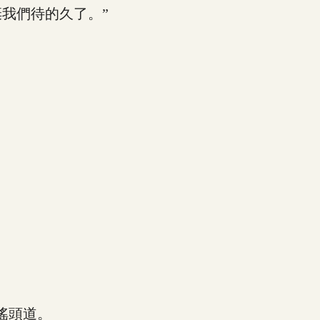
我們待的久了。”
搖頭道。