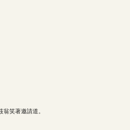
筱翁笑著邀請道。