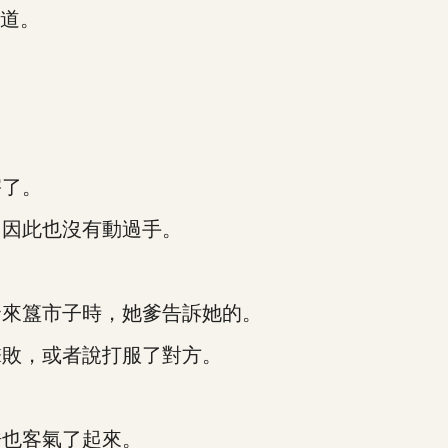
道。
了。
因此也沒有動過手。
來簋市子時，她爹告訴她的。
敗，或者說打服了對方。
也客氣了起來。