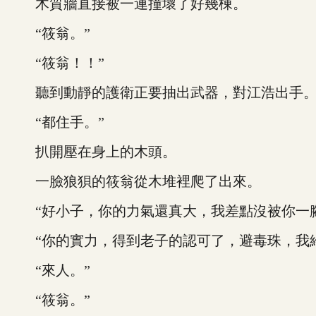
木質牆直接被一連撞壞了好幾棟。
“筱翁。”
“筱翁！！”
聽到動靜的護衛正要抽出武器，對江浩出手
“都住手。”
扒開壓在身上的木頭。
一臉狼狽的筱翁從木堆裡爬了出來。
“好小子，你的力氣還真大，我差點沒被你一腳
“你的實力，得到老子的認可了，避毒珠，我給
“來人。”
“筱翁。”