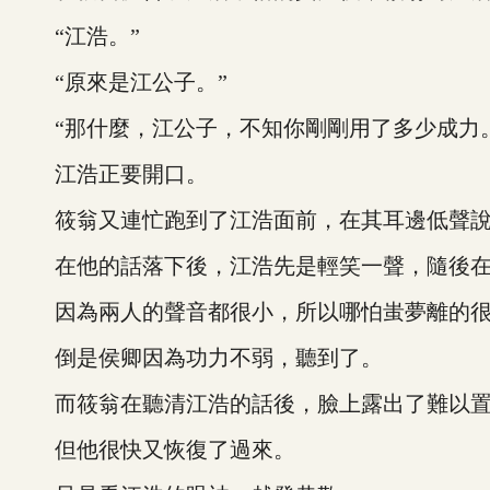
“江浩。”
“原來是江公子。”
“那什麼，江公子，不知你剛剛用了多少成力。
江浩正要開口。
筱翁又連忙跑到了江浩面前，在其耳邊低聲說
在他的話落下後，江浩先是輕笑一聲，隨後在
因為兩人的聲音都很小，所以哪怕蚩夢離的很
倒是侯卿因為功力不弱，聽到了。
而筱翁在聽清江浩的話後，臉上露出了難以置
但他很快又恢復了過來。