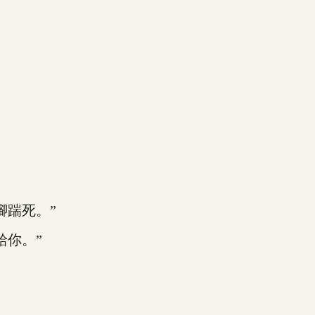
。
踹死。”
你。”