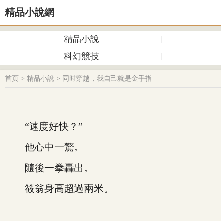
精品小說網
精品小說
科幻競技
首页
>
精品小說
>
同时穿越，我自己就是金手指
“速度好快？”
他心中一驚。
隨後一拳轟出。
筱翁身高超過兩米。