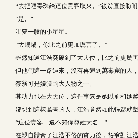
“去把避毒珠給這位貴客取來。”筱翁直接吩咐
“是。”
蚩夢一臉的小星星。
“大鍋鍋，你比之前更加厲害了。”
雖然知道江浩突破到了大天位，比之前更厲害
但他們這一路過來，沒有再遇到萬毒窟的人，
筱翁可是嬈疆的大人物之一。
其功力也在大天位，這件事還是她以前和她爹
沒想到這樣厲害的人，江浩竟然如此輕鬆就擊
“這位貴客，還不知你尊姓大名。”
在親自體會了江浩不俗的實力後，筱翁對江浩