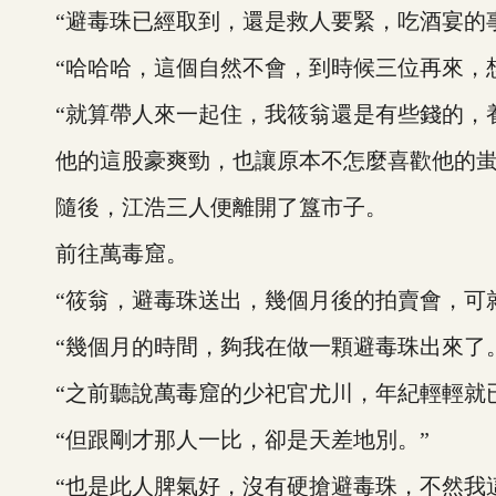
“避毒珠已經取到，還是救人要緊，吃酒宴的事
“哈哈哈，這個自然不會，到時候三位再來，想
“就算帶人來一起住，我筱翁還是有些錢的，養
他的這股豪爽勁，也讓原本不怎麼喜歡他的蚩
隨後，江浩三人便離開了簋市子。
前往萬毒窟。
“筱翁，避毒珠送出，幾個月後的拍賣會，可就
“幾個月的時間，夠我在做一顆避毒珠出來了。
“之前聽說萬毒窟的少祀官尤川，年紀輕輕就已
“但跟剛才那人一比，卻是天差地別。”
“也是此人脾氣好，沒有硬搶避毒珠，不然我這