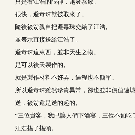
只是看江浩的眼神，越發恭敬。
很快，避毒珠就被取來了。
隨後筱翁親自把避毒珠交給了江浩。
並表示直接送給江浩了。
避毒珠這東西，並非天生之物。
是可以後天製作的。
就是製作材料不好弄，過程也不簡單。
所以避毒珠雖然珍貴異常，卻也並非價值連
送，筱翁還是送的起的。
“三位貴客，我已讓人備下酒宴，三位不如吃了
江浩搖了搖頭。