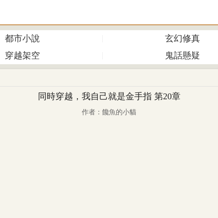
都市小說
玄幻修真
穿越架空
鬼話懸疑
同時穿越，我自己就是金手指 第20章
作者：饞魚的小貓