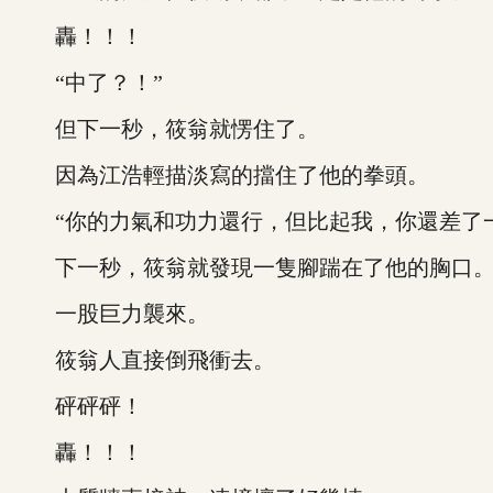
轟！！！
“中了？！”
但下一秒，筱翁就愣住了。
因為江浩輕描淡寫的擋住了他的拳頭。
“你的力氣和功力還行，但比起我，你還差了一
下一秒，筱翁就發現一隻腳踹在了他的胸口
一股巨力襲來。
筱翁人直接倒飛衝去。
砰砰砰！
轟！！！