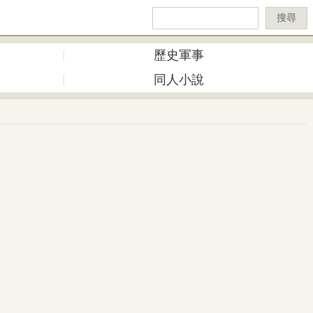
搜尋
歷史軍事
同人小說