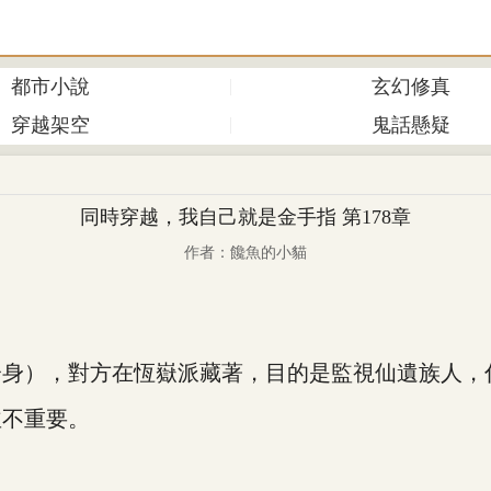
都市小說
玄幻修真
穿越架空
鬼話懸疑
同時穿越，我自己就是金手指 第178章
作者：饞魚的小貓
），對方在恆嶽派藏著，目的是監視仙遺族人，
不重要。