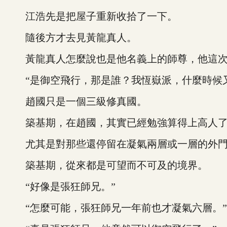
江浩先是把屋子重新收拾了一下。
隨後方才去見黃龍真人。
黃龍真人怎麼說也是他名義上的師尊，他這次
“是御空飛行，那是誰？我恆嶽派，什麼時候又
趙國只是一個三級修真國。
築基期，在趙國，其實已經勉強算得上高人
尤其是對那些還停留在凝氣兩層或一層的外門
築基期，從來都是可望而不可及的境界。
“好像是張狂師兄。”
“怎麼可能，張狂師兄一年前也才凝氣六層。”