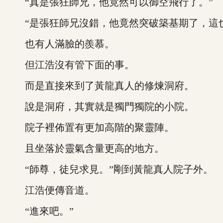
“真是張狂師兄，他竟然可以御空飛行了。”
“是張狂師兄沒錯，他竟然突破築基期了，這也
也有人滿臉的羨慕。
但江浩沒有管下面的事。
而是直接來到了黃龍真人的修煉洞府。
說是洞府，其實就是獨門獨院的小院。
院子裡佈置有更加高階的聚靈陣。
且坐落於靈氣含量更高的地方。
“師尊，徒兒求見。”剛到黃龍真人院子外。
江浩便傳音道。
“進來吧。”