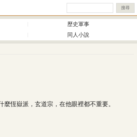
搜尋
歷史軍事
同人小說
什麼恆嶽派，玄道宗，在他眼裡都不重要。