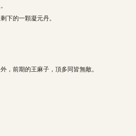
後。
剩下的一顆凝元丹。
外，前期的王麻子，頂多同皆無敵。