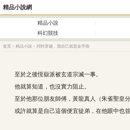
精品小說網
精品小說
科幻競技
首页
>
精品小說
>
同时穿越，我自己就是金手指
至於之後恆嶽派被玄道宗滅一事。
他就算知道，也沒實力阻止。
至於他那位朋友師傅，黃龍真人（朱雀聖皇分身
或許就算是自己這個便宜徒弟，在他眼中也並