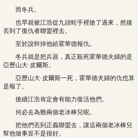
而冬兵。
也早就被江浩從九頭蛇手裡搶了過來，然後
丟到了復仇者聯盟裡去。
至於說幹掉他給霍華德報仇。
冬兵就是把兵器，真正殺死霍華德夫婦的是
亞歷山大·皮爾斯。
亞歷山大·皮爾斯一死，霍華德夫婦的仇也算
是報了。
後續江浩肯定會有能力復活他們。
何必去為難兩個老冰棒兒呢。
把他們丟到正義聯盟去，讓這兩個老冰棒兒
幫他做事豈不是很好。