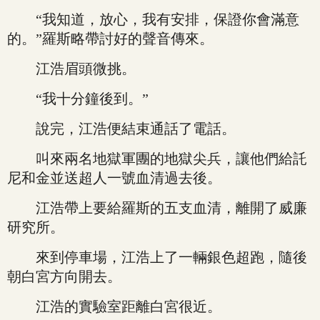
“我知道，放心，我有安排，保證你會滿意
的。”羅斯略帶討好的聲音傳來。
江浩眉頭微挑。
“我十分鐘後到。”
說完，江浩便結束通話了電話。
叫來兩名地獄軍團的地獄尖兵，讓他們給託
尼和金並送超人一號血清過去後。
江浩帶上要給羅斯的五支血清，離開了威廉
研究所。
來到停車場，江浩上了一輛銀色超跑，隨後
朝白宮方向開去。
江浩的實驗室距離白宮很近。