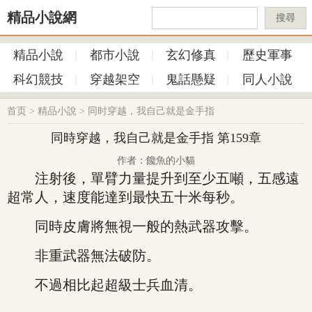
精品小說網
搜尋
精品小說
都市小說
玄幻修真
歷史軍事
科幻競技
穿越架空
鬼話懸疑
同人小說
首页
>
精品小說
>
同时穿越，我自己就是金手指
同時穿越，我自己就是金手指 第159章
作者：饞魚的小貓
注射後，單臂力量提升到至少五噸，五感遠
超常人，速度能達到最快五十米每秒。
同時皮膚將無視一般的熱武器攻擊。
非重武器無法破防。
不過相比起超級士兵血清。