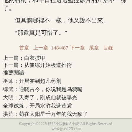
他的柑橘，和平日裡透過監控影片的江浩不一樣
了。
但具體哪裡不一樣，他又說不出來。
“那還真是可惜了。”
首章
上一章
148/487
下一章
尾章
目錄
上一篇：
白衣披甲
下一篇：
从僵综开始极道推衍
推薦閱讀!
巫师：开局签到超凡药剂
综武：通晓古今，你说我是乌鸦嘴
大明：夭寿了，刚成仙就被曝光
全球试炼，开局水浒我选黄裳
洪荒：苟在太阳星千万年的我无敌了
Copyright©2025 精品小說|極品小說 All Rights Reserved.
www.jpxs123.com