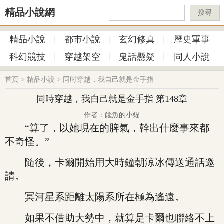
精品小說網
搜尋
精品小說
都市小說
玄幻修真
歷史軍事
科幻競技
穿越架空
鬼話懸疑
同人小說
首页
>
精品小說
>
同时穿越，我自己就是金手指
同時穿越，我自己就是金手指 第148章
作者：饞魚的小貓
“算了，以她現在的脾氣，幹出什麼事來都
不奇怪。”
隨後，卡爾開始用大時鐘朝涼冰傳送通話邀
請。
冥河星系距離太陽系所在極為遙遠。
如果不借助大勢中，就算是卡爾也聯絡不上