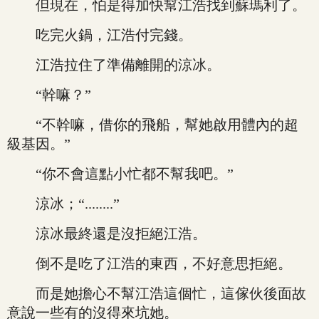
但現在，怕是得加快幫江浩找到蘇瑪利了。
吃完火鍋，江浩付完錢。
江浩拉住了準備離開的涼冰。
“幹嘛？”
“不幹嘛，借你的飛船，幫她啟用體內的超
級基因。”
“你不會這點小忙都不幫我吧。”
涼冰；“........”
涼冰最終還是沒拒絕江浩。
倒不是吃了江浩的東西，不好意思拒絕。
而是她擔心不幫江浩這個忙，這傢伙後面故
意說一些有的沒得來坑她。