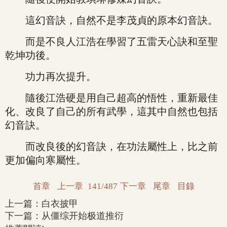
這幻音訣，自然不是李茂貞的原本幻音訣。
而是不良人江浩在學習了五雷天心訣和至聖
乾坤功後。
功力再次提升。
隨後江浩硬是用自己超高的悟性，重新最佳
化、改良了自己的所有武學，這其中自然也包括
幻音訣。
而改良後的幻音訣，在功法屬性上，比之前
更加偏向寒屬性。
首章
上一章
141/487
下一章
尾章
目錄
上一篇：
白衣披甲
下一篇：
从僵综开始极道推衍