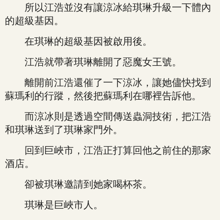
所以江浩並沒有讓涼冰給琪琳升級一下體內
的超級基因。
在琪琳的超級基因被啟用後。
江浩就帶著琪琳離開了惡魔女王號。
離開前江浩還催了一下涼冰，讓她儘快找到
蘇瑪利的行蹤，然後把蘇瑪利在哪裡告訴他。
而涼冰則是透過空間傳送蟲洞技術，把江浩
和琪琳送到了琪琳家門外。
回到巨峽市，江浩正打算回他之前住的那家
酒店。
卻被琪琳邀請到她家喝杯茶。
琪琳是巨峽市人。