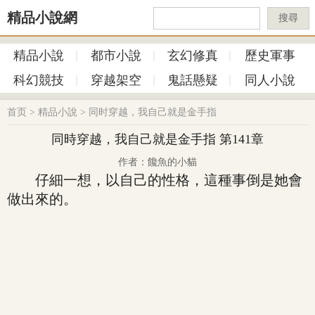
精品小說網
搜尋
精品小說
都市小說
玄幻修真
歷史軍事
科幻競技
穿越架空
鬼話懸疑
同人小說
首页
>
精品小說
>
同时穿越，我自己就是金手指
同時穿越，我自己就是金手指 第141章
作者：饞魚的小貓
仔細一想，以自己的性格，這種事倒是她會
做出來的。