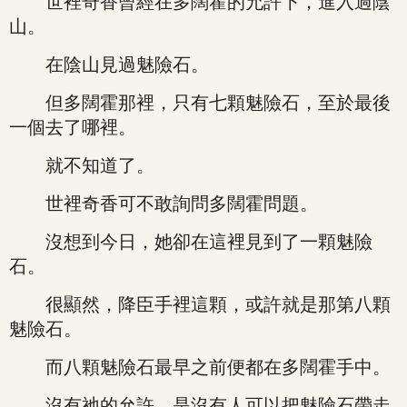
世裡奇香曾經在多闊霍的允許下，進入過陰
山。
在陰山見過魅險石。
但多闊霍那裡，只有七顆魅險石，至於最後
一個去了哪裡。
就不知道了。
世裡奇香可不敢詢問多闊霍問題。
沒想到今日，她卻在這裡見到了一顆魅險
石。
很顯然，降臣手裡這顆，或許就是那第八顆
魅險石。
而八顆魅險石最早之前便都在多闊霍手中。
沒有祂的允許，是沒有人可以把魅險石帶走