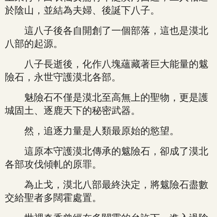
於陰山，並結為夫婦、後誕下八子。
這八子後各自開創了一個部落，這也是漠北
八部的起源。
八子長逝後，化作八塊蘊藏著巨大能量的魃
險石，永世守護漠北各部。
魅險石不僅是漠北至高無上的聖物，更是護
城固土、逐鹿天下的秘密武器。
然，追逐力量是人類最原始的慾望。
這原本守護漠北傳承的魃險石，卻成了漠北
各部攻伐傾軋的原罪。
為止戈，漠北八部最終決定，將魃險石盡數
交給聖者多闊霍處置。