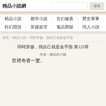
精品小說網
搜尋
精品小說
都市小說
玄幻修真
歷史軍事
科幻競技
穿越架空
鬼話懸疑
同人小說
首页
>
精品小說
>
同时穿越，我自己就是金手指
同時穿越，我自己就是金手指 第125章
作者：饞魚的小貓
世裡奇香一驚。