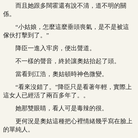
而且她跟多闊霍還有說不清，道不明的關
係。
“小姑娘，怎麼這麼垂頭喪氣，是不是被這
傢伙打擊到了。”
降臣一進入牢房，便出聲道。
不一樣的聲音，終於讓奧姑抬起了頭。
當看到江浩，奧姑頓時神色微變。
“看來沒錯了。”降臣只是看著年輕，實際上
這女人已經活了兩百多年了。。
她那雙眼睛，看人可是毒辣的很。
更何況是奧姑這種把心裡情緒幾乎寫在臉上
的單純人。