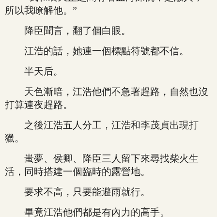
所以我瞭解他。”
降臣聞言，翻了個白眼。
江浩的話，她連一個標點符號都不信。
半天后。
天色漸暗，江浩他們不急著趕路，自然也沒
打算連夜趕路。
之後江浩五人分工，江浩和李茂貞出現打
獵。
蚩夢、侯卿、降臣三人留下來尋找柴火生
活，同時搭建一個臨時的露營地。
要求不高，只要能避雨就行。
畢竟江浩他們都是有內力的高手。