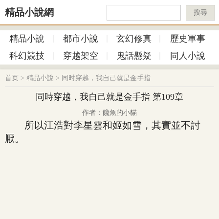
精品小說網
搜尋
精品小說
都市小說
玄幻修真
歷史軍事
科幻競技
穿越架空
鬼話懸疑
同人小說
首页
>
精品小說
>
同时穿越，我自己就是金手指
同時穿越，我自己就是金手指 第109章
作者：饞魚的小貓
所以江浩對李星雲和姬如雪，其實並不討
厭。