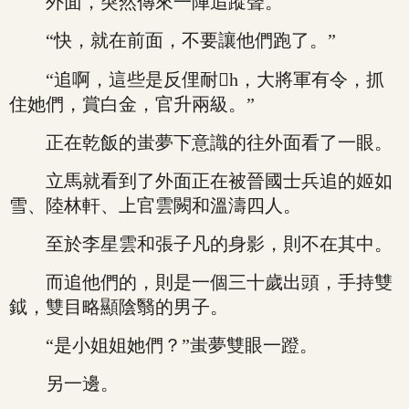
外面，突然傳來一陣追蹤聲。
“快，就在前面，不要讓他們跑了。”
“追啊，這些是反俚耐h，大將軍有令，抓
住她們，賞白金，官升兩級。”
正在乾飯的蚩夢下意識的往外面看了一眼。
立馬就看到了外面正在被晉國士兵追的姬如
雪、陸林軒、上官雲闕和溫濤四人。
至於李星雲和張子凡的身影，則不在其中。
而追他們的，則是一個三十歲出頭，手持雙
鉞，雙目略顯陰翳的男子。
“是小姐姐她們？”蚩夢雙眼一蹬。
另一邊。