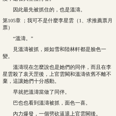
因此最先被抓住的，也是溫濤。
第105章 ；我可不是什麼李星雲（1、求推薦票月
票）
“溫濤。”
見溫濤被抓，姬如雪和陸林軒都是臉色一
變。
溫濤現在怎麼說也是她們的同伴，而且在李
星雲殺了袁天罡後，上官雲闕和溫濤依舊不離不
棄，這讓她們十分感動。
早就把溫濤當做了同伴。
巴也也看到溫濤被抓，面色一喜。
內力爆發，一個劈砍逼退上官雲闕後。