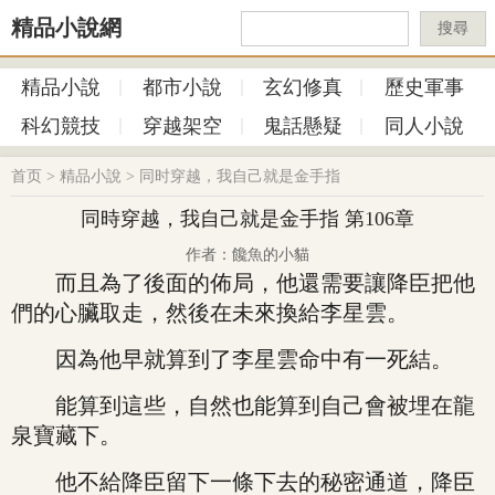
精品小說網
搜尋
精品小說
都市小說
玄幻修真
歷史軍事
科幻競技
穿越架空
鬼話懸疑
同人小說
首页
>
精品小說
>
同时穿越，我自己就是金手指
同時穿越，我自己就是金手指 第106章
作者：饞魚的小貓
而且為了後面的佈局，他還需要讓降臣把他
們的心臟取走，然後在未來換給李星雲。
因為他早就算到了李星雲命中有一死結。
能算到這些，自然也能算到自己會被埋在龍
泉寶藏下。
他不給降臣留下一條下去的秘密通道，降臣