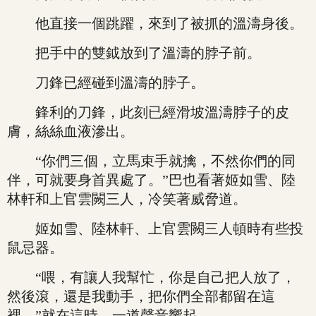
他直接一個跳躍，來到了被抓的溫濤身後。
把手中的雙鉞放到了溫濤的脖子前。
刀鋒已經碰到溫濤的脖子。
鋒利的刀鋒，此刻已經滑坡溫濤脖子的皮
膚，絲絲血液滲出。
“你們三個，立馬束手就擒，不然你們的同
伴，可就要身首異處了。”巴也看著姬如雪、陸
林軒和上官雲闕三人，冷笑著威脅道。
姬如雪、陸林軒、上官雲闕三人頓時有些投
鼠忌器。
“喂，有讓人我幫忙，你是自己把人放了，
然後滾，還是我動手，把你們全部都留在這
裡。”就在這時，一道聲音響起。