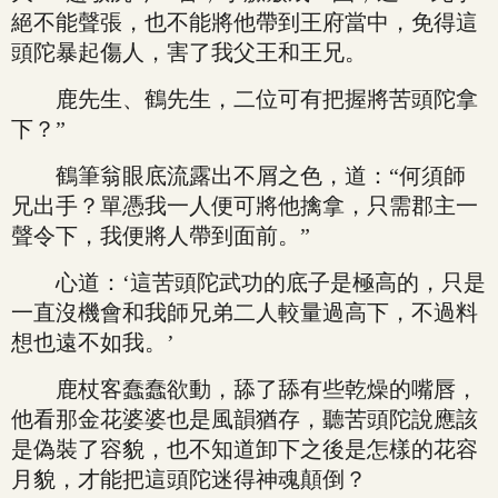
絕不能聲張，也不能將他帶到王府當中，免得這
頭陀暴起傷人，害了我父王和王兄。
鹿先生、鶴先生，二位可有把握將苦頭陀拿
下？”
鶴筆翁眼底流露出不屑之色，道：“何須師
兄出手？單憑我一人便可將他擒拿，只需郡主一
聲令下，我便將人帶到面前。”
心道：‘這苦頭陀武功的底子是極高的，只是
一直沒機會和我師兄弟二人較量過高下，不過料
想也遠不如我。’
鹿杖客蠢蠢欲動，舔了舔有些乾燥的嘴唇，
他看那金花婆婆也是風韻猶存，聽苦頭陀說應該
是偽裝了容貌，也不知道卸下之後是怎樣的花容
月貌，才能把這頭陀迷得神魂顛倒？