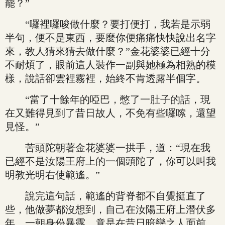
罷？”
“囉裡囉唆做什麼？要打便打，我若是示弱
半句，便不是東西，要麼你便痛痛快快說出名字
來，教人猜來猜去做什麼？”金花婆婆已經十分
不耐煩了，眼前這人裝作一副與她極為相熟的模
樣，說話卻雲裡霧裡，始終不肯透露半個字。
“當了十餘年的啞巴，憋了一肚子的話，現
在又難得見到了昔日故人，不免有些囉嗦，還望
見怪。”
苦頭陀朝著金花婆婆一拱手，道：“現在我
已經不是汝陽王府上的一個頭陀了，你可以叫我
明教光明右使範遙。”
說完這句話，範遙的背脊都不自覺挺直了
些，他做夢都沒想到，自己在汝陽王府上潛伏多
年，一朝身份暴露，竟是在昔日暗戀之人面前，