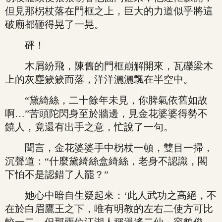
但見那柺杖落在門框之上，巨大的力道似乎將這
破廟都砸得晃了一晃。
砰！
木屑紛飛，陳舊的門框崩解開來，瓦礫梁木
上的灰塵簌簌而落，洋洋灑灑飄在半空中。
“黛綺絲，二十餘年未見，你脾氣依舊如故
啊…”苦頭陀閃身至於牆邊，見金花婆婆得勢不
饒人，竟還有出手之意，忙說了一句。
聞言，金花婆婆手中柺杖一頓，雙目一掃，
沉聲道：“什麼黛綺絲盒綺絲，老身不認識，閣
下怕不是認錯了人罷？”
她心中暗自生疑起來：‘此人武功之高絕，不
在於白眉鷹王之下，唯有明教的左右二使方可比