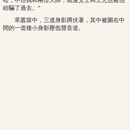
啞，不但我和兩位大師，就連父王和王兄也被他
給騙了過去。”
草叢當中，三道身影蹲伏著，其中被圍在中
間的一道矮小身影壓低聲音道。