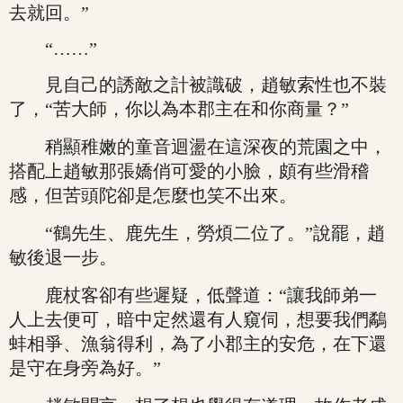
去就回。”
“……”
見自己的誘敵之計被識破，趙敏索性也不裝
了，“苦大師，你以為本郡主在和你商量？”
稍顯稚嫩的童音迴盪在這深夜的荒園之中，
搭配上趙敏那張嬌俏可愛的小臉，頗有些滑稽
感，但苦頭陀卻是怎麼也笑不出來。
“鶴先生、鹿先生，勞煩二位了。”說罷，趙
敏後退一步。
鹿杖客卻有些遲疑，低聲道：“讓我師弟一
人上去便可，暗中定然還有人窺伺，想要我們鷸
蚌相爭、漁翁得利，為了小郡主的安危，在下還
是守在身旁為好。”