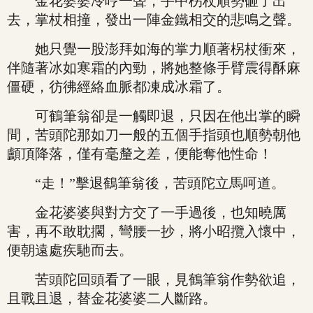
金花婆婆冷哼一聲，手中柺杖順勢砸了出
去，掌杖相撞，發出一陣金鐵相交的悲鳴之聲。
她只覺一股澎拜如海的掌力順著柺杖衝來，
伴隨著冰如寒霜的內勁，將她整條手臂震得酥麻
僵硬，彷彿經絡血脈都凍成冰霜了。
可鶴筆翁卻是一觸即退，只因在他出掌的瞬
間，苦頭陀那如刀一般的五個手指頭也順勢朝他
顱頂降落，僅有毫釐之差，便能奪他性命！
“走！”擊退鶴筆翁後，苦頭陀立馬呵道。
金花婆婆與對方交了一手過後，也知曉厲
害，再不敢耽擱，彎腰一抄，將小昭攬入懷中，
便朝遠處疾馳而去。
苦頭陀回頭看了一眼，見鶴筆翁作勢欲追，
且戰且退，替金花婆婆二人斷路。