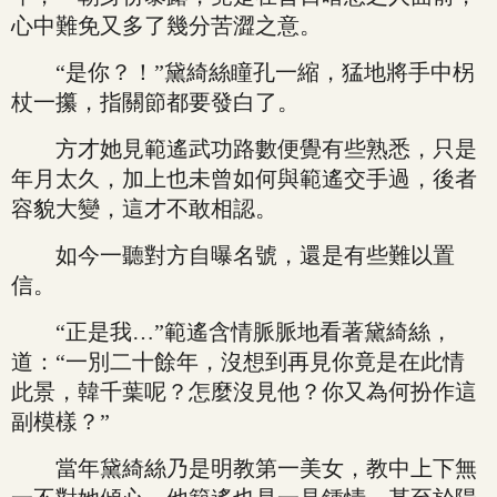
心中難免又多了幾分苦澀之意。
“是你？！”黛綺絲瞳孔一縮，猛地將手中柺
杖一攥，指關節都要發白了。
方才她見範遙武功路數便覺有些熟悉，只是
年月太久，加上也未曾如何與範遙交手過，後者
容貌大變，這才不敢相認。
如今一聽對方自曝名號，還是有些難以置
信。
“正是我…”範遙含情脈脈地看著黛綺絲，
道：“一別二十餘年，沒想到再見你竟是在此情
此景，韓千葉呢？怎麼沒見他？你又為何扮作這
副模樣？”
當年黛綺絲乃是明教第一美女，教中上下無