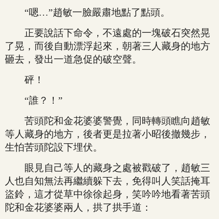
“嗯…”趙敏一臉嚴肅地點了點頭。
正要說話下命令，不遠處的一塊破石突然晃
了晃，而後自動漂浮起來，朝著三人藏身的地方
砸去，發出一道急促的破空聲。
砰！
“誰？！”
苦頭陀和金花婆婆警覺，同時轉頭瞧向趙敏
等人藏身的地方，後者更是拉著小昭後撤幾步，
生怕苦頭陀設下埋伏。
眼見自己等人的藏身之處被戳破了，趙敏三
人也自知無法再繼續躲下去，免得叫人笑話掩耳
盜鈴，這才從草中徐徐起身，笑吟吟地看著苦頭
陀和金花婆婆兩人，拱了拱手道：