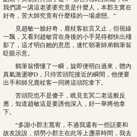
我們講一講這老婆婆究竟是什麼人，本郡主實在
好奇，苦大師究竟有什麼樣的一場虐戀。”
見趙敏一臉好奇，鹿杖客欲言又止，但視線
一飄，又看到趙敏背在身後的小手晃得都快出殘
影了，這才明白她的意思，連忙朝著師弟鶴筆翁
眨眼示意。
鶴筆翁懵懂了一瞬，旋即便明白過來，體內
真氣激盪咿D，只待苦頭陀接近的瞬間，他便要
出手和師兄鹿杖客一同將這頭陀拿下。
苦頭陀也不是傻子，瞧見玄冥二老這般反
應，知道趙敏這是要誘他深入，好一舉將他拿
下。
“多謝小郡主寬宥，不過我還有一些話要和
故友說說，煩勞小郡主在此等上盞茶時間，我去