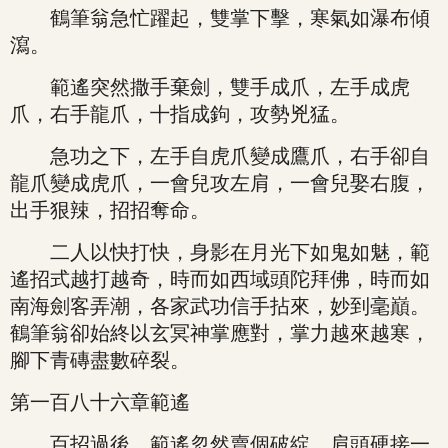
鶴筆翁急忙躍起，雙掌下擊，寒氣如瀑布傾
瀉。
範遙突然撒手棄劍，雙手成爪，左手成虎
爪，右手龍爪，十指成鉤，攻勢兇猛。
急功之下，左手自虎爪變成鷹爪，右手卻自
龍爪變成虎爪，一會兒攻左肩，一會兒娶右腹，
出手狠辣，招招奪命。
二人以快打快，身影在月光下如鬼如魅，範
遙招式越打越奇，時而如西域頭陀拜佛，時而如
南海劍客弄潮，各家武功信手拈來，妙到毫巔。
鶴筆翁卻始終以玄冥神掌應對，掌力越來越寒，
腳下青磚盡數碎裂。
第一百八十六章範遙
百招過後，範遙忽然賣個破綻，肩頭硬接一