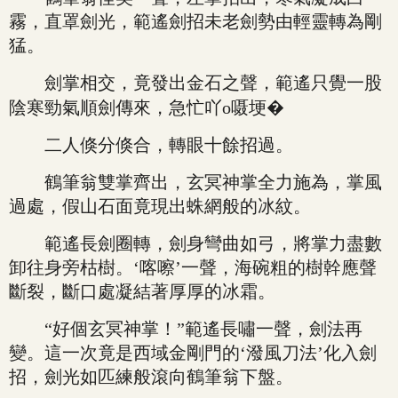
霧，直罩劍光，範遙劍招未老劍勢由輕靈轉為剛
猛。
劍掌相交，竟發出金石之聲，範遙只覺一股
陰寒勁氣順劍傳來，急忙吖ο嗫埂�
二人倏分倏合，轉眼十餘招過。
鶴筆翁雙掌齊出，玄冥神掌全力施為，掌風
過處，假山石面竟現出蛛網般的冰紋。
範遙長劍圈轉，劍身彎曲如弓，將掌力盡數
卸往身旁枯樹。‘喀嚓’一聲，海碗粗的樹幹應聲
斷裂，斷口處凝結著厚厚的冰霜。
“好個玄冥神掌！”範遙長嘯一聲，劍法再
變。這一次竟是西域金剛門的‘潑風刀法’化入劍
招，劍光如匹練般滾向鶴筆翁下盤。