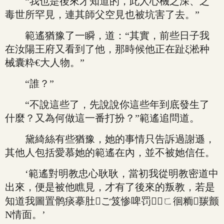
“我也是後來才知道的，此人心機之深、之
毒世所罕見，連其師父空見也被坑害了去。”
範遙猶豫了一瞬，道：“其實，前些日子我
在汝陽王府又看到了他，那時候他正在趾ξ淞种
械囊粋€大人物。”
“誰？”
“不說這些了，先說說你這些年到底發生了
什麼？又為何做這一番打扮？”範遙追問道。
黛綺絲有些猶豫，她的事情只告訴過謝遜，
其他人包括愛慕她的範遙在內，並不被她信任。
‘範遙對明教忠心耿耿，當初我從明教密道中
出來，便是被他瞧見，才有了後來的叛教，若是
知道我圖置鹘痰摹肚ご笈惨啤罚ㄈ徊粫羰颤
N情面。’