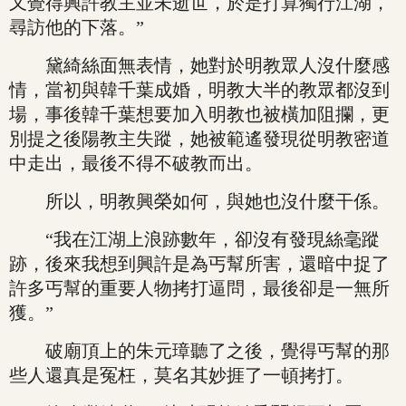
又覺得興許教主並未逝世，於是打算獨行江湖，
尋訪他的下落。”
黛綺絲面無表情，她對於明教眾人沒什麼感
情，當初與韓千葉成婚，明教大半的教眾都沒到
場，事後韓千葉想要加入明教也被橫加阻攔，更
別提之後陽教主失蹤，她被範遙發現從明教密道
中走出，最後不得不破教而出。
所以，明教興榮如何，與她也沒什麼干係。
“我在江湖上浪跡數年，卻沒有發現絲毫蹤
跡，後來我想到興許是為丐幫所害，還暗中捉了
許多丐幫的重要人物拷打逼問，最後卻是一無所
獲。”
破廟頂上的朱元璋聽了之後，覺得丐幫的那
些人還真是冤枉，莫名其妙捱了一頓拷打。