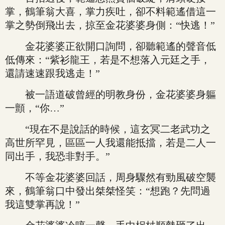
掌，鶴筆翁大喜，掌力疾吐，卻不料範遙借這一
掌之勢倒飛出去，掠至金花婆婆身側：“快逃！”
金花婆婆正欲開口詢問，卻聽範遙的聲音低
低傳來：“紫衫龍王，若是不想落入元廷之手，
還請速速跟我逃走！”
被一語道破曾經的明教身份，金花婆婆身軀
一顫，“你…”
“現在不是說話的時候，這玄冥二老武功之
高世所罕見，區區一人我還能抵擋，若是二人一
同出手，我恐非對手。”
不等金花婆婆回話，周身驟然有勁風破空襲
來，鶴筆翁口中發出桀桀怪笑：“想跑？先問過
我這雙掌再說！”