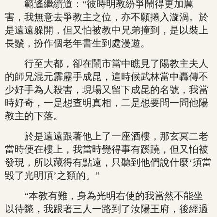
範遙繼續道：“彼時明教紛爭鬧得更加厲
害，我無意去爭教主之位，亦不願捲入漩渦。於
是遠遠躲開，但又怕被教中兄弟撞到，是以裝上
長鬚，扮作個老年書生到處漫遊。
行至大都，卻在鬧市當中瞧見了陽教主夫人
的師兄混元霹靂手成昆，這時候武林當中轟傳不
少好手為人殺害，現場又留下成昆的名號，我當
時好奇，一是想查明真相，二是想要問一問他陽
教主的下落。
於是遠遠跟著他上了一座酒樓，那玄冥二老
當時便在樓上，我當時覺得事有蹊蹺，但又怕被
發現，所以藏得有點遠，只聽到他們說什麼‘須當
毀了光明頂’之類的。”
“本教有難，身為光明右使的我當然不能坐
以待斃，我跟著三人一路到了汝陽王府，後經過