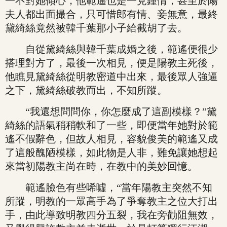
一不對她傾心，他範遙也是一見鍾情，甚至於陽
夫人都出面撮合，只可惜郎有情、妾無意，最終
黛綺絲竟然被韓千葉那小子給截胡了去。
自從黛綺絲與韓千葉成婚之後，範遙便很少
搭理對方了，最後一次相見，便是陽教主死後，
他瞧見黛綺絲從明教密道中出來，最後眾人強逼
之下，黛綺絲破教而出，不知所蹤。
“我還想問問你，你怎麼成了這副模樣？”黛
綺絲的語氣稍稍軟和了一些，即便當年她對於範
遙不假辭色，但故人相見，容貌俊美的範遙又成
了這般醜陋模樣，如此物是人非，難免讓她想起
來當初陽教主尚在時，在教中的美妙回憶。
範遙臉色有些唏噓，“當年陽教主突然不知
所蹤，明教的一眾高手為了爭奪教主之位大打出
手，由此導致明教四分五裂，我在旁勸阻無效，