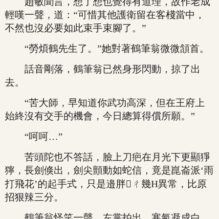
趙敏聞言，想了想也覺得有道理，故作老成
輕嘆一聲，道：“可惜其他護衛留在客棧當中，
不然也沒必要如此束手束腳了。”
“勞煩鶴先生了。”她對著鶴筆翁微微頷首。
話音剛落，鶴筆翁已然身形閃動，掠了出
去。
“苦大師，早知道你武功高深，但在王府上
始終沒有交手的機會，今日總算得償所願。”
“呵呵…”
苦頭陀也不答話，臉上刀疤在月光下更顯猙
獰，長劍倏出，劍尖顫動如蛇信，竟是崑崙派‘雨
打飛花’的起手式，只是邉胖ㄔ幾H異常，比原
招狠辣三分。
鶴筆翁怪笑一聲，左掌拍出，寒氣凝成白