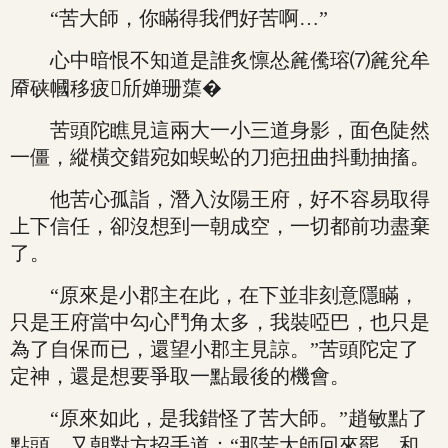
“苦大師，你瞞得我們好苦啊…”
心中暗恨不知道是誰炙懔怂麄儯瑢⑺麄兊牟
厣硖幗移疲斦婵珊蕖�
苦頭陀瞧見這兩大一小三道身影，面色陡然
一僵，縱橫交錯宛如蜈蚣的刀疤扭曲抖動抽搐。
他苦心孤詣，潛入汝陽王府，好不容易取得
上下信任，卻沒想到一朝成空，一切都前功盡棄
了。
“原來是小郡主在此，在下並非刻意隱瞞，
只是王府當中勾心鬥角太多，我裝啞巴，也只是
為了自保而已，還望小郡主見諒。”苦頭陀定了
定神，還是想要爭取一點最後的機會。
“原來如此，是我錯怪了苦大師。”趙敏點了
點頭，又朝對方招手道：“那苦大師回來罷，和