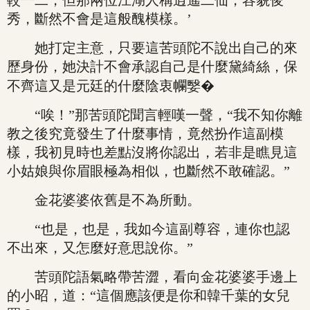
較一二，但那兩位江湖人稱逍遙二仙，容貌俊
秀，斷然不會是這般醜模樣。’
她打定主意，只要這苦頭陀不說出自己的來
歷身份，她決計不會承認自己是什麼黛綺絲，保
不齊這又是元廷的什麼陰衷幱嫛�
“唉！”那苦頭陀聞言輕嘆一聲，“我不知你離
教之後究竟發生了什麼事情，竟然扮作這副模
樣，我初見時也差點沒將你認出，若非是瞧見這
小姑娘與你眉眼極為相似，也斷然不敢確認。”
金花婆婆依舊是不為所動。
“也是，也是，我如今這副尊容，連你也認
不出來，又怎麼好意思說你。”
苦頭陀語氣略帶苦澀，看向金花婆婆手邊上
的小昭，道：“這個應該便是你和韓千葉的女兒