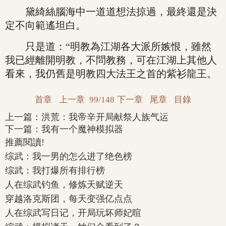
黛綺絲腦海中一道道想法掠過，最終還是決
定不向範遙坦白。
只是道：“明教為江湖各大派所嫉恨，雖然
我已經離開明教，不問教務，可在江湖上其他人
看來，我仍舊是明教四大法王之首的紫衫龍王。
首章
上一章
99/148
下一章
尾章
目錄
上一篇：
洪荒：我帝辛开局献祭人族气运
下一篇：
我有一个魔神模拟器
推薦閱讀!
综武：我一男的怎么进了绝色榜
综武：我打爆所有排行榜
人在综武钓鱼，修炼天赋逆天
穿越洛克斯团，每天变强亿点点
人在综武写日记，开局玩坏师妃暄