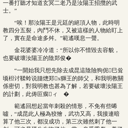
一番打聽才知道玄冥二老乃是汝陽王招攬的武
士。”
“唉！那汝陽王是元廷的絕頂人物，此時明
教四分五裂，內鬥不休，又被這樣的人物給盯上
了，實在是命途多舛。”範遙嘆息一聲。
金花婆婆冷冷道：“所以你不惜毀去容貌，
也要破壞汝陽王的陰郑俊�
“一開始我只想先除去成昆這陰險狗伲巳耸
顷柦讨鞣蛉说膸熜郑x獅王的師父，和我明教關
係密切，對我明教也甚為了解，若要破壞汝陽王
的計劃，此俦叵瘸ィ �
範遙回想起當年刺殺的情形，不免有些唏
噓，“成昆此人極為狡獪，武功又高，我接連暗
算了他三次，都沒成功，第三次雖然刺了他一