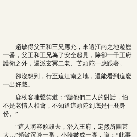
趙敏得父王和王兄應允，來這江南之地遊歷
一番，父王和王兄為了安全起見，除卻一干王府
護衛之外，還派玄冥二老、苦頭陀一應跟著。
卻沒想到，行至這江南之地，還能看到這麼
一出好戲。
鹿杖客嗤聲笑道：“聽他們二人的對話，怕
不是老情人相會，不知道這頭陀到底是什麼身
份。”
“這人將容貌毀去，潛入王府，定然所圖甚
大…”趙敏沉吟一番，小臉皺成一團，道：“此事