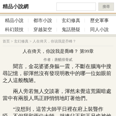
精品小說網
搜尋
精品小說
都市小說
玄幻修真
歷史軍事
科幻競技
穿越架空
鬼話懸疑
同人小說
首页
>
玄幻修真
>
人在倚天，你说我是乔峰？
人在倚天，你說我是喬峰？ 第99章
作者：唐醋排骨貳
聞言，金花婆婆身軀一震，不斷在腦海中搜
尋記憶，卻渾然沒有發現明教中的哪一位如眼前
之人這般醜陋。
兩人旁若無人交談著，渾然未覺這荒園暗處
當中有兩股人馬正靜悄悄地盯著他們。
“沒想到，這苦大師平日裡在府上裝聾作