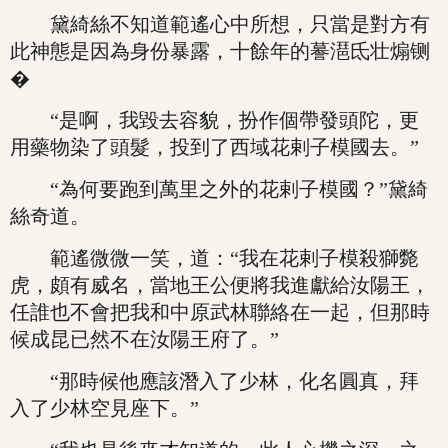
黛綺絲不知道範遙心中所想，只當是對方有
此神態是因為身份暴露，十餘年的謩潖氐壮煽铡
�
“是啊，我毀去容貌，扮作個帶發頭陀，更
用藥物染了頭髮，投到了西域花剌子模國去。”
“為何要跑到萬里之外的花剌子模國？”黛綺
絲奇道。
範遙微微一笑，道：“我在花剌子模殺獅斃
虎，頗有威名，當地王公便將我進獻給汝陽王，
任誰也不會把我和中原武林聯絡在一起，但那時
候成昆已然不在汝陽王府了。”
“那時候他應該潛入了少林，化名圓真，拜
入了少林空見座下。”