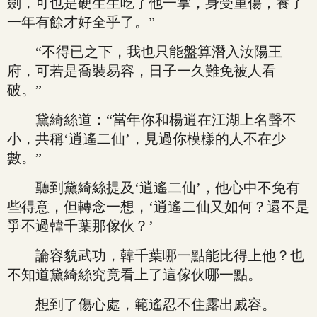
劍，可也是硬生生吃了他一掌，身受重傷，養了
一年有餘才好全乎了。”
“不得已之下，我也只能盤算潛入汝陽王
府，可若是喬裝易容，日子一久難免被人看
破。”
黛綺絲道：“當年你和楊逍在江湖上名聲不
小，共稱‘逍遙二仙’，見過你模樣的人不在少
數。”
聽到黛綺絲提及‘逍遙二仙’，他心中不免有
些得意，但轉念一想，‘逍遙二仙又如何？還不是
爭不過韓千葉那傢伙？’
論容貌武功，韓千葉哪一點能比得上他？也
不知道黛綺絲究竟看上了這傢伙哪一點。
想到了傷心處，範遙忍不住露出戚容。