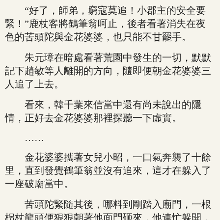
“好了，師弟，窮寇莫追！小郡主的安全要
緊！”鹿杖客將鶴筆翁呵止，後者看著消失在夜
色的苦頭陀與金花婆婆，也只能不甘罷手。
朱元璋在暗處看著荒園中發生的一切，默默
記下趙敏等人離開的方向，隨即便朝金花婆婆三
人追了上去。
看來，韓千葉來信當中還有尚未說出的隱
情，正好去金花婆婆那裡探聽一下虛實。
……
金花婆婆攜著女兒小昭，一口氣奔襲了十餘
里，直到發覺鶴筆翁並沒有追來，這才在躲入了
一座破廟當中。
苦頭陀緊隨其後，哪料到剛踏入廟門，一根
柺杖龍頭便狠狠朝著他面門砸來，他連忙躲開，