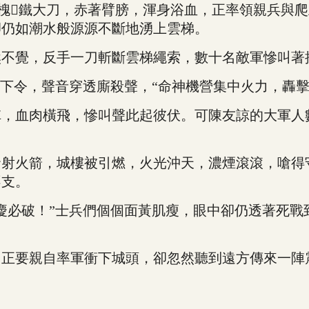
槐鐵大刀，赤著臂膀，渾身浴血，正率領親兵與爬
卻仍如潮水般源源不斷地湧上雲梯。
覺，反手一刀斬斷雲梯繩索，數十名敵軍慘叫著
下令，聲音穿透廝殺聲，“命神機營集中火力，轟擊
血肉橫飛，慘叫聲此起彼伏。可陳友諒的大軍人
火箭，城樓被引燃，火光沖天，濃煙滾滾，嗆得
不支。
必破！”士兵們個個面黃肌瘦，眼中卻仍透著死戰
要親自率軍衝下城頭，卻忽然聽到遠方傳來一陣