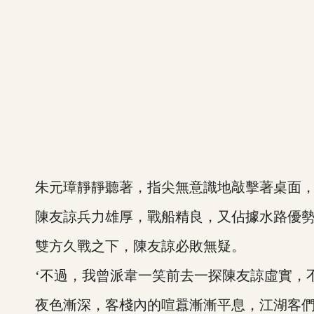
朱元璋靜靜聽著，指尖無意識地敲擊著桌面，
陳友諒兵力雄厚，戰船精良，又佔據水路優勢，
雙方久戰之下，陳友諒必敗無疑。
‘不過，我曾派韋一笑前去一探陳友諒虛實，不
夜色漸深，客棧內的喧囂漸漸平息，江湖客們