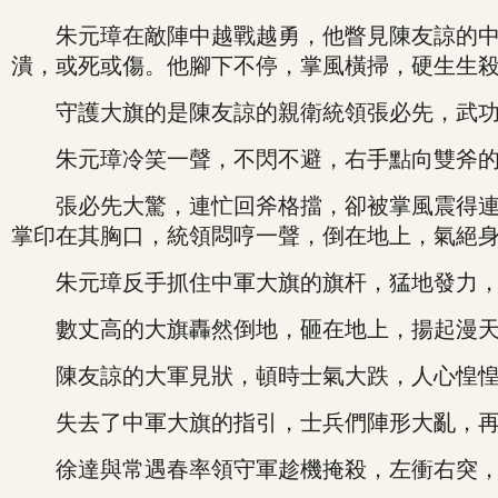
朱元璋在敵陣中越戰越勇，他瞥見陳友諒的中軍
潰，或死或傷。他腳下不停，掌風橫掃，硬生生
守護大旗的是陳友諒的親衛統領張必先，武功不
朱元璋冷笑一聲，不閃不避，右手點向雙斧的縫
張必先大驚，連忙回斧格擋，卻被掌風震得連連
掌印在其胸口，統領悶哼一聲，倒在地上，氣絕
朱元璋反手抓住中軍大旗的旗杆，猛地發力，
數丈高的大旗轟然倒地，砸在地上，揚起漫天
陳友諒的大軍見狀，頓時士氣大跌，人心惶
失去了中軍大旗的指引，士兵們陣形大亂，再
徐達與常遇春率領守軍趁機掩殺，左衝右突，