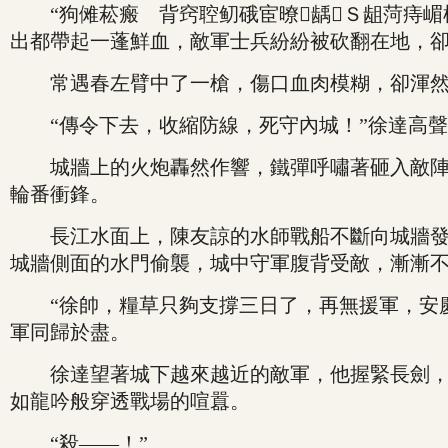
“狗傩菘瘢 背窍聜鱽硪宦暸龋Ｓ龃菏痔嵋
出都帶起一蓬鮮血，敵軍士兵紛紛被砍翻在地，
常遇春左臂中了一槍，傷口血肉模糊，卻渾然不
“傳令下去，收縮防線，死守內城！”徐達高聲
城牆上的火炮轟然作響，鐵彈呼嘯著砸入敵陣，
輪番衝鋒。
長江水面上，陳友諒的水師戰船不斷向城牆發射
城牆側面的水門偷襲，城中守軍腹背受敵，漸漸
“徐帥，糧草只夠支撐三日了，再無援軍，安慶
軍同歸於盡。
徐達望著城下越來越近的敵軍，他握緊長劍，正
如龍吟般穿透戰場的喧囂。
“殺——！”