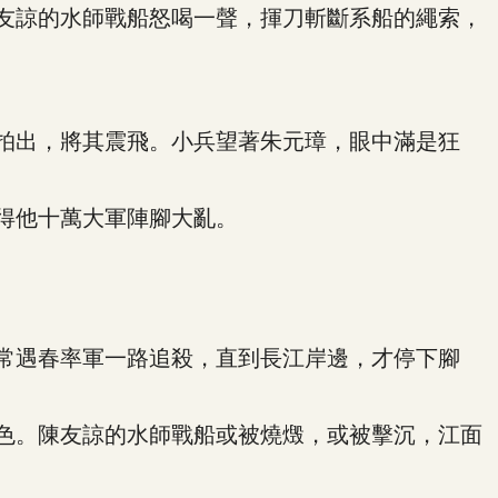
友諒的水師戰船怒喝一聲，揮刀斬斷系船的繩索，
拍出，將其震飛。小兵望著朱元璋，眼中滿是狂
得他十萬大軍陣腳大亂。
常遇春率軍一路追殺，直到長江岸邊，才停下腳
色。陳友諒的水師戰船或被燒燬，或被擊沉，江面