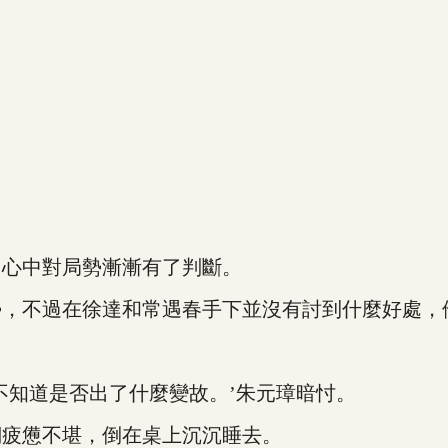
心中對局勢漸漸有了判斷。
不過在徐達和常遇春手下並沒有討到什麼好處，
知道是否出了什麼變故。’朱元璋暗忖。
疲憊不堪，倒在桌上沉沉睡去。