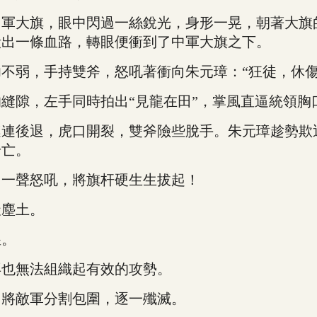
大旗，眼中閃過一絲銳光，身形一晃，朝著大旗
殺出一條血路，轉眼便衝到了中軍大旗之下。
弱，手持雙斧，怒吼著衝向朱元璋：“狂徒，休傷
隙，左手同時拍出“見龍在田”，掌風直逼統領胸
後退，虎口開裂，雙斧險些脫手。朱元璋趁勢欺
身亡。
一聲怒吼，將旗杆硬生生拔起！
塵土。
惶。
也無法組織起有效的攻勢。
將敵軍分割包圍，逐一殲滅。