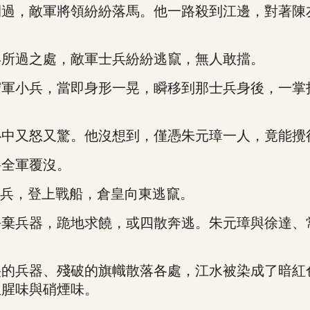
，敵軍將領紛紛落馬。他一路殺到江邊，對著陳
所過之處，敵軍士兵紛紛逃竄，無人敢擋。
小兵，當即身形一晃，瞬移到那士兵身後，一掌
又怒又驚。他沒想到，僅憑朱元璋一人，竟能攪
全軍覆沒。
兵，登上戰船，倉皇向東逃竄。
兵器，跪地求饒，或四散奔逃。朱元璋與徐達、
兵器、殘破的旗幟散落各處，江水被染成了暗紅
血腥味與硝煙味。