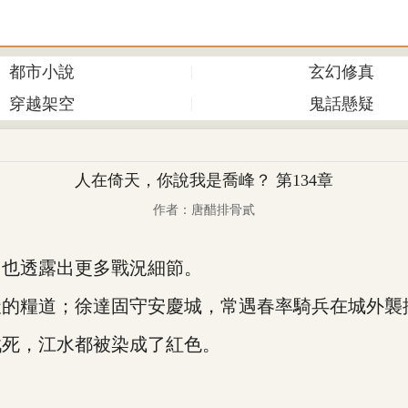
都市小說
玄幻修真
穿越架空
鬼話懸疑
人在倚天，你說我是喬峰？ 第134章
作者：唐醋排骨貳
也透露出更多戰況細節。
糧道；徐達固守安慶城，常遇春率騎兵在城外襲
死，江水都被染成了紅色。