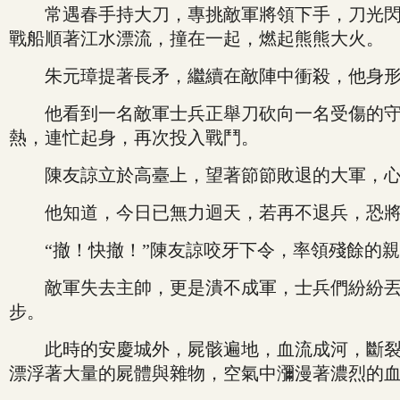
常遇春手持大刀，專挑敵軍將領下手，刀光閃過
戰船順著江水漂流，撞在一起，燃起熊熊大火。
朱元璋提著長矛，繼續在敵陣中衝殺，他身形
他看到一名敵軍士兵正舉刀砍向一名受傷的守軍
熱，連忙起身，再次投入戰鬥。
陳友諒立於高臺上，望著節節敗退的大軍，心中
他知道，今日已無力迴天，若再不退兵，恐將
“撤！快撤！”陳友諒咬牙下令，率領殘餘的親
敵軍失去主帥，更是潰不成軍，士兵們紛紛丟棄
步。
此時的安慶城外，屍骸遍地，血流成河，斷裂的
漂浮著大量的屍體與雜物，空氣中瀰漫著濃烈的