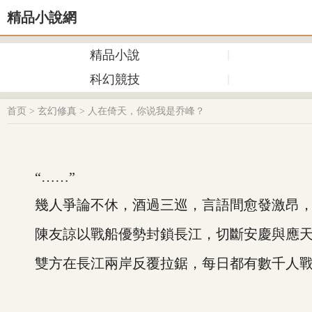
精品小說網
精品小說
科幻競技
首页
>
玄幻修真
>
人在倚天，你说我是乔峰？
“……”
幾人爭論不休，酒過三巡，言語間愈發激昂，
陳友諒以戰船優勢封鎖長江，切斷安慶與應天的
雙方在長江兩岸反覆拉鋸，每日都有數千人戰