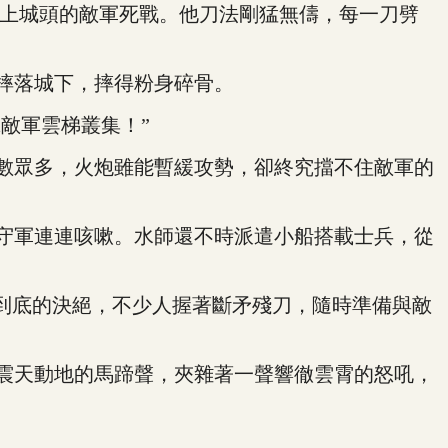
上城頭的敵軍死戰。他刀法剛猛無儔，每一刀劈
摔落城下，摔得粉身碎骨。
敵軍雲梯叢集！”
數眾多，火炮雖能暫緩攻勢，卻終究擋不住敵軍的
守軍連連咳嗽。水師還不時派遣小船搭載士兵，從
到底的決絕，不少人握著斷矛殘刀，隨時準備與敵
震天動地的馬蹄聲，夾雜著一聲響徹雲霄的怒吼，