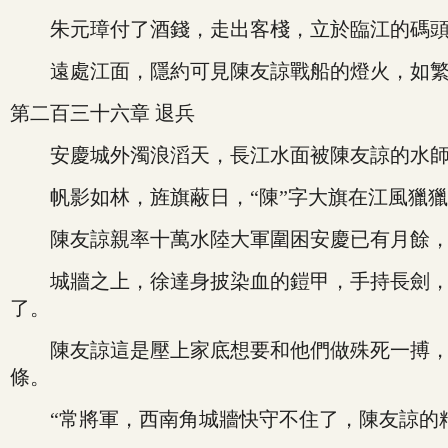
朱元璋付了酒錢，走出客棧，立於臨江的碼頭
遠處江面，隱約可見陳友諒戰船的燈火，如繁星
第二百三十六章 退兵
安慶城外濁浪滔天，長江水面被陳友諒的水師
帆影如林，旌旗蔽日，“陳”字大旗在江風獵獵作
陳友諒親率十萬水陸大軍圍困安慶已有月餘，水
城牆之上，徐達身披染血的鎧甲，手持長劍，目
了。
陳友諒這是壓上家底想要和他們做殊死一搏，明
條。
“常將軍，西南角城牆快守不住了，陳友諒的精