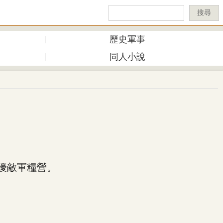
搜尋
歷史軍事
同人小說
擾敵軍糧營。