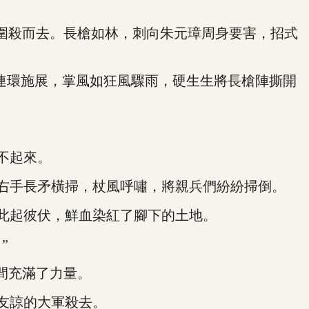
圍殺而去。長槍如林，刺向朱元璋周身要害，招式
連環施展，掌風如狂風驟雨，硬生生將長槍陣撕開
不起來。
右手長矛橫掃，杖風呼嘯，將親兵們紛紛掃倒。
此起彼伏，鮮血染紅了腳下的土地。
”
間充滿了力量。
友諒的大軍殺去。