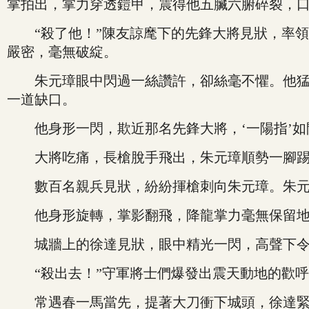
掌拍出，掌力穿透鎧甲，震得他五臟六腑碎裂，
“殺了他！”陳友諒麾下的先鋒大將見狀，率領
嚴密，毫無破綻。
朱元璋眼中閃過一絲讚許，卻絲毫不懼。他猛地
一道缺口。
他身形一閃，欺近那名先鋒大將，‘一陽指’如閃
大將吃痛，長槍脫手飛出，朱元璋順勢一腳踢
數百名親兵見狀，紛紛揮槍刺向朱元璋。朱元璋
他身形旋轉，掌影翻飛，降龍掌力毫無保留地爆
城牆上的徐達見狀，眼中精光一閃，高聲下令：
“殺出去！”守軍將士們爆發出震天動地的歡呼
常遇春一馬當先，提著大刀衝下城頭，徐達緊隨