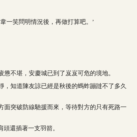
韋一笑問明情況後，再做打算吧。’
疲憊不堪，安慶城已到了岌岌可危的境地。
靜，知道陳友諒已經是秋後的螞蚱蹦躂不了多久
方面突破防線馳援而來，等待對方的只有死路一
肩頭還插著一支羽箭。