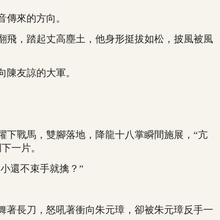
音傳來的方向。
翻飛，踏起丈高塵土，他身形挺拔如松，披風被風
向陳友諒的大軍。
下戰馬，雙腳落地，降龍十八掌瞬間施展，“亢
倒下一片。
小還不束手就擒？”
舞著長刀，怒吼著衝向朱元璋，卻被朱元璋反手一