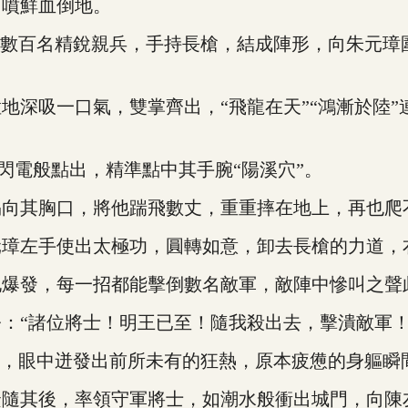
口噴鮮血倒地。
數百名精銳親兵，手持長槍，結成陣形，向朱元璋
深吸一口氣，雙掌齊出，“飛龍在天”“鴻漸於陸”
電般點出，精準點中其手腕“陽溪穴”。
向其胸口，將他踹飛數丈，重重摔在地上，再也爬
左手使出太極功，圓轉如意，卸去長槍的力道，
發，每一招都能擊倒數名敵軍，敵陣中慘叫之聲
“諸位將士！明王已至！隨我殺出去，擊潰敵軍！
，眼中迸發出前所未有的狂熱，原本疲憊的身軀瞬
其後，率領守軍將士，如潮水般衝出城門，向陳