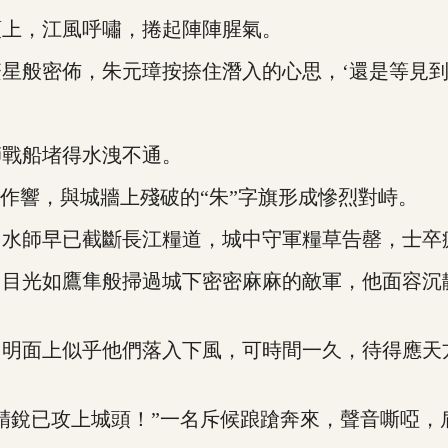
上，江風呼嘯，捲起陣陣腥氣。
般密佈，朱元璋按捺住潛入的心思，‘還是等見到
戰船堵得水洩不通。
響，與城牆上殘破的“朱”字旗形成慘烈對峙。
師早已截斷長江糧道，城中守軍糧草告罄，士卒
光如鷹隼般掃過城下密密麻麻的敵軍，他面容沉
面上似乎他們落入下風，可時間一久，待得應天
銳已攻上城頭！”一名斥候踉蹌奔來，聲音嘶啞，