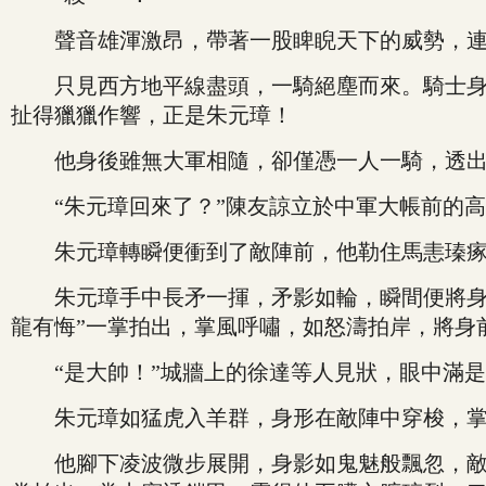
聲音雄渾激昂，帶著一股睥睨天下的威勢，連攻
只見西方地平線盡頭，一騎絕塵而來。騎士身披
扯得獵獵作響，正是朱元璋！
他身後雖無大軍相隨，卻僅憑一人一騎，透出一
“朱元璋回來了？”陳友諒立於中軍大帳前的高
朱元璋轉瞬便衝到了敵陣前，他勒住馬恚瑧瘃
朱元璋手中長矛一揮，矛影如輪，瞬間便將身前
龍有悔”一掌拍出，掌風呼嘯，如怒濤拍岸，將身
“是大帥！”城牆上的徐達等人見狀，眼中滿是
朱元璋如猛虎入羊群，身形在敵陣中穿梭，掌
他腳下凌波微步展開，身影如鬼魅般飄忽，敵軍