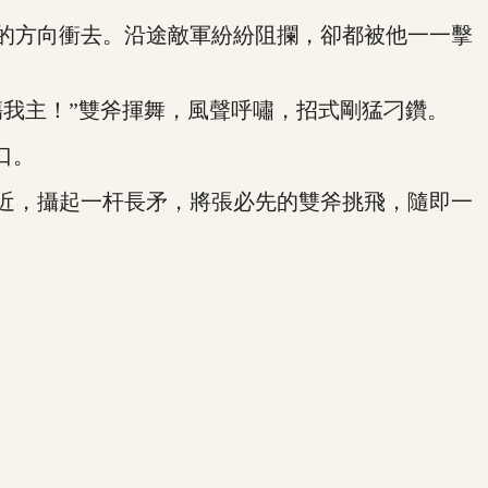
的方向衝去。沿途敵軍紛紛阻攔，卻都被他一一擊
我主！”雙斧揮舞，風聲呼嘯，招式剛猛刁鑽。
口。
近，攝起一杆長矛，將張必先的雙斧挑飛，隨即一