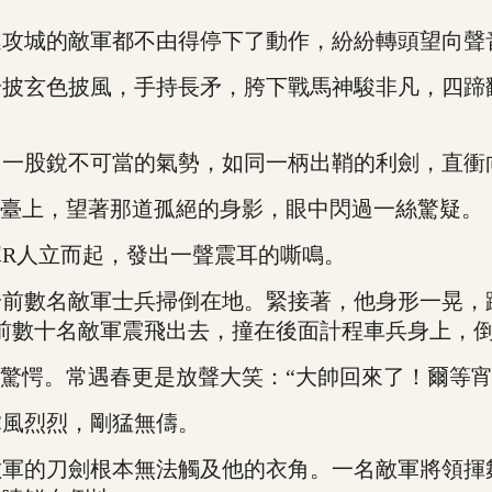
城的敵軍都不由得停下了動作，紛紛轉頭望向聲
玄色披風，手持長矛，胯下戰馬神駿非凡，四蹄
股銳不可當的氣勢，如同一柄出鞘的利劍，直衝
臺上，望著那道孤絕的身影，眼中閃過一絲驚疑。
R人立而起，發出一聲震耳的嘶鳴。
數名敵軍士兵掃倒在地。緊接著，他身形一晃，躍
前數十名敵軍震飛出去，撞在後面計程車兵身上，
驚愕。常遇春更是放聲大笑：“大帥回來了！爾等宵
風烈烈，剛猛無儔。
的刀劍根本無法觸及他的衣角。一名敵軍將領揮