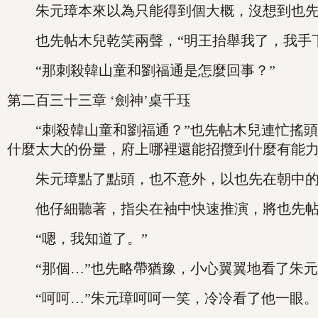
朱元璋本來以為只能得到個大概，沒想到也先帖
也先帖木兒乾笑兩聲，“明王抬舉我了，我手下
“那刺殺韓山童和劉福通是怎麼回事？”
第二百三十三章 ‘劍神’桌千珏
“刺殺韓山童和劉福通？”也先帖木兒連忙搖頭
什麼太大的份量，府上哪裡還能招攬到什麼有能力
朱元璋點了點頭，也不意外，以也先在朝中的
他仔細聽著，指尖在袖中快速推演，將也先帖木
“嗯，我知道了。”
“那個…”也先略帶猶豫，小心翼翼地看了朱元璋
“呵呵…”朱元璋呵呵一笑，冷冷看了他一眼。