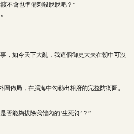
該不會也準備刺殺脫脫吧？”
”
事，如今天下大亂，我這個御史大夫在朝中可沒
。
外圍佈局，在腦海中勾勒出相府的完整防衛圖。
否能夠拔除我體內的‘生死符’？”