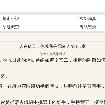
都市小說
玄幻修真
穿越架空
鬼話懸疑
人在倚天，你說我是喬峰？ 第132章
作者：唐醋排骨貳
脫脫日常的活動路線如何？其二，相府的防衛如何
來。
，在府中花園練功半個時辰，辰時前往皇宮議事，
。
是從蒙古鐵騎中挑選出的好手，手持彎刀，擅長