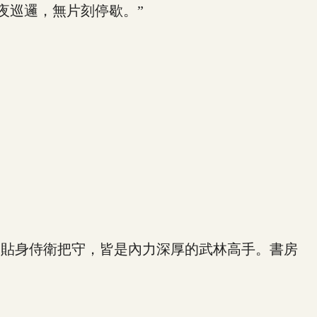
夜巡邏，無片刻停歇。”
貼身侍衛把守，皆是內力深厚的武林高手。書房