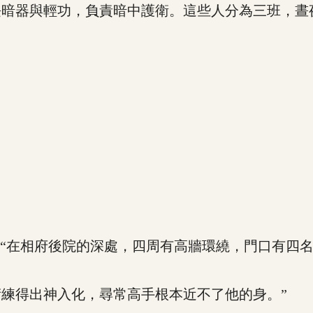
暗器與輕功，負責暗中護衛。這些人分為三班，晝
“在相府後院的深處，四周有高牆環繞，門口有四名
。
得出神入化，尋常高手根本近不了他的身。”