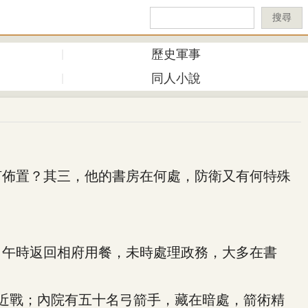
搜尋
歷史軍事
同人小說
佈置？其三，他的書房在何處，防衛又有何特殊
午時返回相府用餐，未時處理政務，大多在書
近戰；內院有五十名弓箭手，藏在暗處，箭術精