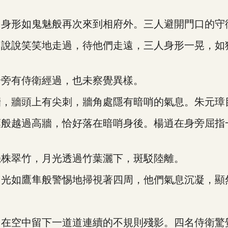
。
形如鬼魅般再次來到相府外。三人避開門口的守
說笑笑地走過，待他們走遠，三人身形一晃，如
旁有侍衛經過，也未察覺異樣。
牆頭上有尖刺，牆角處隱有暗哨的氣息。朱元璋
越過高牆，恰好落在暗哨身後。楊逍在身旁屈指
株翠竹，月光透過竹葉灑下，斑駁陸離。
如鷹隼般警惕地掃視著四周，他們氣息沉凝，顯
空中留下一道道連續的不規則殘影。四名侍衛驚