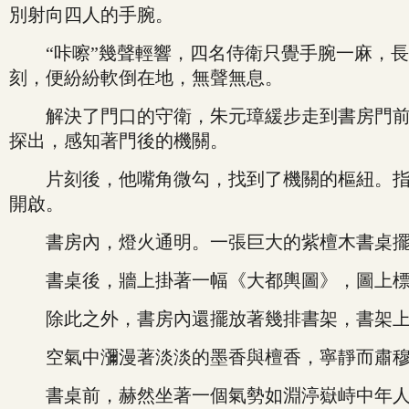
別射向四人的手腕。
“咔嚓”幾聲輕響，四名侍衛只覺手腕一麻，長
刻，便紛紛軟倒在地，無聲無息。
解決了門口的守衛，朱元璋緩步走到書房門前。
探出，感知著門後的機關。
片刻後，他嘴角微勾，找到了機關的樞紐。指尖
開啟。
書房內，燈火通明。一張巨大的紫檀木書桌擺
書桌後，牆上掛著一幅《大都輿圖》，圖上標
除此之外，書房內還擺放著幾排書架，書架上
空氣中瀰漫著淡淡的墨香與檀香，寧靜而肅
書桌前，赫然坐著一個氣勢如淵渟嶽峙中年人，