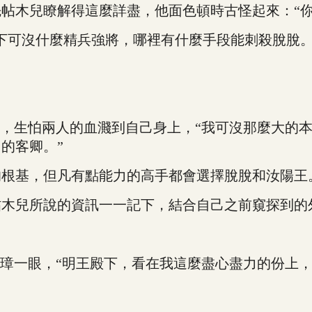
木兒瞭解得這麼詳盡，他面色頓時古怪起來：“你
可沒什麼精兵強將，哪裡有什麼手段能刺殺脫脫。
，生怕兩人的血濺到自己身上，“我可沒那麼大的本
的客卿。”
根基，但凡有點能力的高手都會選擇脫脫和汝陽王
兒所說的資訊一一記下，結合自己之前窺探到的
一眼，“明王殿下，看在我這麼盡心盡力的份上，是