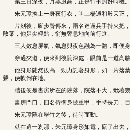
第三日深夜，月黑風高，正是行事的好時機
朱元璋換上一身夜行衣，叫上楊逍和殷天正，身
片刻後，腳步聲傳來，兩名巡邏兵手持火把，說
敗葉，他足尖輕點，悄無聲息地向前行進。
三人斂息屏氣，氣息與夜色融為一體，即便身
穿過夾道，便來到後院深處，眼前是一道高牆，
他身形陡然拔高，勁力託著身形，如一片落葉般
聲，便軟倒在地。
牆後便是書房所在的院落，院落不大，栽著幾
書房門口，四名侍衛身披重甲，手持長刀，目光
朱元璋隱在翠竹之後，待時而動。
就在這一剎那，朱元璋身形如電，竄了出去，在