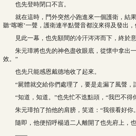
也先登時閉口不言。
就在這時，門外突然小跑進來一個護衛，結果左
聽‘喀嚓’一聲，護衛連半點聲音都沒來得及發出
見此一幕，也先額間的冷汗涔涔而下，終於意識
朱元璋將也先的神色盡收眼底，從懷中拿出一瓶
效。”
也先只能感恩戴德地收了起來。
“屍體就交給你們處理了，要是走漏了風聲，讓
“知道，知道。”也先忙不迭點頭，“我巴不得
朱元璋拍了拍他的肩膀，笑道：“我很看好你。
隨即，他便招呼楊逍二人離開了也先府上，也先
——