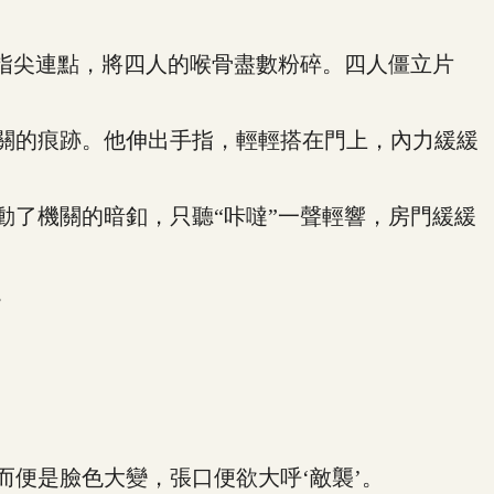
指尖連點，將四人的喉骨盡數粉碎。四人僵立片
關的痕跡。他伸出手指，輕輕搭在門上，內力緩緩
了機關的暗釦，只聽“咔噠”一聲輕響，房門緩緩
。
便是臉色大變，張口便欲大呼‘敵襲’。