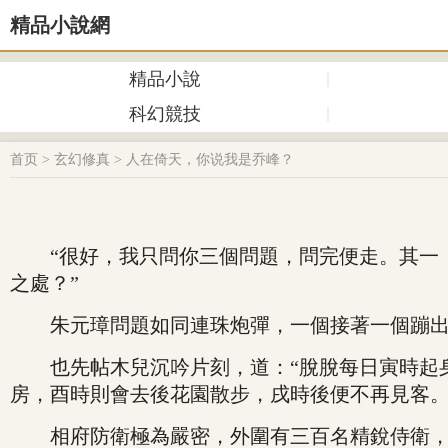
精品小說網
精品小說
科幻競技
首页
>
玄幻修真
>
人在倚天，你说我是乔峰？
“很好，我只問你三個問題，問完便走。其一，
之處？”
朱元璋問題如同連珠炮彈，一個接著一個蹦出
也先帖木兒沉吟片刻，道：“脫脫每日寅時起身
房，酉時則會去後花園散步，戌時後便不再見客
相府防衛極為嚴密，外圍有三百名精銳侍衛，皆