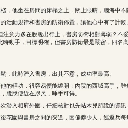
，他坐在房間的床榻之上，閉上眼睛，腦海中不
的活動規律和書房的防衛佈置，讓他心中有了計較
注意力多在脫脫出行上，書房防衛相對薄弱？不妥
此時動手，目標明確，但書房防衛最是嚴密，四名
鬆，此時潛入書房，出其不意，成功率最高。
的輕功，很容易便能繞開；內院的西域高手，雖
們，脫脫便近在咫尺，唾手可得。
次潛入相府外圍，仔細核對也先帖木兒所說的資訊
花園與書房之間的夾道，因偏僻少人，巡邏兵每