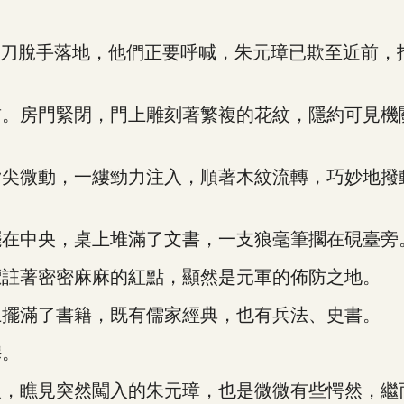
刀脫手落地，他們正要呼喊，朱元璋已欺至近前，
房門緊閉，門上雕刻著繁複的花紋，隱約可見機
微動，一縷勁力注入，順著木紋流轉，巧妙地撥動
在中央，桌上堆滿了文書，一支狼毫筆擱在硯臺旁
註著密密麻麻的紅點，顯然是元軍的佈防之地。
擺滿了書籍，既有儒家經典，也有兵法、史書。
穆。
瞧見突然闖入的朱元璋，也是微微有些愕然，繼而