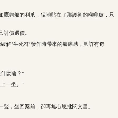
如鷹鉤般的利爪，猛地貼在了那護衛的喉嚨處，只
己討價還價。
解‘生死符’發作時帶來的癢痛感，興許有奇
什麼罷？”
上一坐。”
一聲，坐回案前，卻再無心思批閱文書。