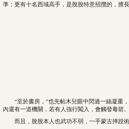
準；更有十名西域高手，是脫脫特意招攬的，擅長
“至於書房，”也先帖木兒眼中閃過一絲凝重，
內還有一道機關，若有人強行闖入，會觸發毒箭
而且，脫脫本人也武功不弱，一手蒙古摔跤術練