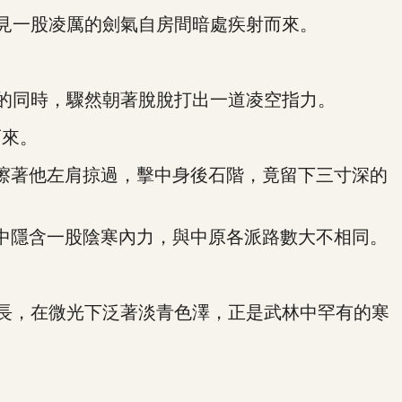
見一股凌厲的劍氣自房間暗處疾射而來。
的同時，驟然朝著脫脫打出一道凌空指力。
而來。
擦著他左肩掠過，擊中身後石階，竟留下三寸深的
中隱含一股陰寒內力，與中原各派路數大不相同。
長，在微光下泛著淡青色澤，正是武林中罕有的寒