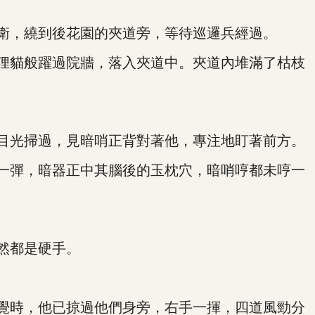
衛，繞到後花園的夾道旁，等待巡邏兵經過。
狸貓般躍過院牆，落入夾道中。夾道內堆滿了枯枝
目光掃過，見暗哨正背對著他，專注地盯著前方。
一彈，暗器正中其腦後的玉枕穴，暗哨哼都未哼一
然都是硬手。
覺時，他已掠過他們身旁，右手一揮，四道風勁分