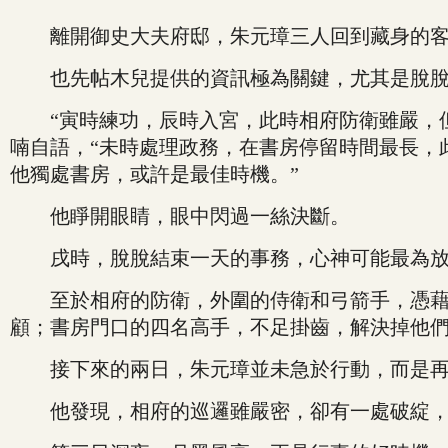
離開御史大夫府邸，朱元璋三人回到藏身的客棧
也先帖木兒提供的資訊極為關鍵，尤其是脫脫
“寅時練功，辰時入宮，此時相府防衛雖嚴，但
喃自語，“未時處理政務，在書房停留時間最長，
他獨處書房，或許是最佳時機。”
他睜開眼睛，眼中閃過一絲決斷。
戌時，脫脫結束一天的事務，心神可能最為放
至於相府的防衛，外圍的侍衛和弓箭手，憑藉他
顧；書房門口的四名高手，不足掛齒，解決掉他
接下來的兩日，朱元璋並未急於行動，而是再
他發現，相府的巡邏雖嚴密，卻有一處破綻，後