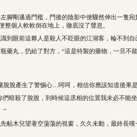
腳剛邁過門檻，門後的陰影中便驟然伸出一隻宛
，便整個人軟軟倒在地上，徹底沒了聲息。
到眼前這夥人是殺人不眨眼的江湖客，輪不到自
藥丸，扔給了對方，“這是特製的藥物，一旦不能緩
脫脫產生了警惕心…呵呵，相信你應該知道後果是
你們暗殺了脫脫，到時候這丞相的位置我未必不能坐
”
帖木兒望著空蕩蕩的視窗，久久未動，最終長嘆