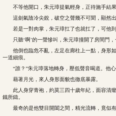
不等他開口，朱元璋提氣輕身，正待施手結果了
這劍氣陰冷尖銳，破空之聲幾不可聞，顯然出
若是一對肉掌，朱元璋扛了也就扛了，可他到底
只聽‘啊’的一聲慘叫，朱元璋撞開了房間門，一
他倒也臨危不亂，左足在廊柱上一點，身形如大
一道細痕。
“誰？”朱元璋落地轉身，壓低聲音喝道。他心
藉著月光，來人身形面貌也徹底暴露。
此人身穿青袍，約莫三四十歲年紀，面容清癯，
鐵所鑄。
最奇的是他雙目開闔之間，精光流轉，竟似有