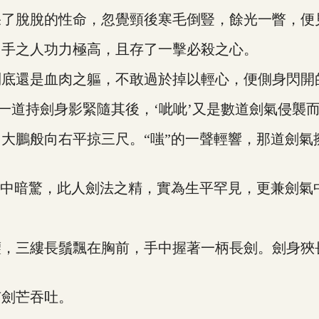
脫脫的性命，忽覺頸後寒毛倒豎，餘光一瞥，便
手之人功力極高，且存了一擊必殺之心。
還是血肉之軀，不敢過於掉以輕心，便側身閃開
道持劍身影緊隨其後，‘呲呲’又是數道劍氣侵襲
鵬般向右平掠三尺。“嗤”的一聲輕響，那道劍氣
中暗驚，此人劍法之精，實為生平罕見，更兼劍氣
三縷長鬚飄在胸前，手中握著一柄長劍。劍身狹
劍芒吞吐。