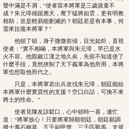
聲中滿是不屑，“使者當本將軍是三歲孩童不
成？朱元璋雄踞應天，麾下猛將如雲，更有明教
相助，豈是輕易能剿滅的？朝廷若是有本事，何
需來拉攏本將軍？”
他頓了頓，身子微微前傾，目光如炬，直視
使者：“實不相瞞，本將軍與朱元璋，早已是水
火不容。他覬覦江漢之地久矣，先前不知道使了
什麼手段，竟然挾制了天下義軍為他所用，本將
軍也想取他而代之。
只是，本將軍若出兵攻伐朱元璋，朝廷能給
本將軍什麼實質性的支援？空口白話，可換不來
將士的性命。”
使者見陳友諒鬆口，心中頓時一喜，連忙
道：“將軍放心！只要將軍歸順朝廷，朝廷願調
撥十萬石糧草、五千副甲冑、三千匹戰馬，支援