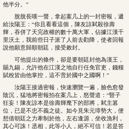
他半分。”
脫脫長嘆一聲，拿起案几上的一封密報，遞
給汝陽王：“你且看看這個，陳友諒弒殺徐壽
輝，吞併了天完政權的數十萬大軍，佔據江漢千
里沃土，我前些日子派了人前去勸降，使者回報
說他願意歸順朝廷，接受敕封。
可他提出的條件，卻是要朝廷封他為漢王，
賜九錫，允許他在江漢之地自行任免官吏，錢糧
賦稅皆由他掌控，這不啻於國中之國啊！”
汝陽王接過密報，快速瀏覽一遍，臉色愈發
陰沉，猛地將密報拍在案几上，怒聲道：“豎子
狂妄！陳友諒本是徐壽輝麾下的部將，弒主篡
位，已是不忠不義之徒。如今見朱元璋勢大，便
想借朝廷之力牽制於他，左右逢源，坐收漁利，
其心可誅！丞相，此等小人，絕不可信！若是答