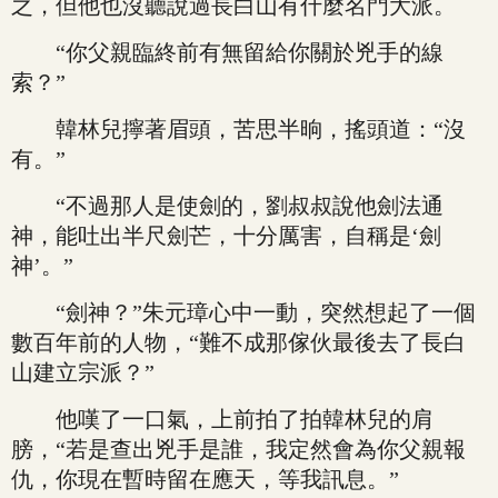
之，但他也沒聽說過長白山有什麼名門大派。
“你父親臨終前有無留給你關於兇手的線
索？”
韓林兒擰著眉頭，苦思半晌，搖頭道：“沒
有。”
“不過那人是使劍的，劉叔叔說他劍法通
神，能吐出半尺劍芒，十分厲害，自稱是‘劍
神’。”
“劍神？”朱元璋心中一動，突然想起了一個
數百年前的人物，“難不成那傢伙最後去了長白
山建立宗派？”
他嘆了一口氣，上前拍了拍韓林兒的肩
膀，“若是查出兇手是誰，我定然會為你父親報
仇，你現在暫時留在應天，等我訊息。”