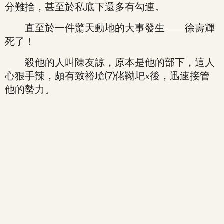
分難捨，甚至於私底下還多有勾連。
直至於一件驚天動地的大事發生——徐壽輝
死了！
殺他的人叫陳友諒，原本是他的部下，這人
心狠手辣，頗有致裕瑲⑺佬靿圯x後，迅速接管
他的勢力。