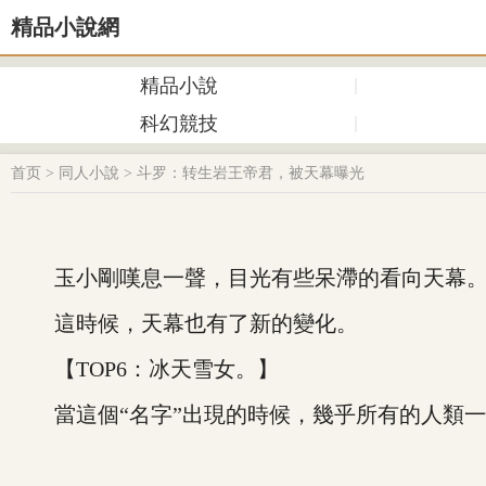
精品小說網
精品小說
科幻競技
首页
>
同人小說
>
斗罗：转生岩王帝君，被天幕曝光
玉小剛嘆息一聲，目光有些呆滯的看向天幕
這時候，天幕也有了新的變化。
【TOP6：冰天雪女。】
當這個“名字”出現的時候，幾乎所有的人類一