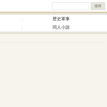
搜尋
歷史軍事
同人小說