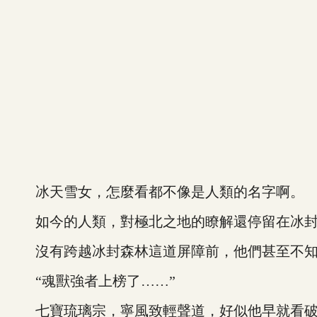
冰天雪女，怎麼看都不像是人類的名字啊。
如今的人類，對極北之地的瞭解還停留在冰封
沒有跨越冰封森林這道屏障前，他們甚至不知
“魂獸強者上榜了……”
七寶琉璃宗，寧風致輕聲道，好似他早就看破