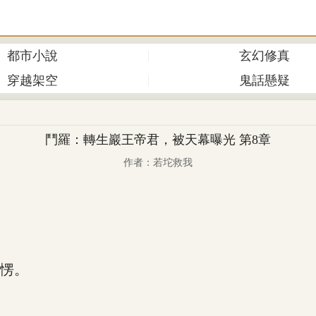
都市小說
玄幻修真
穿越架空
鬼話懸疑
鬥羅：轉生巖王帝君，被天幕曝光 第8章
作者：若坨救我
。
愣。