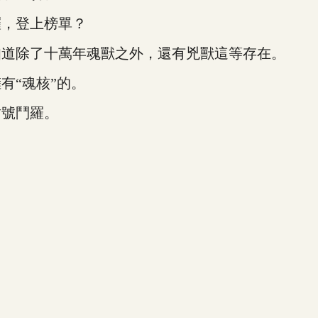
，登上榜單？
道除了十萬年魂獸之外，還有兇獸這等存在。
“魂核”的。
號鬥羅。