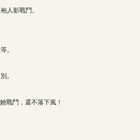
袍人影戰鬥。
等。
別。
她戰鬥，還不落下風！