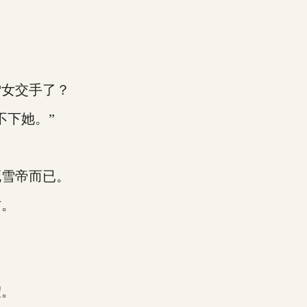
女交手了？
下她。”
雪帝而已。
方。
。
體。