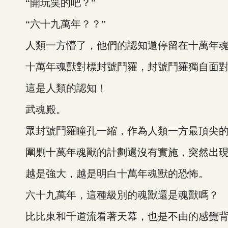
“開玩笑的吧？”
“六十九萬年？？”
人類一方懵了，他們的認知還停留在十萬年魂
十萬年魂獸對標封號鬥羅，封號鬥羅獨自面對
這是人類的認知！
武魂殿。
眾封號鬥羅瞳孔一縮，作為人類一方最頂尖的
圍剿十萬年魂獸的計劃還沒有實施，突然出現
越是強大，越是明白十萬年魂獸的恐怖。
六十九萬年，這種級別的魂獸還是魂獸嗎？
比比東和千道流看著天幕，也是不由的感覺背