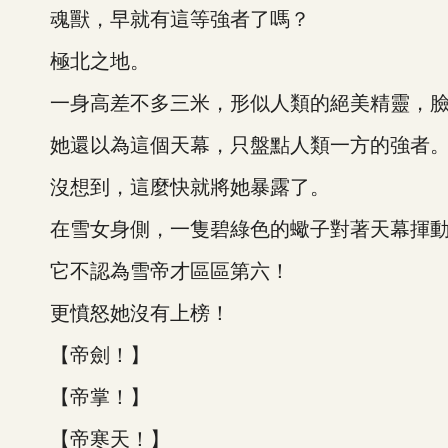
魂獸，早就有這等強者了嗎？
極北之地。
一身高差不多三米，形似人類的絕美精靈，臉
她還以為這個天幕，只盤點人類一方的強者
沒想到，這麼快就將她暴露了。
在雪女身側，一隻碧綠色的蠍子對著天幕揮動
它不認為雪帝才區區第六！
更憤怒她沒有上榜！
【帝劍！】
【帝掌！】
【帝寒天！】