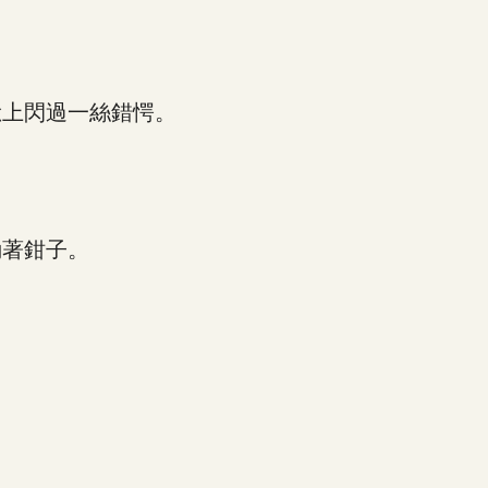
上閃過一絲錯愕。
。
著鉗子。