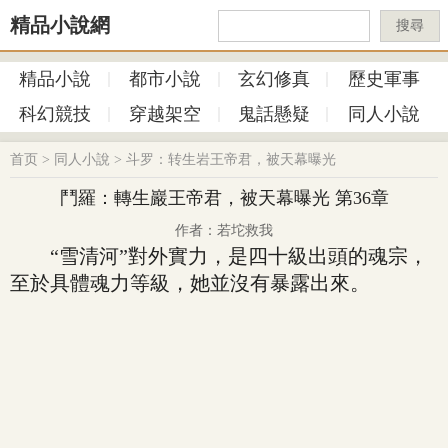
精品小說網
搜尋
精品小說
都市小說
玄幻修真
歷史軍事
科幻競技
穿越架空
鬼話懸疑
同人小說
首页
>
同人小說
>
斗罗：转生岩王帝君，被天幕曝光
鬥羅：轉生巖王帝君，被天幕曝光 第36章
作者：若坨救我
“雪清河”對外實力，是四十級出頭的魂宗，
至於具體魂力等級，她並沒有暴露出來。