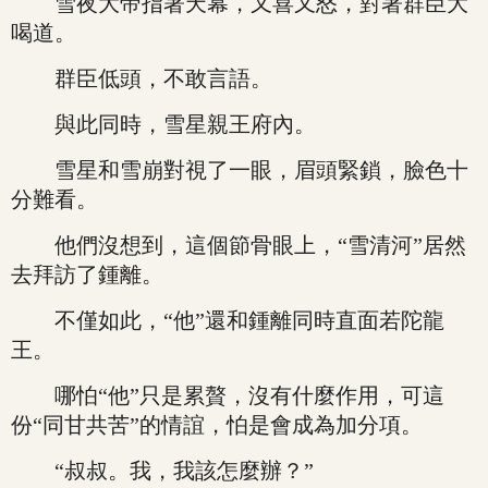
雪夜大帝指著天幕，又喜又怒，對著群臣大
喝道。
群臣低頭，不敢言語。
與此同時，雪星親王府內。
雪星和雪崩對視了一眼，眉頭緊鎖，臉色十
分難看。
他們沒想到，這個節骨眼上，“雪清河”居然
去拜訪了鍾離。
不僅如此，“他”還和鍾離同時直面若陀龍
王。
哪怕“他”只是累贅，沒有什麼作用，可這
份“同甘共苦”的情誼，怕是會成為加分項。
“叔叔。我，我該怎麼辦？”