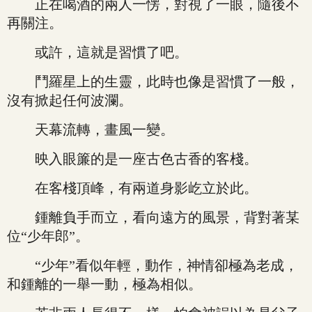
正在喝酒的兩人一愣，對視了一眼，隨後不
再關注。
或許，這就是習慣了吧。
鬥羅星上的生靈，此時也像是習慣了一般，
沒有掀起任何波瀾。
天幕流轉，畫風一變。
映入眼簾的是一座古色古香的客棧。
在客棧頂峰，有兩道身影屹立於此。
鍾離負手而立，看向遠方的風景，背對著某
位“少年郎”。
“少年”看似年輕，動作，神情卻極為老成，
和鍾離的一舉一動，極為相似。