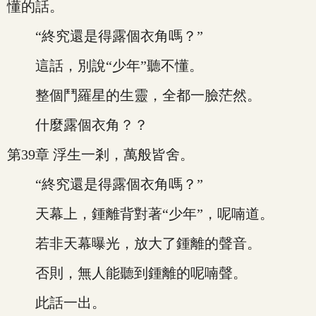
懂的話。
“終究還是得露個衣角嗎？”
這話，別說“少年”聽不懂。
整個鬥羅星的生靈，全都一臉茫然。
什麼露個衣角？？
第39章 浮生一剎，萬般皆舍。
“終究還是得露個衣角嗎？”
天幕上，鍾離背對著“少年”，呢喃道。
若非天幕曝光，放大了鍾離的聲音。
否則，無人能聽到鍾離的呢喃聲。
此話一出。