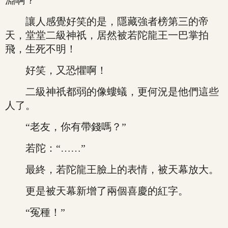
淵啊？
讓人感覺好笑的是，隱藏強者榜第三的帝
天，堂堂二級神祇，居然被若陀龍王一巴掌拍
飛，生死不明！
好笑，又恐懼啊！
二級神祇都弱的像螻蟻，更何況是他們這些
人了。
“老友，你有帶錢嗎？”
若陀：“……”
最終，若陀龍王臉上的表情，被天幕放大。
更是被天幕新增了兩個喜慶的紅字。
“冤種！”