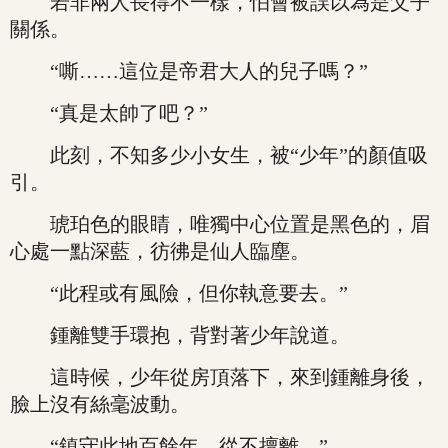
若非兩人長得不一樣，怕會被誤以為是父子
關係。
“嘶……這位是帝君大人的兒子嗎？”
“真是太帥了吧？”
此刻，不知多少小女生，被“少年”的顏值吸
引。
琥珀色的眼睛，唯獨中心位置是黑色的，眉
心處一點深藍，彷彿是仙人臨塵。
“此程或有風險，但你執意要去。”
鍾離雙手環抱，背對著少年說道。
這時候，少年從房頂落下，來到鍾離身後，
臉上沒有絲毫波動。
“鎮守此地百餘年，從不擅離。”