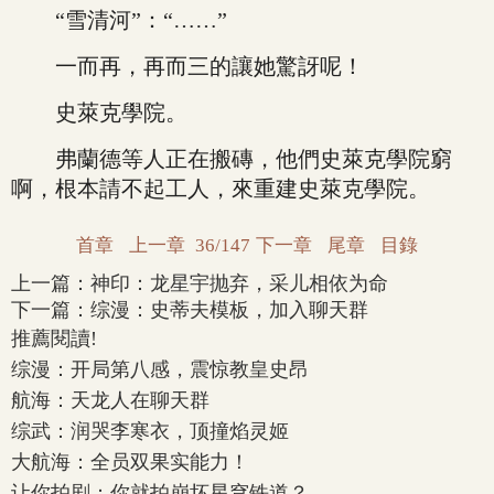
“雪清河”：“……”
一而再，再而三的讓她驚訝呢！
史萊克學院。
弗蘭德等人正在搬磚，他們史萊克學院窮
啊，根本請不起工人，來重建史萊克學院。
首章
上一章
36/147
下一章
尾章
目錄
上一篇：
神印：龙星宇抛弃，采儿相依为命
下一篇：
综漫：史蒂夫模板，加入聊天群
推薦閱讀!
综漫：开局第八感，震惊教皇史昂
航海：天龙人在聊天群
综武：润哭李寒衣，顶撞焰灵姬
大航海：全员双果实能力！
让你拍剧：你就拍崩坏星穹铁道？