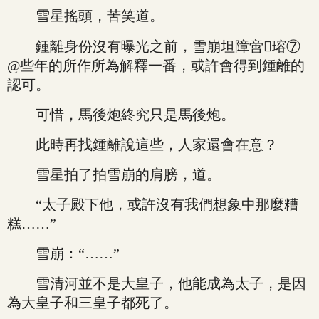
雪星搖頭，苦笑道。
鍾離身份沒有曝光之前，雪崩坦障啻瑢⑦
@些年的所作所為解釋一番，或許會得到鍾離的
認可。
可惜，馬後炮終究只是馬後炮。
此時再找鍾離說這些，人家還會在意？
雪星拍了拍雪崩的肩膀，道。
“太子殿下他，或許沒有我們想象中那麼糟
糕……”
雪崩：“……”
雪清河並不是大皇子，他能成為太子，是因
為大皇子和三皇子都死了。