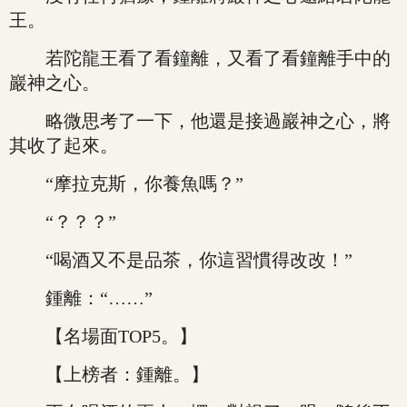
王。
若陀龍王看了看鐘離，又看了看鐘離手中的
巖神之心。
略微思考了一下，他還是接過巖神之心，將
其收了起來。
“摩拉克斯，你養魚嗎？”
“？？？”
“喝酒又不是品茶，你這習慣得改改！”
鍾離：“……”
【名場面TOP5。】
【上榜者：鍾離。】