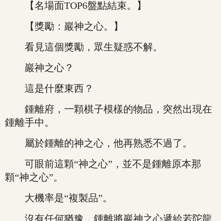
【名場面TOP6盤點結束。】
【獎勵：巖神之心。】
看見這個獎勵，眾生疑惑不解。
巖神之心？
這是什麼東西？
鍾離府，一顆棋子模樣的物品，突然出現在
鍾離手中。
屬於鍾離的神之心，他再熟悉不過了。
可眼前這顆“神之心”，並不是鍾離原本那
顆“神之心”。
大機率是“複製品”。
沒有任何猶豫，鍾離將巖神之心遞給若陀龍