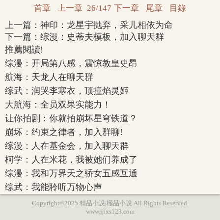
首章
上一章
26/147
下一章
尾章
目錄
上一篇：
神印：龙星宇抛弃，采儿相依为命
下一篇：
综漫：史蒂夫模板，加入聊天群
推薦閱讀!
综漫：开局第八感，震惊教皇史昂
航海：天龙人在聊天群
综武：润哭李寒衣，顶撞焰灵姬
大航海：全员双果实能力！
让你拍剧：你就拍崩坏星穹铁道？
崩坏：约束之律者，加入群聊!
综漫：人在基金会，加入聊天群
柯学：人在米花，我被她们养成了
综漫：我和万界天之骄女五感互通
综武：我能聆听万物心声
Copyright©2025 精品小說|極品小說 All Rights Reserved.
www.jpxs123.com