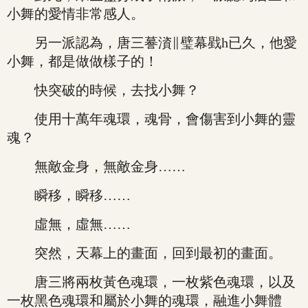
小舞的愛情非常感人。
另一派認為，唐三謩澬∥璧幕戥h已久，他愛
小舞，都是做做樣子的！
快突破的時候，去找小舞？
使用十萬年魂環，魂骨，會傷害到小舞的靈
魂？
無敵金身，無敵金身……
瞬移，瞬移……
虛無，虛無……
突然，天幕上的畫面，回到最初的畫面。
唐三將兩枚黃色魂環，一枚紫色魂環，以及
一枚黑色魂環和屬於小舞的魂環，融進小舞體