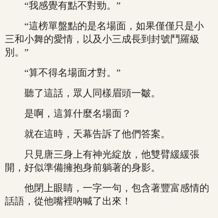
“我感覺有點不對勁。”
“這榜單盤點的是名場面，如果僅僅只是小
三和小舞的愛情，以及小三成長到封號鬥羅級
別。”
“算不得名場面才對。”
聽了這話，眾人同樣眉頭一皺。
是啊，這算什麼名場面？
就在這時，天幕告訴了他們答案。
只見唐三身上有神光綻放，他雙臂緩緩張
開，好似準備擁抱身前躺著的身影。
他閉上眼睛，一字一句，包含著豐富感情的
話語，從他嘴裡吶喊了出來！