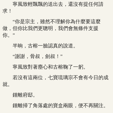
寧風致輕飄飄的送出去，還沒有提任何請
求！
“你是宗主，雖然不理解你為什麼要這麼
做，但你比我們更聰明，我們會無條件支援
你。”
半晌，古榕一臉認真的說道。
“謝謝，骨叔，劍叔！”
寧風致對著塵心和古榕鞠了一躬。
若沒有這兩位，七寶琉璃宗不會有今日的成
就。
鍾離府邸。
鍾離掃了角落處的寶盒兩眼，便不再關注。