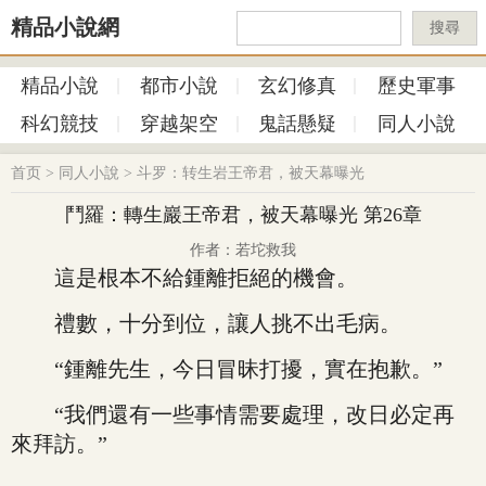
精品小說網
搜尋
精品小說
都市小說
玄幻修真
歷史軍事
科幻競技
穿越架空
鬼話懸疑
同人小說
首页
>
同人小說
>
斗罗：转生岩王帝君，被天幕曝光
鬥羅：轉生巖王帝君，被天幕曝光 第26章
作者：若坨救我
這是根本不給鍾離拒絕的機會。
禮數，十分到位，讓人挑不出毛病。
“鍾離先生，今日冒昧打擾，實在抱歉。”
“我們還有一些事情需要處理，改日必定再
來拜訪。”