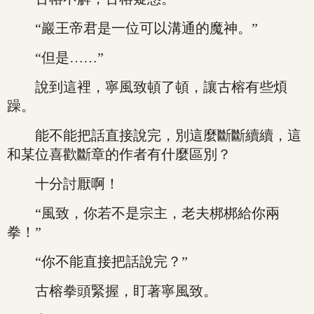
“巖王帝君是一位可以溝通的魔神。”
“但是……”
說到這裡，寧風致頓了頓，讓古榕有些煩
躁。
能不能把話直接說完，別這麼斷斷續續，這
和某位喜歡斷章的作者有什麼區別？
十分討厭啊！
“風致，你若不是宗主，老夫梆梆給你兩
拳！”
“你不能直接把話說完？”
古榕拳頭緊握，盯著寧風致。