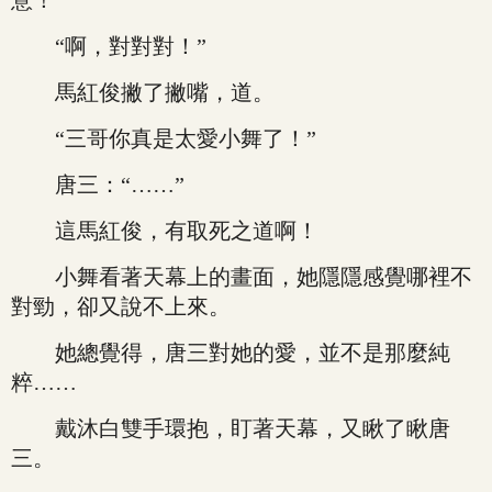
意！”
“啊，對對對！”
馬紅俊撇了撇嘴，道。
“三哥你真是太愛小舞了！”
唐三：“……”
這馬紅俊，有取死之道啊！
小舞看著天幕上的畫面，她隱隱感覺哪裡不
對勁，卻又說不上來。
她總覺得，唐三對她的愛，並不是那麼純
粹……
戴沐白雙手環抱，盯著天幕，又瞅了瞅唐
三。