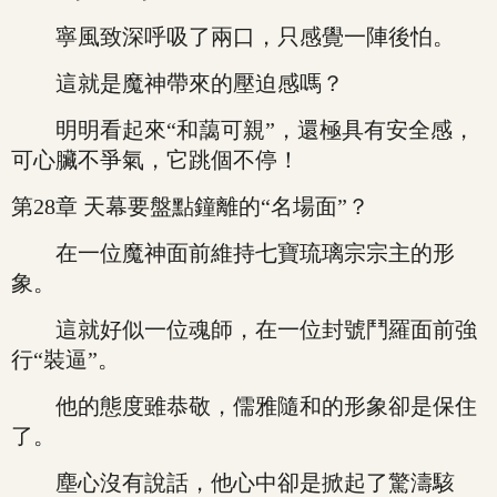
寧風致深呼吸了兩口，只感覺一陣後怕。
這就是魔神帶來的壓迫感嗎？
明明看起來“和藹可親”，還極具有安全感，
可心臟不爭氣，它跳個不停！
第28章 天幕要盤點鐘離的“名場面”？
在一位魔神面前維持七寶琉璃宗宗主的形
象。
這就好似一位魂師，在一位封號鬥羅面前強
行“裝逼”。
他的態度雖恭敬，儒雅隨和的形象卻是保住
了。
塵心沒有說話，他心中卻是掀起了驚濤駭