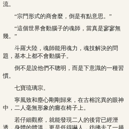
流。
“宗門形式的商會麼，倒是有點意思。”
“這個世界會動腦子的魂師，當真是寥寥無
幾。”
斗羅大陸，魂師能用魂力，魂技解決的問
題，基本上都不會動腦子。
倒不是說他們不聰明，而是下意識的一種習
慣。
七寶琉璃宗。
寧風致和塵心剛剛歸來，在古榕詫異的眼神
中，二人毫無形象的癱在椅子上。
若仔細觀察，就能發現二人的後背已經溼
透，身體的體溫，更是低得嚇人，彷彿去了一趟